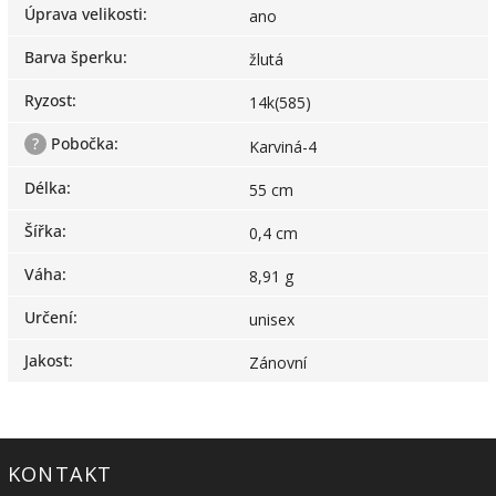
Úprava velikosti
:
ano
Barva šperku
:
žlutá
Ryzost
:
14k(585)
?
Pobočka
:
Karviná-4
Délka
:
55 cm
Šířka
:
0,4 cm
Váha
:
8,91 g
Určení
:
unisex
Jakost
:
Zánovní
KONTAKT