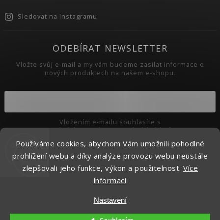
Sledovat na Instagramu
ODEBÍRAT NEWSLETTER
Vložte svůj e-mail a my vám budeme zasílat informace o
nových produktech na našem e-shopu.
Vložením e-mailu souhlasíte s
podmínkami ochrany osobních údajů
Používáme cookies, abychom Vám umožnili pohodlné
Přihlásit se
prohlížení webu a díky analýze provozu webu neustále
zlepšovali jeho funkce, výkon a použitelnost.
Více
informací
Copyright 2026
Pikaso.cz
. Všechna práva vyhrazena.
Nastavení
Upravit nastavení cookies
Vytvořil
Shoptet
| Design
Shoptak.cz.