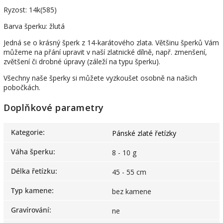
Ryzost: 14k(585)
Barva šperku: žlutá
Jedná se o krásný šperk z 14-karátového zlata. Většinu šperků Vám
můžeme na přání upravit v naší zlatnické dílně, např. zmenšení,
zvětšení či drobné úpravy (záleží na typu šperku).
Všechny naše šperky si můžete vyzkoušet osobně na našich
pobočkách.
Doplňkové parametry
Kategorie
:
Pánské zlaté řetízky
Váha šperku
:
8 - 10 g
Délka řetízku
:
45 - 55 cm
Typ kamene
:
bez kamene
Gravírování
:
ne