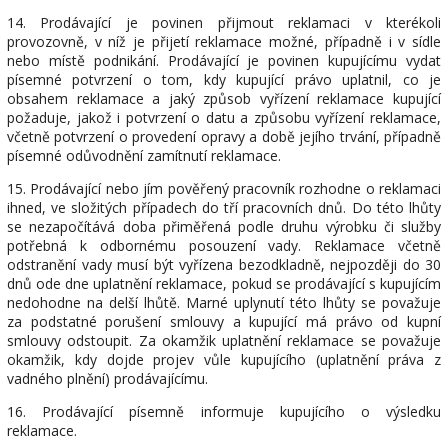
14. Prodávající je povinen přijmout reklamaci v kterékoli
provozovně, v níž je přijetí reklamace možné, případně i v sídle
nebo místě podnikání. Prodávající je povinen kupujícímu vydat
písemné potvrzení o tom, kdy kupující právo uplatnil, co je
obsahem reklamace a jaký způsob vyřízení reklamace kupující
požaduje, jakož i potvrzení o datu a způsobu vyřízení reklamace,
včetně potvrzení o provedení opravy a době jejího trvání, případně
písemné odůvodnění zamítnutí reklamace.
15. Prodávající nebo jím pověřený pracovník rozhodne o reklamaci
ihned, ve složitých případech do tří pracovních dnů. Do této lhůty
se nezapočítává doba přiměřená podle druhu výrobku či služby
potřebná k odbornému posouzení vady. Reklamace včetně
odstranění vady musí být vyřízena bezodkladně, nejpozději do 30
dnů ode dne uplatnění reklamace, pokud se prodávající s kupujícím
nedohodne na delší lhůtě. Marné uplynutí této lhůty se považuje
za podstatné porušení smlouvy a kupující má právo od kupní
smlouvy odstoupit. Za okamžik uplatnění reklamace se považuje
okamžik, kdy dojde projev vůle kupujícího (uplatnění práva z
vadného plnění) prodávajícímu.
16. Prodávající písemně informuje kupujícího o výsledku
reklamace.