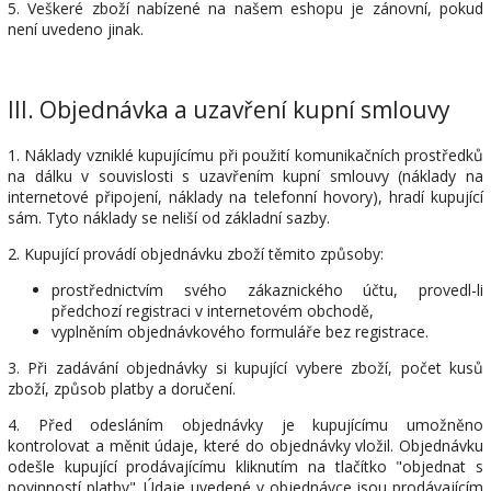
5. Veškeré zboží nabízené na našem eshopu je zánovní, pokud
není uvedeno jinak.
III.
Objednávka a uzavření kupní smlouvy
1. Náklady vzniklé kupujícímu při použití komunikačních prostředků
na dálku v souvislosti s uzavřením kupní smlouvy (náklady na
internetové připojení, náklady na telefonní hovory), hradí kupující
sám. Tyto náklady se neliší od základní sazby.
2. Kupující provádí objednávku zboží těmito způsoby:
prostřednictvím svého zákaznického účtu, provedl-li
předchozí registraci v internetovém obchodě,
vyplněním objednávkového formuláře bez registrace.
3. Při zadávání objednávky si kupující vybere zboží, počet kusů
zboží, způsob platby a doručení.
4. Před odesláním objednávky je kupujícímu umožněno
kontrolovat a měnit údaje, které do objednávky vložil. Objednávku
odešle kupující prodávajícímu kliknutím na tlačítko "objednat s
povinností platby". Údaje uvedené v objednávce jsou prodávajícím