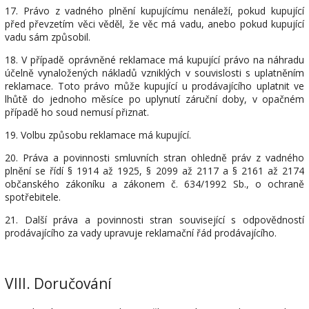
17. Právo z vadného plnění kupujícímu nenáleží, pokud kupující
před převzetím věci věděl, že věc má vadu, anebo pokud kupující
vadu sám způsobil.
18. V případě oprávněné reklamace má kupující právo na náhradu
účelně vynaložených nákladů vzniklých v souvislosti s uplatněním
reklamace. Toto právo může kupující u prodávajícího uplatnit ve
lhůtě do jednoho měsíce po uplynutí záruční doby, v opačném
případě ho soud nemusí přiznat.
19. Volbu způsobu reklamace má kupující.
20. Práva a povinnosti smluvních stran ohledně práv z vadného
plnění se řídí § 1914 až 1925, § 2099 až 2117 a § 2161 až 2174
občanského zákoníku a zákonem č. 634/1992 Sb., o ochraně
spotřebitele.
21. Další práva a povinnosti stran související s odpovědností
prodávajícího za vady upravuje reklamační řád prodávajícího.
VIII.
Doručování