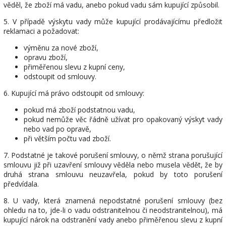
věděl, že zboží má vadu, anebo pokud vadu sám kupující způsobil.
5. V případě výskytu vady může kupující prodávajícímu předložit
reklamaci a požadovat:
výměnu za nové zboží,
opravu zboží,
přiměřenou slevu z kupní ceny,
odstoupit od smlouvy.
6. Kupující má právo odstoupit od smlouvy:
pokud má zboží podstatnou vadu,
pokud nemůže věc řádně užívat pro opakovaný výskyt vady
nebo vad po opravě,
při větším počtu vad zboží.
7. Podstatné je takové porušení smlouvy, o němž strana porušující
smlouvu již při uzavření smlouvy věděla nebo musela vědět, že by
druhá strana smlouvu neuzavřela, pokud by toto porušení
předvídala.
8. U vady, která znamená nepodstatné porušení smlouvy (bez
ohledu na to, jde-li o vadu odstranitelnou či neodstranitelnou), má
kupující nárok na odstranění vady anebo přiměřenou slevu z kupní