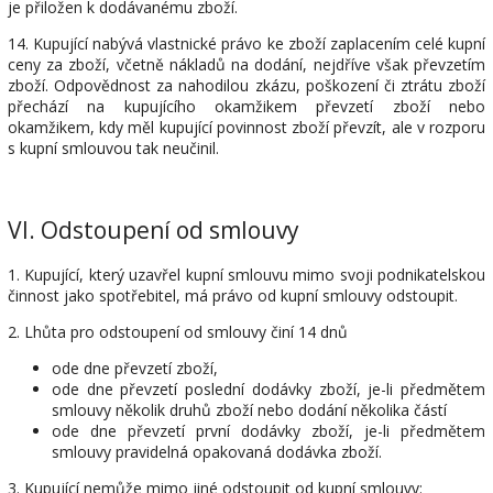
je přiložen k dodávanému zboží.
14. Kupující nabývá vlastnické právo ke zboží zaplacením celé kupní
ceny za zboží, včetně nákladů na dodání, nejdříve však převzetím
zboží. Odpovědnost za nahodilou zkázu, poškození či ztrátu zboží
přechází na kupujícího okamžikem převzetí zboží nebo
okamžikem, kdy měl kupující povinnost zboží převzít, ale v rozporu
s kupní smlouvou tak neučinil.
VI.
Odstoupení od smlouvy
1. Kupující, který uzavřel kupní smlouvu mimo svoji podnikatelskou
činnost jako spotřebitel, má právo od kupní smlouvy odstoupit.
2. Lhůta pro odstoupení od smlouvy činí 14 dnů
ode dne převzetí zboží,
ode dne převzetí poslední dodávky zboží, je-li předmětem
smlouvy několik druhů zboží nebo dodání několika částí
ode dne převzetí první dodávky zboží, je-li předmětem
smlouvy pravidelná opakovaná dodávka zboží.
3. Kupující nemůže mimo jiné odstoupit od kupní smlouvy: