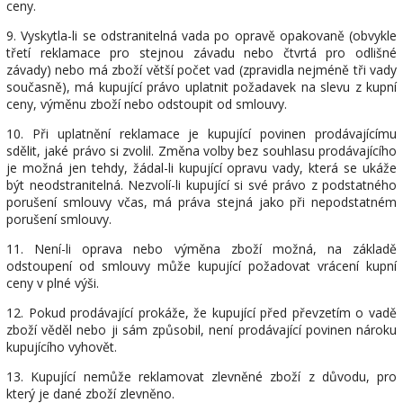
ceny.
9. Vyskytla-li se odstranitelná vada po opravě opakovaně (obvykle
třetí reklamace pro stejnou závadu nebo čtvrtá pro odlišné
závady) nebo má zboží větší počet vad (zpravidla nejméně tři vady
současně), má kupující právo uplatnit požadavek na slevu z kupní
ceny, výměnu zboží nebo odstoupit od smlouvy.
10. Při uplatnění reklamace je kupující povinen prodávajícímu
sdělit, jaké právo si zvolil. Změna volby bez souhlasu prodávajícího
je možná jen tehdy, žádal-li kupující opravu vady, která se ukáže
být neodstranitelná. Nezvolí-li kupující si své právo z podstatného
porušení smlouvy včas, má práva stejná jako při nepodstatném
porušení smlouvy.
11. Není-li oprava nebo výměna zboží možná, na základě
odstoupení od smlouvy může kupující požadovat vrácení kupní
ceny v plné výši.
12. Pokud prodávající prokáže, že kupující před převzetím o vadě
zboží věděl nebo ji sám způsobil, není prodávající povinen nároku
kupujícího vyhovět.
13. Kupující nemůže reklamovat zlevněné zboží z důvodu, pro
který je dané zboží zlevněno.