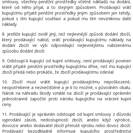
smlouvy, všechny peněžní prostředky včetně nákladů na dodání,
které od něho přijal, a to stejným způsobem. Prodávající vrátí
kupujícímu přijaté peněžní prostředky jiným způsobem jen tehdy,
pokud s tím kupující souhlasí a pokud mu tím nevzniknou další
náklady.
8. Jestliže kupující zvolil jiný, než nejlevnější způsob dodání zboží,
který prodávající nabízí, vrátí prodávající kupujícímu náklady na
dodání zboží ve výši odpovídající nejlevnějšímu nabízenému
způsobu dodání zboží.
9. Odstoupí-li kupující od kupní smlouvy, není prodávající povinen
vrátit přijaté peněžní prostředky kupujícímu dříve, než mu kupující
zboží předá nebo prokáže, že zboží prodávajícímu odeslal.
10. Zboží musí vrátit kupující prodávajícímu nepoškozené,
neopotřebené a neznečištěné a je-li to možné, v původním obalu.
Nárok na náhradu škody vzniklé na zboží je prodávající oprávněn
jednostranně započíst proti nároku kupujícího na vrácení kupní
ceny.
11. Prodávající je oprávněn odstoupit od kupní smlouvy z důvodu
vyprodání zásob, nedostupnosti zboží, anebo když výrobce,
dovozce anebo dodavatel zboží přerušil výrobu nebo dovoz zboží.
Prodávající bezodkladně informuje kupujícího prostřednictví