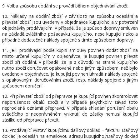
9.
Volba způsobu dodání se provádí během objednávání zboží.
10. Náklady na dodání zboží v závislosti na způsobu odeslání a
převzetí zboží jsou uvedeny v objednávce kupujícího a v potvrzení
objednávky prodávajícím. V případě, že je způsob dopravy smluven
na základě zvláštního požadavku kupujícího, nese kupující riziko a
případné dodatečné náklady spojené s tímto způsobem dopravy.
11. Je-li prodávající podle kupní smlouvy povinen dodat zboží na
místo určené kupujícím v objednávce, je kupující povinen převzít
zboží při dodání. V případě, že je z důvodů na straně kupujícího
nutno zboží doručovat opakovaně nebo jiným způsobem, než bylo
uvedeno v objednávce, je kupující povinen uhradit náklady spojené
s opakovaným doručováním zboží, resp. náklady spojené s jiným
způsobem doručení.
12. Při převzetí zboží od přepravce je kupující povinen zkontrolovat
neporušenost obalů zboží a v případě jakýchkoliv závad toto
neprodleně oznámit přepravci. V případě shledání porušení obalu
svědčícího o neoprávněném vniknutí do zásilky nemusí kupující
zásilku od přepravce převzít.
13. Prodávající vystaví kupujícímu daňový doklad – fakturu. Daňový
doklad je odeslán na emailovou adresu kupujícího./Daňový doklad