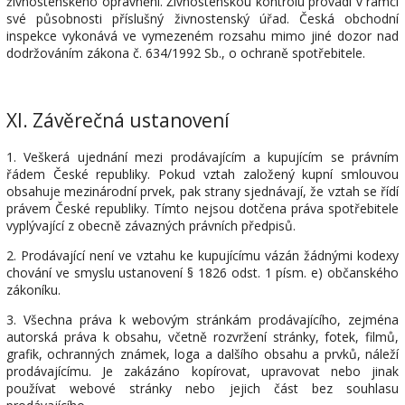
živnostenského oprávnění. Živnostenskou kontrolu provádí v rámci
své působnosti příslušný živnostenský úřad. Česká obchodní
inspekce vykonává ve vymezeném rozsahu mimo jiné dozor nad
dodržováním zákona č. 634/1992 Sb., o ochraně spotřebitele.
XI.
Závěrečná ustanovení
1. Veškerá ujednání mezi prodávajícím a kupujícím se právním
řádem České republiky. Pokud vztah založený kupní smlouvou
obsahuje mezinárodní prvek, pak strany sjednávají, že vztah se řídí
právem České republiky. Tímto nejsou dotčena práva spotřebitele
vyplývající z obecně závazných právních předpisů.
2. Prodávající není ve vztahu ke kupujícímu vázán žádnými kodexy
chování ve smyslu ustanovení § 1826 odst. 1 písm. e) občanského
zákoníku.
3. Všechna práva k webovým stránkám prodávajícího, zejména
autorská práva k obsahu, včetně rozvržení stránky, fotek, filmů,
grafik, ochranných známek, loga a dalšího obsahu a prvků, náleží
prodávajícímu. Je zakázáno kopírovat, upravovat nebo jinak
používat webové stránky nebo jejich část bez souhlasu