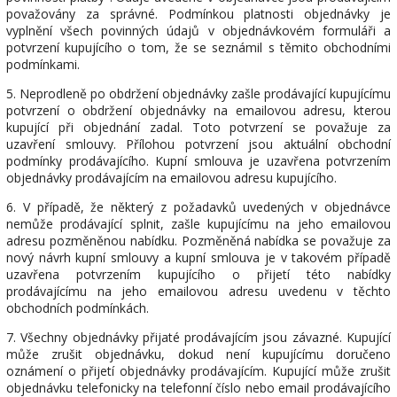
považovány za správné. Podmínkou platnosti objednávky je
vyplnění všech povinných údajů v objednávkovém formuláři a
potvrzení kupujícího o tom, že se seznámil s těmito obchodními
podmínkami.
5. Neprodleně po obdržení objednávky zašle prodávající kupujícímu
potvrzení o obdržení objednávky na emailovou adresu, kterou
kupující při objednání zadal. Toto potvrzení se považuje za
uzavření smlouvy. Přílohou potvrzení jsou aktuální obchodní
podmínky prodávajícího. Kupní smlouva je uzavřena potvrzením
objednávky prodávajícím na emailovou adresu kupujícího.
6. V případě, že některý z požadavků uvedených v objednávce
nemůže prodávající splnit, zašle kupujícímu na jeho emailovou
adresu pozměněnou nabídku. Pozměněná nabídka se považuje za
nový návrh kupní smlouvy a kupní smlouva je v takovém případě
uzavřena potvrzením kupujícího o přijetí této nabídky
prodávajícímu na jeho emailovou adresu uvedenu v těchto
obchodních podmínkách.
7. Všechny objednávky přijaté prodávajícím jsou závazné. Kupující
může zrušit objednávku, dokud není kupujícímu doručeno
oznámení o přijetí objednávky prodávajícím. Kupující může zrušit
objednávku telefonicky na telefonní číslo nebo email prodávajícího