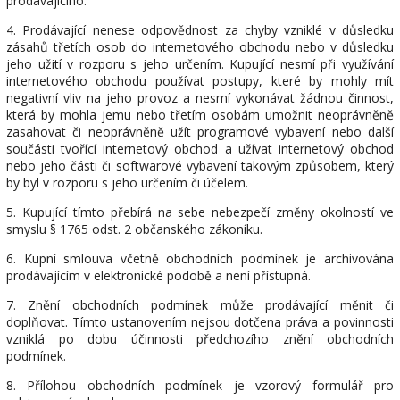
prodávajícího.
4. Prodávající nenese odpovědnost za chyby vzniklé v důsledku
zásahů třetích osob do internetového obchodu nebo v důsledku
jeho užití v rozporu s jeho určením. Kupující nesmí při využívání
internetového obchodu používat postupy, které by mohly mít
negativní vliv na jeho provoz a nesmí vykonávat žádnou činnost,
která by mohla jemu nebo třetím osobám umožnit neoprávněně
zasahovat či neoprávněně užít programové vybavení nebo další
součásti tvořící internetový obchod a užívat internetový obchod
nebo jeho části či softwarové vybavení takovým způsobem, který
by byl v rozporu s jeho určením či účelem.
5. Kupující tímto přebírá na sebe nebezpečí změny okolností ve
smyslu § 1765 odst. 2 občanského zákoníku.
6. Kupní smlouva včetně obchodních podmínek je archivována
prodávajícím v elektronické podobě a není přístupná.
7. Znění obchodních podmínek může prodávající měnit či
doplňovat. Tímto ustanovením nejsou dotčena práva a povinnosti
vzniklá po dobu účinnosti předchozího znění obchodních
podmínek.
8. Přílohou obchodních podmínek je vzorový formulář pro