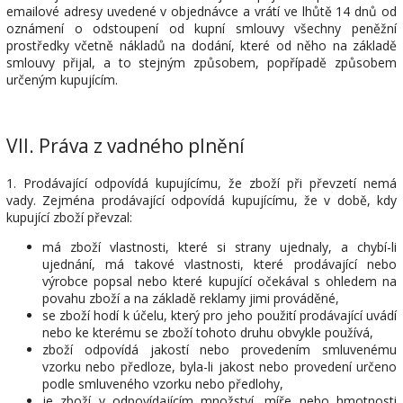
emailové adresy uvedené v objednávce a vrátí ve lhůtě 14 dnů od
oznámení o odstoupení od kupní smlouvy všechny peněžní
prostředky včetně nákladů na dodání, které od něho na základě
smlouvy přijal, a to stejným způsobem, popřípadě způsobem
určeným kupujícím.
VII.
Práva z vadného plnění
1. Prodávající odpovídá kupujícímu, že zboží při převzetí nemá
vady. Zejména prodávající odpovídá kupujícímu, že v době, kdy
kupující zboží převzal:
má zboží vlastnosti, které si strany ujednaly, a chybí-li
ujednání, má takové vlastnosti, které prodávající nebo
výrobce popsal nebo které kupující očekával s ohledem na
povahu zboží a na základě reklamy jimi prováděné,
se zboží hodí k účelu, který pro jeho použití prodávající uvádí
nebo ke kterému se zboží tohoto druhu obvykle používá,
zboží odpovídá jakostí nebo provedením smluvenému
vzorku nebo předloze, byla-li jakost nebo provedení určeno
podle smluveného vzorku nebo předlohy,
je zboží v odpovídajícím množství, míře nebo hmotnosti