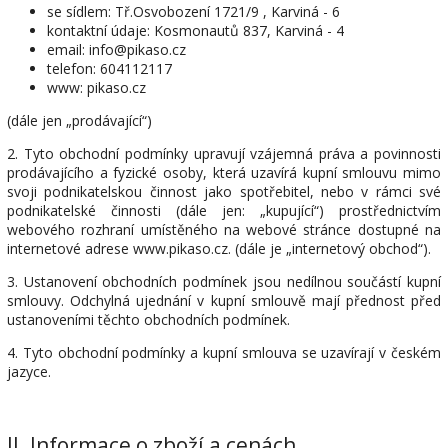
se sídlem: Tř.Osvobození 1721/9 , Karviná - 6
kontaktní údaje: Kosmonautů 837, Karviná - 4
email: info@pikaso.cz
telefon: 604112117
www: pikaso.cz
(dále jen „prodávající“)
2. Tyto obchodní podmínky upravují vzájemná práva a povinnosti
prodávajícího a fyzické osoby, která uzavírá kupní smlouvu mimo
svoji podnikatelskou činnost jako spotřebitel, nebo v rámci své
podnikatelské činnosti (dále jen: „kupující“) prostřednictvím
webového rozhraní umístěného na webové stránce dostupné na
internetové adrese www.pikaso.cz. (dále je „internetový obchod“).
3. Ustanovení obchodních podmínek jsou nedílnou součástí kupní
smlouvy. Odchylná ujednání v kupní smlouvě mají přednost před
ustanoveními těchto obchodních podmínek.
4. Tyto obchodní podmínky a kupní smlouva se uzavírají v českém
jazyce.
II.
Informace o zboží a cenách