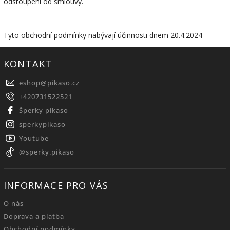
odstoupení od smlouvy.
Tyto obchodní podmínky nabývají účinnosti dnem 20.4.2024
KONTAKT
eshop
@
pikaso.cz
+420731522521
Šperky pikaso
sperkypikaso
Youtube
@sperky.pikaso
INFORMACE PRO VÁS
O nás
Doprava a platba
Obchodní podmínky