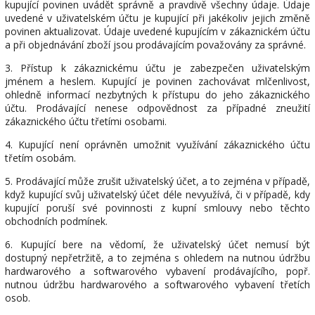
kupující povinen uvádět správně a pravdivě všechny údaje. Údaje
uvedené v uživatelském účtu je kupující při jakékoliv jejich změně
povinen aktualizovat. Údaje uvedené kupujícím v zákaznickém účtu
a při objednávání zboží jsou prodávajícím považovány za správné.
3. Přístup k zákaznickému účtu je zabezpečen uživatelským
jménem a heslem. Kupující je povinen zachovávat mlčenlivost,
ohledně informací nezbytných k přístupu do jeho zákaznického
účtu. Prodávající nenese odpovědnost za případné zneužití
zákaznického účtu třetími osobami.
4. Kupující není oprávněn umožnit využívání zákaznického účtu
třetím osobám.
5. Prodávající může zrušit uživatelský účet, a to zejména v případě,
když kupující svůj uživatelský účet déle nevyužívá, či v případě, kdy
kupující poruší své povinnosti z kupní smlouvy nebo těchto
obchodních podmínek.
6. Kupující bere na vědomí, že uživatelský účet nemusí být
dostupný nepřetržitě, a to zejména s ohledem na nutnou údržbu
hardwarového a softwarového vybavení prodávajícího, popř.
nutnou údržbu hardwarového a softwarového vybavení třetích
osob.