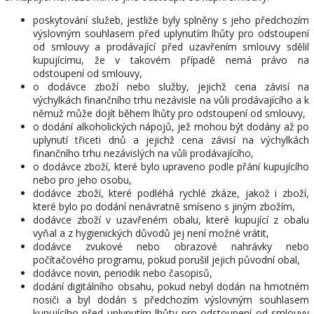
poskytování služeb, jestliže byly splněny s jeho předchozím
výslovným souhlasem před uplynutím lhůty pro odstoupení
od smlouvy a prodávající před uzavřením smlouvy sdělil
kupujícímu, že v takovém případě nemá právo na
odstoupení od smlouvy,
o dodávce zboží nebo služby, jejichž cena závisí na
výchylkách finančního trhu nezávisle na vůli prodávajícího a k
němuž může dojít během lhůty pro odstoupení od smlouvy,
o dodání alkoholických nápojů, jež mohou být dodány až po
uplynutí třiceti dnů a jejichž cena závisí na výchylkách
finančního trhu nezávislých na vůli prodávajícího,
o dodávce zboží, které bylo upraveno podle přání kupujícího
nebo pro jeho osobu,
dodávce zboží, které podléhá rychlé zkáze, jakož i zboží,
které bylo po dodání nenávratně smíseno s jiným zbožím,
dodávce zboží v uzavřeném obalu, které kupující z obalu
vyňal a z hygienických důvodů jej není možné vrátit,
dodávce zvukové nebo obrazové nahrávky nebo
počítačového programu, pokud porušil jejich původní obal,
dodávce novin, periodik nebo časopisů,
dodání digitálního obsahu, pokud nebyl dodán na hmotném
nosiči a byl dodán s předchozím výslovným souhlasem
kupujícího před uplynutím lhůty pro odstoupení od smlouvy