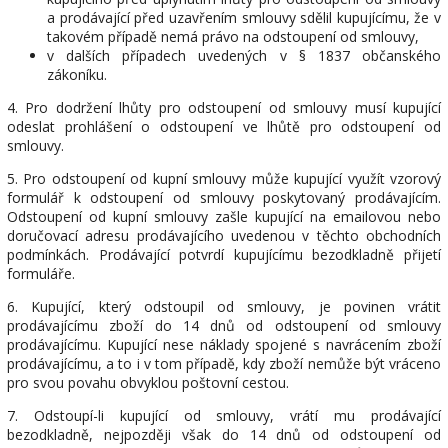
a prodávající před uzavřením smlouvy sdělil kupujícímu, že v
takovém případě nemá právo na odstoupení od smlouvy,
v dalších případech uvedených v § 1837 občanského
zákoníku.
4. Pro dodržení lhůty pro odstoupení od smlouvy musí kupující
odeslat prohlášení o odstoupení ve lhůtě pro odstoupení od
smlouvy.
5. Pro odstoupení od kupní smlouvy může kupující využít vzorový
formulář k odstoupení od smlouvy poskytovaný prodávajícím.
Odstoupení od kupní smlouvy zašle kupující na emailovou nebo
doručovací adresu prodávajícího uvedenou v těchto obchodních
podmínkách. Prodávající potvrdí kupujícímu bezodkladně přijetí
formuláře.
6. Kupující, který odstoupil od smlouvy, je povinen vrátit
prodávajícímu zboží do 14 dnů od odstoupení od smlouvy
prodávajícímu. Kupující nese náklady spojené s navrácením zboží
prodávajícímu, a to i v tom případě, kdy zboží nemůže být vráceno
pro svou povahu obvyklou poštovní cestou.
7. Odstoupí-li kupující od smlouvy, vrátí mu prodávající
bezodkladně, nejpozději však do 14 dnů od odstoupení od