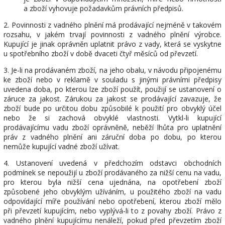
a
zboží vyhovuje požadavkům právních předpisů.
2. Povinnosti z vadného plnění má prodávající nejméně v takovém
rozsahu, v jakém trvají povinnosti z vadného plnění výrobce.
Kupující je jinak oprávněn uplatnit právo z vady, která se vyskytne
u spotřebního zboží v době dvaceti čtyř měsíců od převzetí.
3. Je-li na prodávaném zboží, na jeho obalu, v návodu připojenému
ke zboží nebo v reklamě v souladu s jinými právními předpisy
uvedena doba, po kterou lze zboží použít, použijí se ustanovení o
záruce za jakost. Zárukou za jakost se prodávající zavazuje, že
zboží bude po určitou dobu způsobilé k použití pro obvyklý účel
nebo že si zachová obvyklé vlastnosti. Vytkl-li kupující
prodávajícímu vadu zboží oprávněně, neběží lhůta pro uplatnění
práv z vadného plnění ani záruční doba po dobu, po kterou
nemůže kupující vadné zboží užívat.
4. Ustanovení uvedená v předchozím odstavci obchodních
podmínek se nepoužijí u zboží prodávaného za nižší cenu na vadu,
pro kterou byla nižší cena ujednána, na opotřebení zboží
způsobené jeho obvyklým užíváním, u použitého zboží na vadu
odpovídající míře používání nebo opotřebení, kterou zboží mělo
při převzetí kupujícím, nebo vyplývá-li to z povahy zboží. Právo z
vadného plnění kupujícímu nenáleží, pokud před převzetím zboží