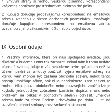
1. Smluvní strany si mohou veškerou písemnou korespondenci
vzájemně doručovat prostřednictvím elektronické pošty.
2. Kupující doručuje prodávajícímu korespondenci na emailovou
adresu uvedenou v těchto obchodních podmínkách. Prodávající
doručuje kupujícímu korespondenci na emailovou adresu
uvedenou v jeho zákaznickém účtu nebo v objednávce.
IX.
Osobní údaje
1. Všechny informace, které při naší spolupráci uvedete, jsou
důvěrné a budeme s nimi tak zacházet. Pokud nám k tomu nedáte
písemné svolení, údaje o vás nebudeme jiným způsobem než za
účelem plnění ze smlouvy používat, vyjma emailové adresy, na
kterou vám mohou být zasílána obchodní sdělení, neboť tento
postup umožňuje zákon, pokud jej neodmítnete. Tato sdělení se
mohou týkat pouze obdobného nebo souvisejícího zboží a lze je
kdykoliv jednoduchým způsobem (zasláním dopisu, emailu nebo
proklikem na odkaz v obchodním sdělení) odhlásit. Emailová
adresa bude za tímto účelem uchovávána po dobu 3 let od
uzavření poslední smlouvy mezi smluvními stranami.