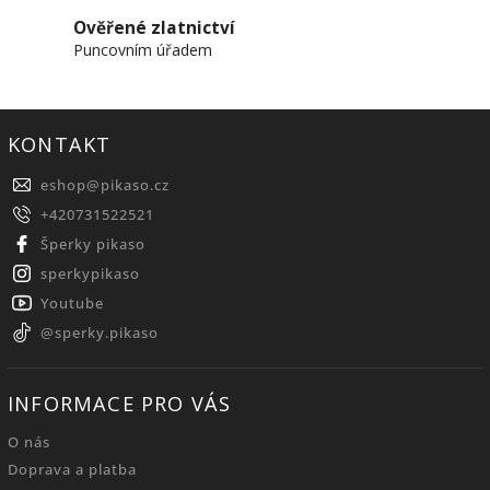
Ověřené zlatnictví
Puncovním úřadem
KONTAKT
eshop
@
pikaso.cz
+420731522521
Šperky pikaso
sperkypikaso
Youtube
@sperky.pikaso
INFORMACE PRO VÁS
O nás
Doprava a platba