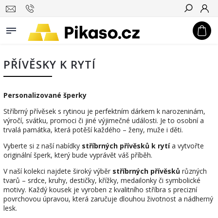
Hledat
PŘÍVĚSKY K RYTÍ
Personalizované šperky
Stříbrný přívěsek s rytinou je perfektním dárkem k narozeninám,
výročí, svátku, promoci či jiné výjimečné události. Je to osobní a
trvalá památka, která potěší každého – ženy, muže i děti.
Vyberte si z naší nabídky
stříbrných přívěsků k rytí
a vytvořte
originální šperk, který bude vyprávět váš příběh.
V naší kolekci najdete široký výběr
stříbrných přívěsků
různých
tvarů – srdce, kruhy, destičky, křížky, medailonky či symbolické
motivy. Každý kousek je vyroben z kvalitního stříbra s precizní
povrchovou úpravou, která zaručuje dlouhou životnost a nádherný
lesk.