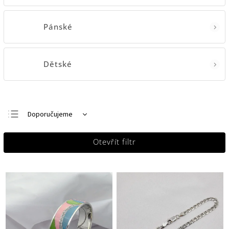
Pánské
Dětské
Doporučujeme
Nejlevnější
Otevřít filtr
Nejdražší
Nejprodávanější
Abecedně