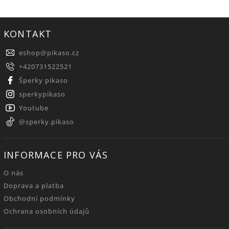
KONTAKT
eshop
@
pikaso.cz
+420731522521
Šperky pikaso
sperkypikaso
Youtube
@sperky.pikaso
INFORMACE PRO VÁS
O nás
Doprava a platba
Obchodní podmínky
Ochrana osobních údajů