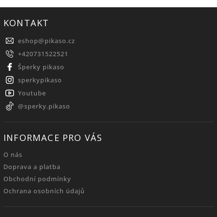
KONTAKT
eshop
@
pikaso.cz
+420731522521
Šperky pikaso
sperkypikaso
Youtube
@sperky.pikaso
INFORMACE PRO VÁS
O nás
Doprava a platba
Obchodní podmínky
Ochrana osobních údajů