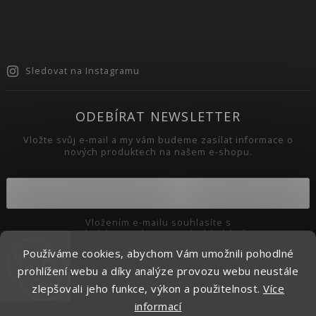
Sledovat na Instagramu
ODEBÍRAT NEWSLETTER
Vložte svůj e-mail a my vám budeme zasílat informace o
nových produktech na našem e-shopu.
Vložením e-mailu souhlasíte s
podmínkami ochrany osobních údajů
Používáme cookies, abychom Vám umožnili pohodlné
Přihlásit se
prohlížení webu a díky analýze provozu webu neustále
zlepšovali jeho funkce, výkon a použitelnost.
Více
informací