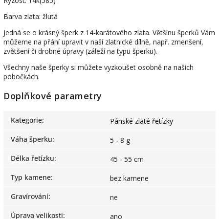
Ryzost: 14k(585)
Barva zlata: žlutá
Jedná se o krásný šperk z 14-karátového zlata. Většinu šperků Vám
můžeme na přání upravit v naší zlatnické dílně, např. zmenšení,
zvětšení či drobné úpravy (záleží na typu šperku).
Všechny naše šperky si můžete vyzkoušet osobně na našich
pobočkách.
Doplňkové parametry
Kategorie
:
Pánské zlaté řetízky
Váha šperku
:
5 - 8 g
Délka řetízku
:
45 - 55 cm
Typ kamene
:
bez kamene
Gravírování
:
ne
Úprava velikosti
:
ano