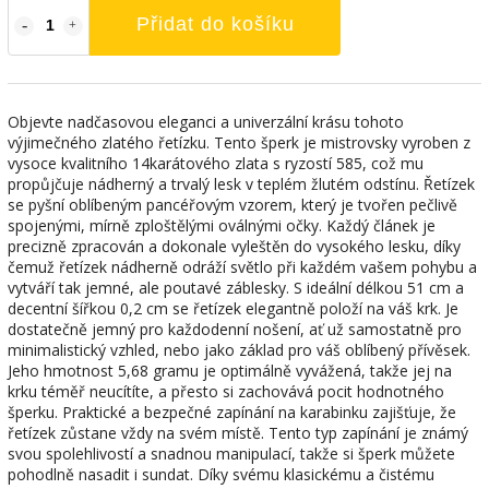
Přidat do košíku
Objevte nadčasovou eleganci a univerzální krásu tohoto
výjimečného zlatého řetízku. Tento šperk je mistrovsky vyroben z
vysoce kvalitního 14karátového zlata s ryzostí 585, což mu
propůjčuje nádherný a trvalý lesk v teplém žlutém odstínu. Řetízek
se pyšní oblíbeným pancéřovým vzorem, který je tvořen pečlivě
spojenými, mírně zploštělými oválnými očky. Každý článek je
precizně zpracován a dokonale vyleštěn do vysokého lesku, díky
čemuž řetízek nádherně odráží světlo při každém vašem pohybu a
vytváří tak jemné, ale poutavé záblesky. S ideální délkou 51 cm a
decentní šířkou 0,2 cm se řetízek elegantně položí na váš krk. Je
dostatečně jemný pro každodenní nošení, ať už samostatně pro
minimalistický vzhled, nebo jako základ pro váš oblíbený přívěsek.
Jeho hmotnost 5,68 gramu je optimálně vyvážená, takže jej na
krku téměř neucítíte, a přesto si zachovává pocit hodnotného
šperku. Praktické a bezpečné zapínání na karabinku zajišťuje, že
řetízek zůstane vždy na svém místě. Tento typ zapínání je známý
svou spolehlivostí a snadnou manipulací, takže si šperk můžete
pohodlně nasadit i sundat. Díky svému klasickému a čistému