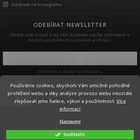
Sledovat na Instagramu
ODEBÍRAT NEWSLETTER
Vložte svůj e-mail a my vám budeme zasílat informace o
nových produktech na našem e-shopu.
Vložením e-mailu souhlasíte s
podmínkami ochrany osobních údajů
Používáme cookies, abychom Vám umožnili pohodlné
Přihlásit se
prohlížení webu a díky analýze provozu webu neustále
zlepšovali jeho funkce, výkon a použitelnost.
Více
informací
Copyright 2026
Pikaso.cz
. Všechna práva vyhrazena.
Nastavení
Upravit nastavení cookies
Vytvořil
Shoptet
| Design
Shoptak.cz.
Souhlasím