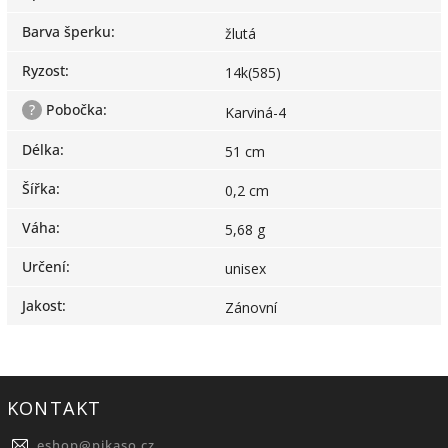
Barva šperku
:
žlutá
Ryzost
:
14k(585)
?
Pobočka
:
Karviná-4
Délka
:
51 cm
Šířka
:
0,2 cm
Váha
:
5,68 g
Určení
:
unisex
Jakost
:
Zánovní
KONTAKT
eshop
@
pikaso.cz