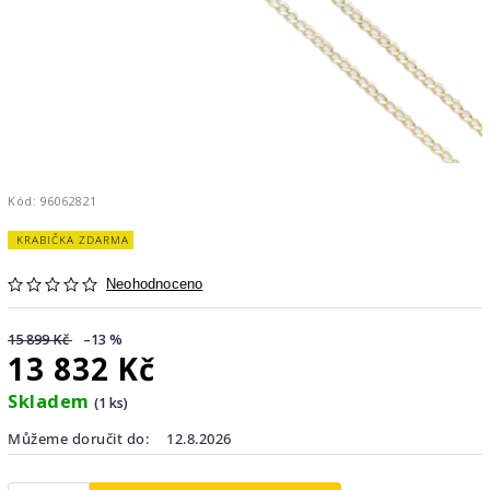
Kód:
96062821
KRABIČKA ZDARMA
Neohodnoceno
15 899 Kč
–13 %
13 832 Kč
Skladem
(1 ks)
Můžeme doručit do:
12.8.2026