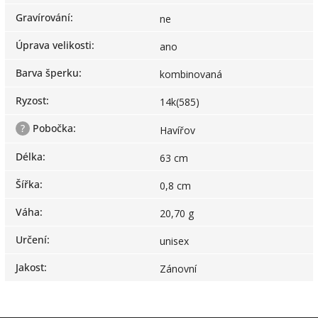
Gravírování
:
ne
Úprava velikosti
:
ano
Barva šperku
:
kombinovaná
Ryzost
:
14k(585)
?
Pobočka
:
Havířov
Délka
:
63 cm
Šířka
:
0,8 cm
Váha
:
20,70 g
Určení
:
unisex
Jakost
:
Zánovní