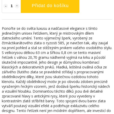
Přidat do košíku
Ponořte se do světa luxusu a nadčasové elegance s tímto
jedinečným unisex řetízkem, který je mistrovským dílem
zlatnického umění. Tento výjimečný šperk, vyrobený ze
čtrnáctikarátového zlata o ryzosti 585, je navržen tak, aby zaujal
na první pohled a stal se stěžejním prvkem vašeho osobitého stylu.
S velkorysou délkou 63 cm a šířkou 0,8 cm se tento masivní
řetízek s váhou 20,70 gramu nádherně vyjímá na krku a působí
skutečně impozantně. Jeho design je důmyslnou kombinací
klasických a dekorativních prvků. Hladká, leštěná oválná očka ze
zářivého žlutého zlata se pravidelně střídají s propracovanými
obdélníkovými dílky, které jsou skutečnou ozdobou tohoto
klenotu. Každý obdélníkový motiv je po obvodu zdoben precizně
vyraženým řeckým vzorem, jenž dodává šperku historický nádech
a vizuální hloubku. Dominantou těchto dílků jsou dvě detailně
zpracované hlavy s antickými rysy, které jsou vyvedeny v
kontrastním zlatě stříbřité barvy. Toto spojení dvou barev zlata
vytváří poutavý vizuální efekt a podtrhuje exkluzivitu celého
designu. Tento řetízek není jen módním doplňkem, ale investicí do