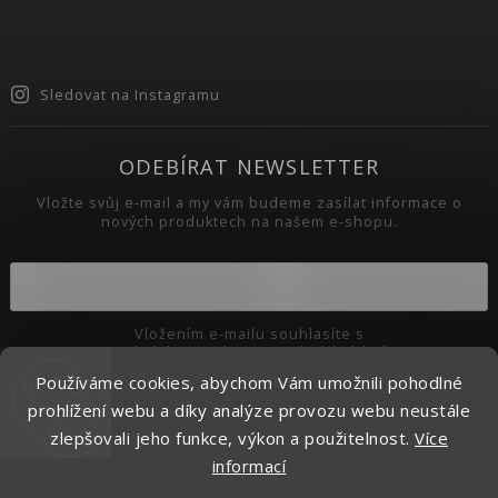
Sledovat na Instagramu
ODEBÍRAT NEWSLETTER
Vložte svůj e-mail a my vám budeme zasílat informace o
nových produktech na našem e-shopu.
Vložením e-mailu souhlasíte s
podmínkami ochrany osobních údajů
Používáme cookies, abychom Vám umožnili pohodlné
Přihlásit se
prohlížení webu a díky analýze provozu webu neustále
zlepšovali jeho funkce, výkon a použitelnost.
Více
informací
Copyright 2026
Pikaso.cz
. Všechna práva vyhrazena.