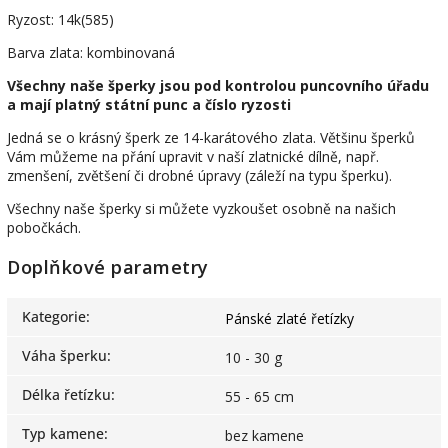
Ryzost: 14k(585)
Barva zlata: kombinovaná
Všechny naše šperky jsou pod kontrolou puncovního úřadu
a mají platný státní punc a číslo ryzosti
Jedná se o krásný šperk ze 14-karátového zlata. Většinu šperků
Vám můžeme na přání upravit v naší zlatnické dílně, např.
zmenšení, zvětšení či drobné úpravy (záleží na typu šperku).
Všechny naše šperky si můžete vyzkoušet osobně na našich
pobočkách.
Doplňkové parametry
Kategorie
:
Pánské zlaté řetízky
Váha šperku
:
10 - 30 g
Délka řetízku
:
55 - 65 cm
Typ kamene
:
bez kamene