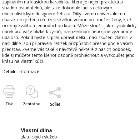
zapínáním na klasickou karabinku, která je nejen praktická a
snadno ovladatelná, ale také dokonale ladí s celkovým
minimalistickým designem řetízku. Díky svému univerzálnímu
charakteru je tento řetízek skvělou volbou pro muže i ženy, kteří
oceňují kvalitu a jednoduchou krásu. Může sloužit jako symbolický
dárek pro vaše blízké k výročí, narozeninám nebo jiné významné
události. Pokud byste si přáli upravit délku, naši zkušení zlatníci v
naší dílně jsou připraveni řetízek přizpůsobit přesně podle vašich
představ. Zveme vás také k návštěvě některé z našich poboček,
kde si můžete tento klenot osobně prohlédnout a vyzkoušet jeho
krásu na vlastní kůži.
Detailní informace
Tisk
Zeptat se
Sdílet
Vlastní dílna
zlatnických služeb