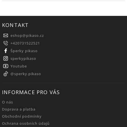
KONTAKT
eshop
@
pikaso.cz
+420731522521
Šperky pikaso
sperkypikaso
Youtube
@sperky.pikaso
INFORMACE PRO VÁS
O nás
Doprava a platba
Obchodní podmínky
Ochrana osobních údajů