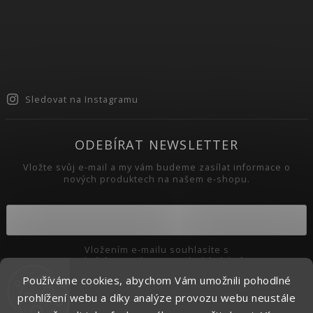
Sledovat na Instagramu
ODEBÍRAT NEWSLETTER
Vložte svůj e-mail a my vám budeme zasílat informace o
nových produktech na našem e-shopu.
Vložením e-mailu souhlasíte s
podmínkami ochrany osobních údajů
Používáme cookies, abychom Vám umožnili pohodlné
Přihlásit se
prohlížení webu a díky analýze provozu webu neustále