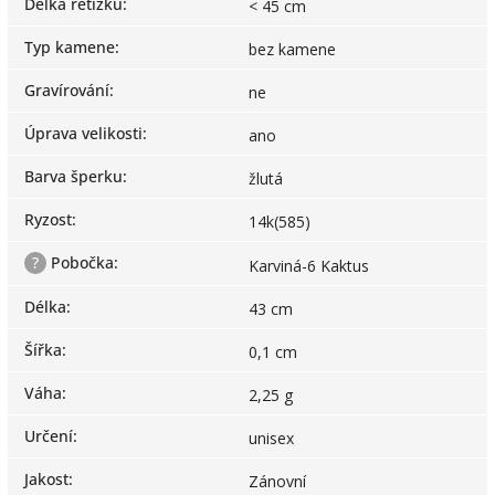
Délka řetízku
:
< 45 cm
Typ kamene
:
bez kamene
Gravírování
:
ne
Úprava velikosti
:
ano
Barva šperku
:
žlutá
Ryzost
:
14k(585)
?
Pobočka
:
Karviná-6 Kaktus
Délka
:
43 cm
Šířka
:
0,1 cm
Váha
:
2,25 g
Určení
:
unisex
Jakost
:
Zánovní