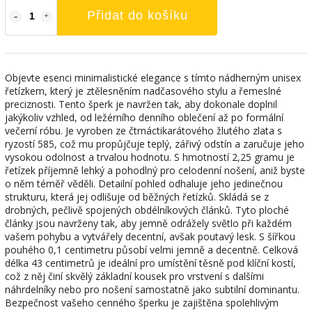
Přidat do košíku
Objevte esenci minimalistické elegance s tímto nádherným unisex
řetízkem, který je ztělesněním nadčasového stylu a řemeslné
preciznosti. Tento šperk je navržen tak, aby dokonale doplnil
jakýkoliv vzhled, od ležérního denního oblečení až po formální
večerní róbu. Je vyroben ze čtrnáctikarátového žlutého zlata s
ryzostí 585, což mu propůjčuje teplý, zářivý odstín a zaručuje jeho
vysokou odolnost a trvalou hodnotu. S hmotností 2,25 gramu je
řetízek příjemně lehký a pohodlný pro celodenní nošení, aniž byste
o něm téměř věděli. Detailní pohled odhaluje jeho jedinečnou
strukturu, která jej odlišuje od běžných řetízků. Skládá se z
drobných, pečlivě spojených obdélníkových článků. Tyto ploché
články jsou navrženy tak, aby jemně odrážely světlo při každém
vašem pohybu a vytvářely decentní, avšak poutavý lesk. S šířkou
pouhého 0,1 centimetru působí velmi jemně a decentně. Celková
délka 43 centimetrů je ideální pro umístění těsně pod klíční kostí,
což z něj činí skvělý základní kousek pro vrstvení s dalšími
náhrdelníky nebo pro nošení samostatně jako subtilní dominantu.
Bezpečnost vašeho cenného šperku je zajištěna spolehlivým