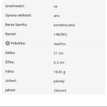
Gravírování
:
ne
Úprava velikosti
:
ano
Barva šperku
:
kombinovaná
Ryzost
:
14k(585)
?
Pobočka
:
Havířov
Délka
:
51 cm
Šířka
:
0,3 cm
Váha
:
18,83 g
Určení
:
pánský
Jakost
:
Zánovní