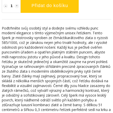
Přidat do košíku
Podtrhněte svůj osobitý styl a dodejte svému vzhledu punc
moderní elegance s tímto výjimečným unisex řetízkem. Tento
šperk je mistrovsky vyroben ze čtrnáctikarátového zlata o ryzosti
585/1000, což je zárukou nejen jeho trvalé hodnoty, ale i vysoké
odolnosti pro každodenní nošení. Každý kus je pečlivě ověřen
puncovním úřadem a opatřen platným státním puncem, abyste
měli naprostou jistotu v jeho původ a kvalitu. Design tohoto
řetízku je skutečně jedinečný a okamžitě zaujme na první pohled.
Vyznačuje se rafinovaným střídáním precizně zpracovaných článků
ze žlutého zlata s moderními obdélníkovými prvky sytě černé
barvy. Zlaté články mají zajímavý, propracovaný tvar, který se
skládá z několika menších spojených částí, což řetízku dodává na
flexibilitě a vizuální zajímavosti. Černé díly jsou hladce zasazeny do
zlatých rámečků, což vytváří výrazný a harmonický kontrast, který
je odvážný a sofistikovaný zároveň. Celý šperk má vysoce lesklý
povrch, který nádherně odráží světlo při každém pohybu a
zdůrazňuje luxusní kombinaci zlaté a černé barvy. S délkou 51
centimetrů a šířkou 0,3 centimetru řetízek perfektně sedí na krku a