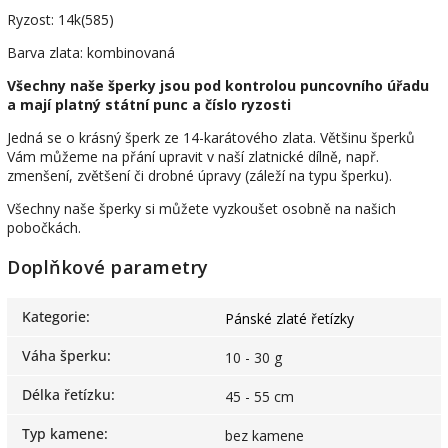
Ryzost: 14k(585)
Barva zlata: kombinovaná
Všechny naše šperky jsou pod kontrolou puncovního úřadu
a mají platný státní punc a číslo ryzosti
Jedná se o krásný šperk ze 14-karátového zlata. Většinu šperků
Vám můžeme na přání upravit v naší zlatnické dílně, např.
zmenšení, zvětšení či drobné úpravy (záleží na typu šperku).
Všechny naše šperky si můžete vyzkoušet osobně na našich
pobočkách.
Doplňkové parametry
Kategorie
:
Pánské zlaté řetízky
Váha šperku
:
10 - 30 g
Délka řetízku
:
45 - 55 cm
Typ kamene
:
bez kamene