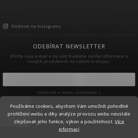
Sledovat na Instagramu
ODEBÍRAT NEWSLETTER
Vložte svůj e-mail a my vám budeme zasílat informace o
nových produktech na našem e-shopu.
Vložením e-mailu souhlasíte s
podmínkami ochrany osobních údajů
Používáme cookies, abychom Vám umožnili pohodlné
Přihlásit se
prohlížení webu a díky analýze provozu webu neustále
zlepšovali jeho funkce, výkon a použitelnost.
Více
informací
Copyright 2026
Pikaso.cz
. Všechna práva vyhrazena.