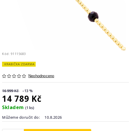
Kód:
91115683
KRABIČKA ZDARMA
Neohodnoceno
16 999 Kč
–13 %
14 789 Kč
Skladem
(1 ks)
Můžeme doručit do:
10.8.2026