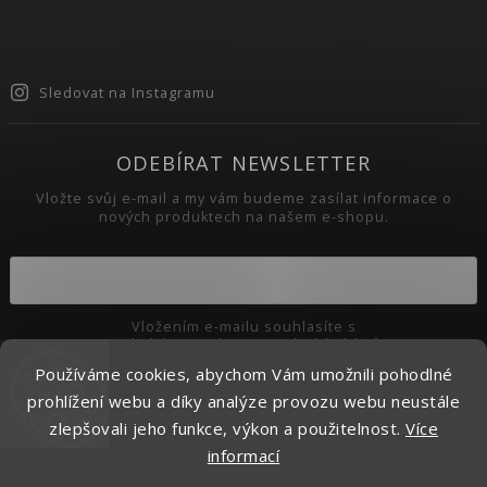
Sledovat na Instagramu
ODEBÍRAT NEWSLETTER
Vložte svůj e-mail a my vám budeme zasílat informace o
nových produktech na našem e-shopu.
Vložením e-mailu souhlasíte s
podmínkami ochrany osobních údajů
Používáme cookies, abychom Vám umožnili pohodlné
Přihlásit se
prohlížení webu a díky analýze provozu webu neustále
zlepšovali jeho funkce, výkon a použitelnost.
Více
informací
Copyright 2026
Pikaso.cz
. Všechna práva vyhrazena.