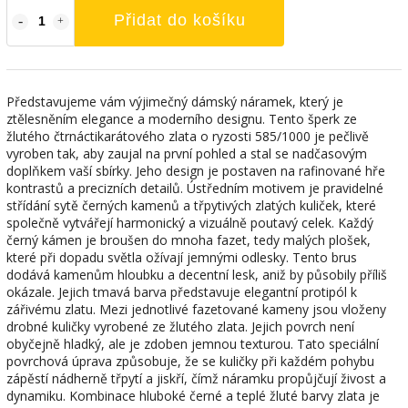
Přidat do košíku
Představujeme vám výjimečný dámský náramek, který je
ztělesněním elegance a moderního designu. Tento šperk ze
žlutého čtrnáctikarátového zlata o ryzosti 585/1000 je pečlivě
vyroben tak, aby zaujal na první pohled a stal se nadčasovým
doplňkem vaší sbírky. Jeho design je postaven na rafinované hře
kontrastů a precizních detailů. Ústředním motivem je pravidelné
střídání sytě černých kamenů a třpytivých zlatých kuliček, které
společně vytvářejí harmonický a vizuálně poutavý celek. Každý
černý kámen je broušen do mnoha fazet, tedy malých plošek,
které při dopadu světla ožívají jemnými odlesky. Tento brus
dodává kamenům hloubku a decentní lesk, aniž by působily příliš
okázale. Jejich tmavá barva představuje elegantní protipól k
zářivému zlatu. Mezi jednotlivé fazetované kameny jsou vloženy
drobné kuličky vyrobené ze žlutého zlata. Jejich povrch není
obyčejně hladký, ale je zdoben jemnou texturou. Tato speciální
povrchová úprava způsobuje, že se kuličky při každém pohybu
zápěstí nádherně třpytí a jiskří, čímž náramku propůjčují živost a
dynamiku. Kombinace hluboké černé a teplé žluté barvy zlata je