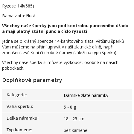
Ryzost: 14k(585)
Barva zlata: žlutá
Všechny naše šperky jsou pod kontrolou puncovního úřadu
a mají platný státní punc a číslo ryzosti
Jedná se o krásný šperk ze 14-karátového zlata. Většinu šperků
Vám můžeme na přání upravit v naší zlatnické dílně, např.
zmenšení, zvětšení či drobné úpravy (záleží na typu šperku).
Všechny naše šperky si můžete vyzkoušet osobně na našich
pobočkách.
Doplňkové parametry
Kategorie
:
Dámské zlaté náramky
Váha šperku
:
5 - 8 g
Délka náramku
:
18 - 25 cm
Typ kamene
:
bez kamene