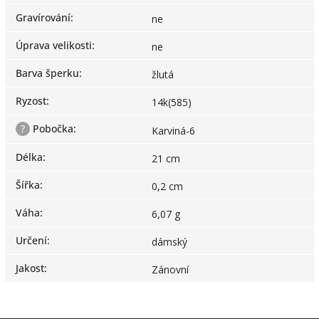
Gravírování
:
ne
Úprava velikosti
:
ne
Barva šperku
:
žlutá
Ryzost
:
14k(585)
?
Pobočka
:
Karviná-6
Délka
:
21 cm
Šířka
:
0,2 cm
Váha
:
6,07 g
Určení
:
dámský
Jakost
:
Zánovní