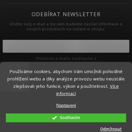
ODEBÍRAT NEWSLETTER
Vložte svůj e-mail a my vám budeme zasílat informace o
nových produktech na našem e-shopu.
Vložením e-mailu souhlasíte s
podmínkami ochrany osobních údajů
Používáme cookies, abychom Vám umožnili pohodlné
Přihlásit se
prohlížení webu a díky analýze provozu webu neustále
zlepšovali jeho funkce, výkon a použitelnost.
Více
informací
Copyright 2026
Pikaso.cz
. Všechna práva vyhrazena.
Nastavení
Upravit nastavení cookies
Vytvořil
Shoptet
| Design
Shoptak.cz.
Souhlasím
Odmítnout