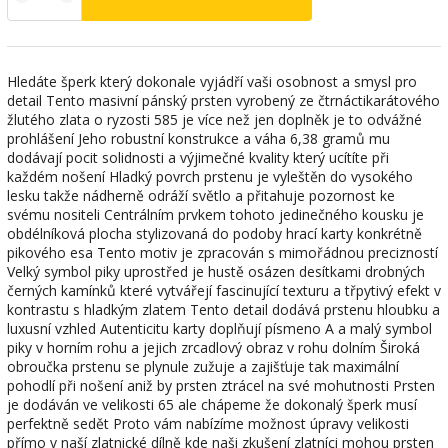
Hledáte šperk který dokonale vyjádří vaši osobnost a smysl pro
detail Tento masivní pánský prsten vyrobený ze čtrnáctikarátového
žlutého zlata o ryzosti 585 je více než jen doplněk je to odvážné
prohlášení Jeho robustní konstrukce a váha 6,38 gramů mu
dodávají pocit solidnosti a výjimečné kvality který ucítíte při
každém nošení Hladký povrch prstenu je vyleštěn do vysokého
lesku takže nádherně odráží světlo a přitahuje pozornost ke
svému nositeli Centrálním prvkem tohoto jedinečného kousku je
obdélníková plocha stylizovaná do podoby hrací karty konkrétně
pikového esa Tento motiv je zpracován s mimořádnou precizností
Velký symbol piky uprostřed je hustě osázen desítkami drobných
černých kamínků které vytvářejí fascinující texturu a třpytivý efekt v
kontrastu s hladkým zlatem Tento detail dodává prstenu hloubku a
luxusní vzhled Autenticitu karty doplňují písmeno A a malý symbol
piky v horním rohu a jejich zrcadlový obraz v rohu dolním Široká
obroučka prstenu se plynule zužuje a zajišťuje tak maximální
pohodlí při nošení aniž by prsten ztrácel na své mohutnosti Prsten
je dodáván ve velikosti 65 ale chápeme že dokonalý šperk musí
perfektně sedět Proto vám nabízíme možnost úpravy velikosti
přímo v naší zlatnické dílně kde naši zkušení zlatníci mohou prsten