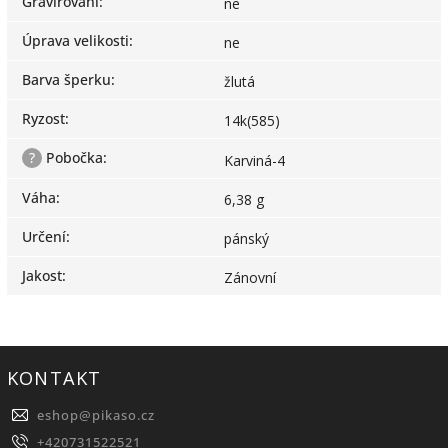
Gravírování
:
ne
Úprava velikosti
:
ne
Barva šperku
:
žlutá
Ryzost
:
14k(585)
?
Pobočka
:
Karviná-4
Váha
:
6,38 g
Určení
:
pánský
Jakost
:
Zánovní
KONTAKT
eshop
@
pikaso.cz
+420731522521