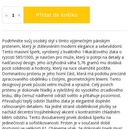
Přidat do košíku
Podtrhněte svůj osobitý styl s tímto výjimečným pánským
prstenem, který je ztělesněním moderní elegance a sebevědomí.
Tento masivní šperk, vyrobený z kvalitního 14karátového zlata o
ryzosti 585/1000, je navržen pro muže, který si potrpí na detaily a
nadčasový design. Jeho úctyhodná váha 5,76 gramů mu dodává
pocit solidnosti a hodnoty, který na ruce okamžitě pocítíte.
Dominantou prstenu je jeho horní část, která má podobu precizně
zpracovaného obdélníku s čistými, geometrickými liniemi. Tento
designový prvek působí velmi mužně a výrazně. Celý povrch
prstenu je dokonale hladký a vyleštěný do vysokého zrcadlového
lesku, díky čemuž nádherně odráží světlo a přitahuje pozornost.
Převažující teplý odstín žlutého zlata je elegantně doplněn
rafinovaným detailem. Na jedné straně obdélníkové plošky se
nachází decentní trojúhelníkový akcent v kontrastním chladném
bílém odstínu. Tento dvoubarevný prvek dodává šperku na
jedinečnosti a sofistikovanosti. Prsten je v současné době
dostupný ve velikosti 61. Chápeme však, že dokonalý šperk musí