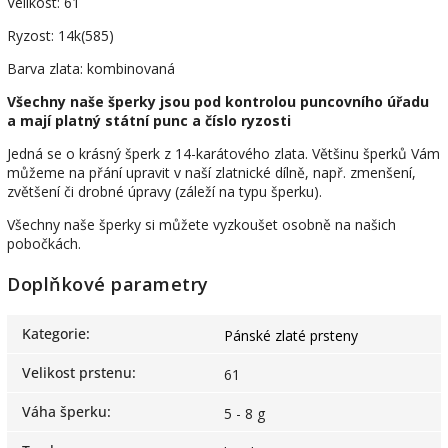
Velikost: 61
Ryzost: 14k(585)
Barva zlata: kombinovaná
Všechny naše šperky jsou pod kontrolou puncovního úřadu
a mají platný státní punc a číslo ryzosti
Jedná se o krásný šperk z 14-karátového zlata. Většinu šperků Vám
můžeme na přání upravit v naší zlatnické dílně, např. zmenšení,
zvětšení či drobné úpravy (záleží na typu šperku).
Všechny naše šperky si můžete vyzkoušet osobně na našich
pobočkách.
Doplňkové parametry
Kategorie
:
Pánské zlaté prsteny
Velikost prstenu
:
61
Váha šperku
:
5 - 8 g