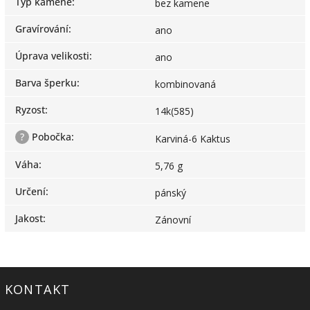
Typ kamene
:
bez kamene
Gravírování
:
ano
Úprava velikosti
:
ano
Barva šperku
:
kombinovaná
Ryzost
:
14k(585)
?
Pobočka
:
Karviná-6 Kaktus
Váha
:
5,76 g
Určení
:
pánský
Jakost
:
Zánovní
KONTAKT