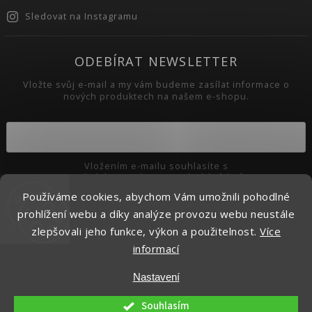
Sledovat na Instagramu
ODEBÍRAT NEWSLETTER
Vložte svůj e-mail a my vám budeme zasílat informace o
nových produktech na našem e-shopu.
Vložením e-mailu souhlasíte s
podmínkami ochrany osobních údajů
Používáme cookies, abychom Vám umožnili pohodlné
Přihlásit se
prohlížení webu a díky analýze provozu webu neustále
zlepšovali jeho funkce, výkon a použitelnost.
Více
informací
Copyright 2026
Pikaso.cz
. Všechna práva vyhrazena.
Nastavení
Upravit nastavení cookies
Vytvořil
Shoptet
| Design
Shoptak.cz.
Souhlasím