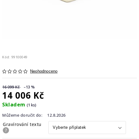
Kód:
99100049
Neohodnoceno
16 099 Kč
–13 %
14 006 Kč
Skladem
(1 ks)
Můžeme doručit do:
12.8.2026
Gravírování textu
?