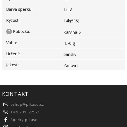
Barva šperku
:
žlutá
Ryzost
:
14k(585)
?
Pobočka
:
Karviná-6
Váha
:
4,70 g
Určení
:
pánský
Jakost
:
Zánovní
KONTAKT
eshop
@
pikaso.cz
+420731522521
Šperky pikaso