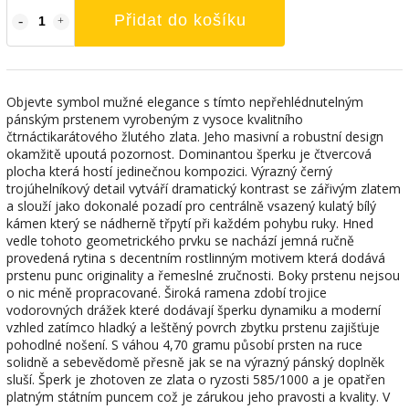
Přidat do košíku
Objevte symbol mužné elegance s tímto nepřehlédnutelným
pánským prstenem vyrobeným z vysoce kvalitního
čtrnáctikarátového žlutého zlata. Jeho masivní a robustní design
okamžitě upoutá pozornost. Dominantou šperku je čtvercová
plocha která hostí jedinečnou kompozici. Výrazný černý
trojúhelníkový detail vytváří dramatický kontrast se zářivým zlatem
a slouží jako dokonalé pozadí pro centrálně vsazený kulatý bílý
kámen který se nádherně třpytí při každém pohybu ruky. Hned
vedle tohoto geometrického prvku se nachází jemná ručně
provedená rytina s decentním rostlinným motivem která dodává
prstenu punc originality a řemeslné zručnosti. Boky prstenu nejsou
o nic méně propracované. Široká ramena zdobí trojice
vodorovných drážek které dodávají šperku dynamiku a moderní
vzhled zatímco hladký a leštěný povrch zbytku prstenu zajišťuje
pohodlné nošení. S váhou 4,70 gramu působí prsten na ruce
solidně a sebevědomě přesně jak se na výrazný pánský doplněk
sluší. Šperk je zhotoven ze zlata o ryzosti 585/1000 a je opatřen
platným státním puncem což je zárukou jeho pravosti a kvality. V