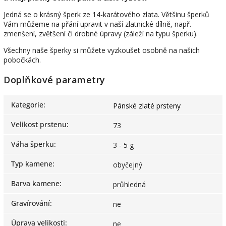
Jedná se o krásný šperk ze 14-karátového zlata. Většinu šperků
Vám můžeme na přání upravit v naší zlatnické dílně, např.
zmenšení, zvětšení či drobné úpravy (záleží na typu šperku).
Všechny naše šperky si můžete vyzkoušet osobně na našich
pobočkách.
Doplňkové parametry
Kategorie
:
Pánské zlaté prsteny
Velikost prstenu
:
73
Váha šperku
:
3 - 5 g
Typ kamene
:
obyčejný
Barva kamene
:
průhledná
Gravírování
:
ne
Úprava velikosti
:
ne