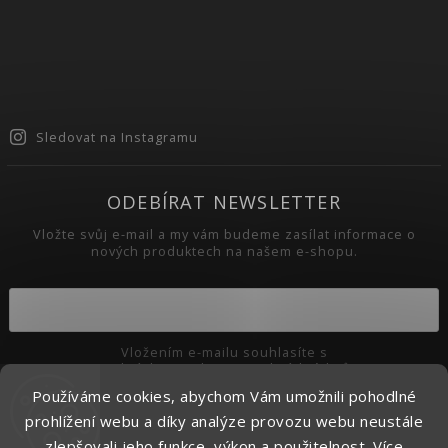
Sledovat na Instagramu
ODEBÍRAT NEWSLETTER
Vložte svůj e-mail a my vám budeme zasílat informace o
nových produktech na našem e-shopu.
Vložením e-mailu souhlasíte s
podmínkami ochrany osobních údajů
Používáme cookies, abychom Vám umožnili pohodlné
Přihlásit se
prohlížení webu a díky analýze provozu webu neustále
zlepšovali jeho funkce, výkon a použitelnost.
Více