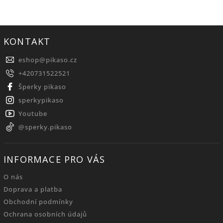
KONTAKT
eshop
@
pikaso.cz
+420731522521
Šperky pikaso
sperkypikaso
Youtube
@sperky.pikaso
INFORMACE PRO VÁS
O nás
Doprava a platba
Obchodní podmínky
Ochrana osobních údajů