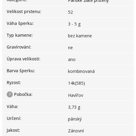
Pánské zlaté prsteny
Velikost prstenu
:
52
Váha šperku
:
3 - 5 g
Typ kamene
:
bez kamene
Gravírování
:
ne
Úprava velikosti
:
ano
Barva šperku
:
kombinovaná
Ryzost
:
14k(585)
?
Pobočka
:
Havířov
Váha
:
3,73 g
Určení
:
pánský
Jakost
:
Zánovní