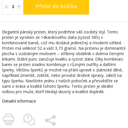
Přidat do košíku
Elegantní pánský prsten, který podtrhne váš osobitý styl. Tento
prsten je vyroben ze 14karátového zlata (ryzost 585) v
kombinované barvě, což mu dodává jedinečný a moderní vzhled.
Prsten má velikost 52 a váží 3,73 gramů. Na prstenu je dominantní
plocha s ozdobným motivem – stříbrný obdélník s dvěma černými
linkami. Státní punc zaručuje kvalitu a ryzost zlata. Díky kombinaci
barev se prsten snadno kombinuje s různými outfity a dalšími
šperky. Většinu šperků je možné na přání upravit v zlatnické dílně,
například zmenšit, zvětšit, nebo provést drobné úpravy, záleží na
typu šperku. Navštivte jednu z našich poboček a přesvědčte se
sami o kráse a kvalitě tohoto šperku. Tento prsten je ideální
volbou pro muže, kteří hledají vkusný a kvalitní doplněk.
Detailní informace