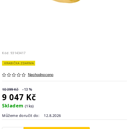
Kód:
93143417
KRABIČKA ZDARMA
Neohodnoceno
10 399 Kč
–13 %
9 047 Kč
Skladem
(1 ks)
Můžeme doručit do:
12.8.2026