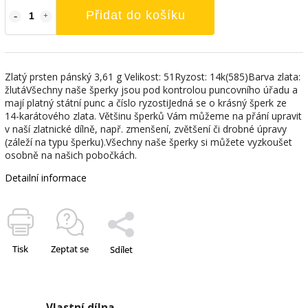
Přidat do košíku
Zlatý prsten pánský 3,61 g Velikost: 51Ryzost: 14k(585)Barva zlata:
žlutáVšechny naše šperky jsou pod kontrolou puncovního úřadu a
mají platný státní punc a číslo ryzostiJedná se o krásný šperk ze
14-karátového zlata. Většinu šperků Vám můžeme na přání upravit
v naší zlatnické dílně, např. zmenšení, zvětšení či drobné úpravy
(záleží na typu šperku).Všechny naše šperky si můžete vyzkoušet
osobně na našich pobočkách.
Detailní informace
Tisk
Zeptat se
Sdílet
Vlastní dílna