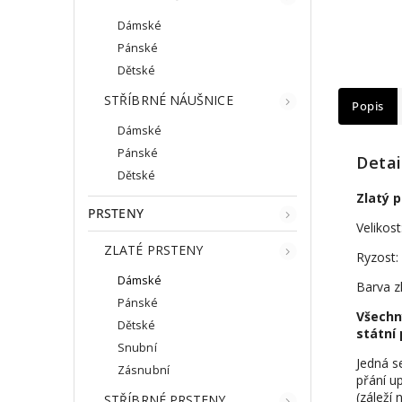
Dámské
Pánské
Dětské
STŘÍBRNÉ NÁUŠNICE
Popis
Dámské
Pánské
Detai
Dětské
Zlatý 
PRSTENY
Velikost
ZLATÉ PRSTENY
Ryzost:
Dámské
Barva zl
Pánské
Všechn
Dětské
státní 
Snubní
Jedná s
Zásnubní
přání up
(záleží 
STŘÍBRNÉ PRSTENY