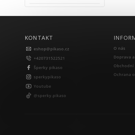
KONTAKT
INFOR
O nás
eshop
@
pikaso.cz
Doprava a
+420731522521
Obchodní
Šperky pikaso
Ochrana o
sperkypikaso
Youtube
@sperky.pikaso