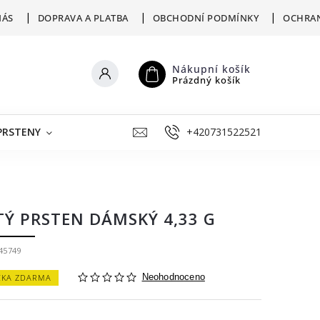
NÁS
DOPRAVA A PLATBA
OBCHODNÍ PODMÍNKY
OCHRAN
Nákupní košík
Prázdný košík
PRSTENY
ŠPERKY K RYTÍ
+420731522521
VÝKUP
ZLATNICKÁ D
TÝ PRSTEN DÁMSKÝ 4,33 G
45749
ČKA ZDARMA
Neohodnoceno