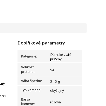
Doplňkové parametry
Dámské zlaté
Kategorie
:
prsteny
Velikost
54
prstenu
:
Váha šperku
:
3 - 5 g
tný
Typ kamene
:
obyčejný
e na
Barva
růžová
kamene
: