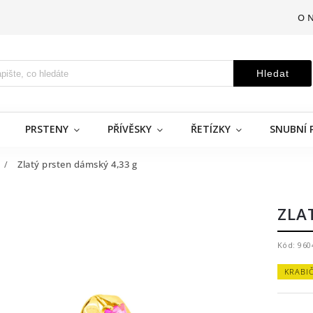
O 
Hledat
PRSTENY
PŘÍVĚSKY
ŘETÍZKY
SNUBNÍ 
/
Zlatý prsten dámský 4,33 g
ZLA
Kód:
960
KRABI