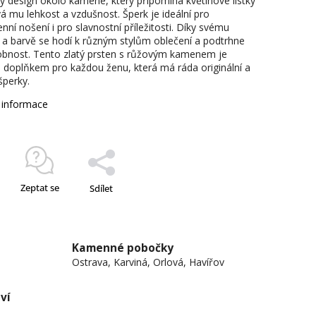
ý design okolo kamene, který připomíná květinové lístky
á mu lehkost a vzdušnost. Šperk je ideální pro
ní nošení i pro slavnostní příležitosti. Díky svému
 a barvě se hodí k různým stylům oblečení a podtrhne
obnost. Tento zlatý prsten s růžovým kamenem je
 doplňkem pro každou ženu, která má ráda originální a
 šperky.
í informace
Zeptat se
Sdílet
Kamenné pobočky
Ostrava, Karviná, Orlová, Havířov
ví