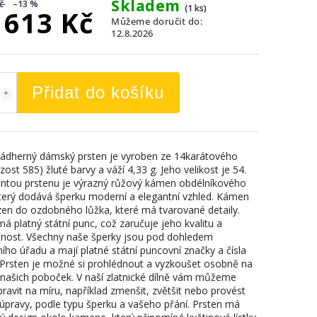
Skladem
č
–13 %
(1 ks)
 613 Kč
Můžeme doručit do:
12.8.2026
Přidat do košíku
ádherný dámský prsten je vyroben ze 14karátového
yzost 585) žluté barvy a váží 4,33 g. Jeho velikost je 54.
tou prstenu je výrazný růžový kámen obdélníkového
který dodává šperku moderní a elegantní vzhled. Kámen
zen do ozdobného lůžka, které má tvarované detaily.
á platný státní punc, což zaručuje jeho kvalitu a
čnost. Všechny naše šperky jsou pod dohledem
ího úřadu a mají platné státní puncovní značky a čísla
. Prsten je možné si prohlédnout a vyzkoušet osobně na
 našich poboček. V naší zlatnické dílně vám můžeme
ravit na míru, například zmenšit, zvětšit nebo provést
úpravy, podle typu šperku a vašeho přání. Prsten má