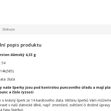
Diskuze
lní popis produktu
prsten dámský 4,33 g
: 54
 14k(585)
ata: žlutá
y naše šperky jsou pod kontrolou puncovního úřadu a mají pla
punc a číslo ryzosti
e o krásný šperk ze 14-karátového zlata. Většinu šperků Vám můžem
ravit v naší zlatnické dílně, např. zmenšení, zvětšení či drobné úpravy
na typu šperku).