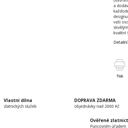
otevřen
a dodáv
každoden
designu
vaši os
skvělým
kvalitní
Detailn
Tisk
Vlastní dílna
DOPRAVA ZDARMA
zlatnických služeb
objednávky nad 2000 Kč
Ověřené zlatnict
Puncovním úřadem