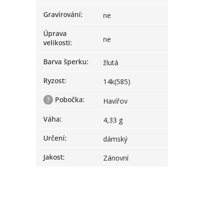
Gravírování
:
ne
Úprava
ne
velikosti
:
Barva šperku
:
žlutá
Ryzost
:
14k(585)
?
Pobočka
:
Havířov
Váha
:
4,33 g
Určení
:
dámský
Jakost
:
Zánovní