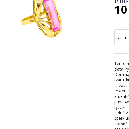
12 199 K
10
Tento n
zlata (r
Dominan
tvaru, 
je zasa
Prsten m
autenti
puncovn
ryzosti
jedné z
šperk up
drobné 