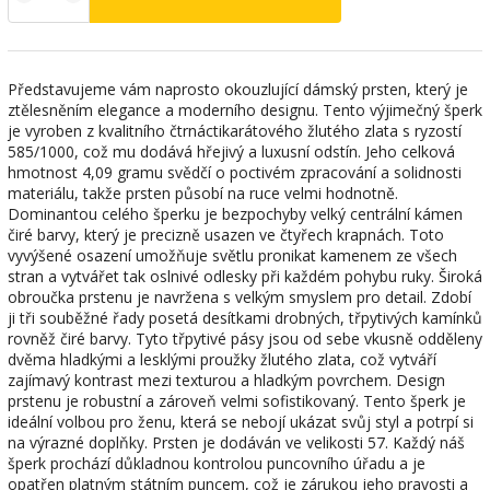
Představujeme vám naprosto okouzlující dámský prsten, který je
ztělesněním elegance a moderního designu. Tento výjimečný šperk
je vyroben z kvalitního čtrnáctikarátového žlutého zlata s ryzostí
585/1000, což mu dodává hřejivý a luxusní odstín. Jeho celková
hmotnost 4,09 gramu svědčí o poctivém zpracování a solidnosti
materiálu, takže prsten působí na ruce velmi hodnotně.
Dominantou celého šperku je bezpochyby velký centrální kámen
čiré barvy, který je precizně usazen ve čtyřech krapnách. Toto
vyvýšené osazení umožňuje světlu pronikat kamenem ze všech
stran a vytvářet tak oslnivé odlesky při každém pohybu ruky. Široká
obroučka prstenu je navržena s velkým smyslem pro detail. Zdobí
ji tři souběžné řady posetá desítkami drobných, třpytivých kamínků
rovněž čiré barvy. Tyto třpytivé pásy jsou od sebe vkusně odděleny
dvěma hladkými a lesklými proužky žlutého zlata, což vytváří
zajímavý kontrast mezi texturou a hladkým povrchem. Design
prstenu je robustní a zároveň velmi sofistikovaný. Tento šperk je
ideální volbou pro ženu, která se nebojí ukázat svůj styl a potrpí si
na výrazné doplňky. Prsten je dodáván ve velikosti 57. Každý náš
šperk prochází důkladnou kontrolou puncovního úřadu a je
opatřen platným státním puncem, což je zárukou jeho pravosti a