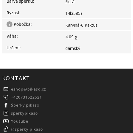
Barva šperku
:
žlutá
Ryzost
:
14k(585)
?
Pobočka
:
Karviná-6 Kaktus
Váha
:
4,09 g
Určení
:
dámský
KONTAKT
eshop
@
pikaso.cz
+420731522521
Šperky pikaso
sperkypikaso
Youtube
@sperky.pikaso