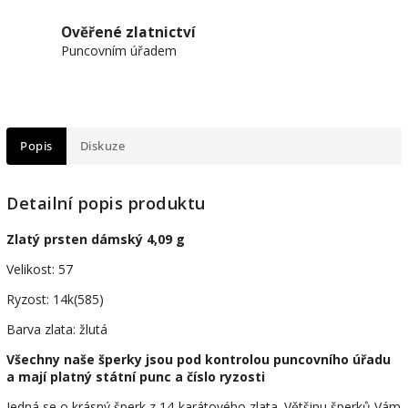
Ověřené zlatnictví
Puncovním úřadem
Popis
Diskuze
Detailní popis produktu
Zlatý prsten dámský 4,09 g
Velikost: 57
Ryzost: 14k(585)
Barva zlata: žlutá
Všechny naše šperky jsou pod kontrolou puncovního úřadu
a mají platný státní punc a číslo ryzosti
Jedná se o krásný šperk z 14-karátového zlata. Většinu šperků Vám