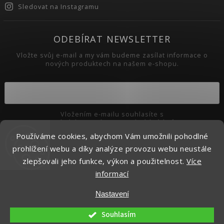
Sledovat na Instagramu
ODEBÍRAT NEWSLETTER
Vložte svůj e-mail a my vám budeme zasílat informace o
nových produktech na našem e-shopu.
Vložením e-mailu souhlasíte s
podmínkami ochrany osobních údajů
Používáme cookies, abychom Vám umožnili pohodlné
Přihlásit se
prohlížení webu a díky analýze provozu webu neustále
zlepšovali jeho funkce, výkon a použitelnost.
Více
informací
Copyright 2026
Pikaso.cz
. Všechna práva vyhrazena.
Nastavení
Upravit nastavení cookies
Vytvořil
Shoptet
| Design
Shoptak.cz.
Souhlasím