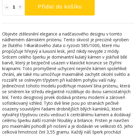
Přidat do košíku
Objevte ztělesnění elegance a nadčasového designu v tomto
nádherném dámském prstenu. Tento skvost je precizně vyroben
ze žlutého 14karátového zlata o ryzosti 585/1000, které mu
propůjčuje hřejivý a luxusní lesk, jenž nikdy nevyjde z módy.
Srdcem celého šperku je dominantní kulatý kámen v jiskřivě bílé
barvě, který je bezpečně usazen v klasické korunce se čtyřmi
krapnami. Toto promyšlené uchycení nejenže kámen spolehlivě
chrání, ale také mu umožňuje maximálně zachytit okolní světlo a
rozzářit se oslnivým třpytem při každém pohybu vaší ruky.
Jedinečnost tohoto modelu podtrhuje masivní šína prstenu, která
se směrem ke středu elegantně rozděluje do dvou samostatných
linií. Tento designový prvek dodává prstenu moderní a zároveň
sofistikovaný vzhled. Tyto dvě linie jsou po stranách pečlivě
osazeny souvislými řadami drobnějších bílých kamínků, které
vytvářejí třpytivou cestu vedoucí k centrálnímu kameni a dodávají
celému šperku další rozměr hloubky a brilance. Prsten je navržen
pro maximální pohodlí při nošení a je dodáván ve velikosti 65. Jeho
celková hmotnost činí 3,55 gramu. Každý náš šperk prochází