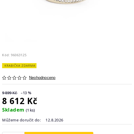
Kód:
96063125
KRABIČKA ZDARMA
Neohodnoceno
9 899 Kč
–13 %
8 612 Kč
Skladem
(1 ks)
Můžeme doručit do:
12.8.2026