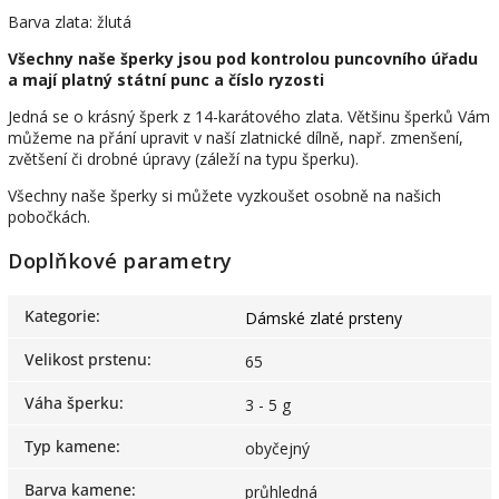
Barva zlata: žlutá
Všechny naše šperky jsou pod kontrolou puncovního úřadu
a mají platný státní punc a číslo ryzosti
Jedná se o krásný šperk z 14-karátového zlata. Většinu šperků Vám
můžeme na přání upravit v naší zlatnické dílně, např. zmenšení,
zvětšení či drobné úpravy (záleží na typu šperku).
Všechny naše šperky si můžete vyzkoušet osobně na našich
pobočkách.
Doplňkové parametry
Kategorie
:
Dámské zlaté prsteny
Velikost prstenu
:
65
Váha šperku
:
3 - 5 g
Typ kamene
:
obyčejný
Barva kamene
:
průhledná