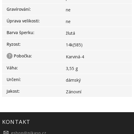
Gravírování
:
ne
Úprava velikosti
:
ne
Barva šperku
:
žlutá
Ryzost
:
14k(585)
?
Pobočka
:
Karviná-4
Váha
:
3,55 g
Určení
:
dámský
Jakost
:
Zánovní
KONTAKT
eshop
@
pikaso.cz