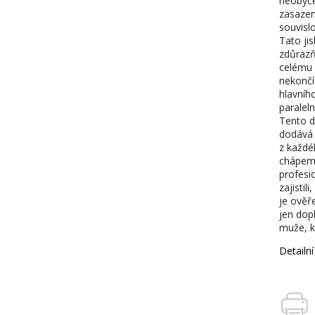
neobyče
zasazen
souvislo
Tato jis
zdůrazň
celému 
nekončí
hlavníh
paralel
Tento d
dodává 
z každé
chápeme
profesio
zajistil
je ověř
jen dop
muže, kt
Detailn