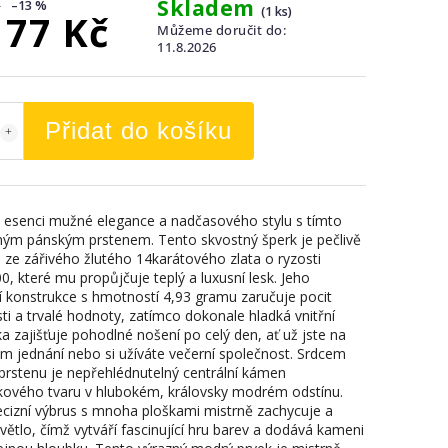
Skladem
–13 %
(1 ks)
177 Kč
Můžeme doručit do:
11.8.2026
Přidat do košíku
 esenci mužné elegance a nadčasového stylu s tímto
ným pánským prstenem. Tento skvostný šperk je pečlivě
 ze zářivého žlutého 14karátového zlata o ryzosti
0, které mu propůjčuje teplý a luxusní lesk. Jeho
í konstrukce s hmotností 4,93 gramu zaručuje pocit
ti a trvalé hodnoty, zatímco dokonale hladká vnitřní
a zajišťuje pohodlné nošení po celý den, ať už jste na
ém jednání nebo si užíváte večerní společnost. Srdcem
prstenu je nepřehlédnutelný centrální kámen
kového tvaru v hlubokém, královsky modrém odstínu.
ecizní výbrus s mnoha ploškami mistrně zachycuje a
větlo, čímž vytváří fascinující hru barev a dodává kameni