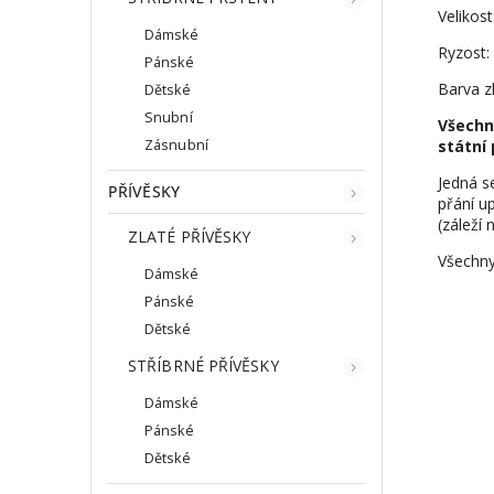
Velikost
Dámské
Ryzost:
Pánské
Barva zl
Dětské
Snubní
Všechn
Zásnubní
státní 
Jedná s
PŘÍVĚSKY
přání up
(záleží 
ZLATÉ PŘÍVĚSKY
Všechny
Dámské
Pánské
Dětské
STŘÍBRNÉ PŘÍVĚSKY
Dámské
Pánské
Dětské