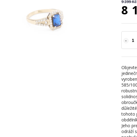
9 399 Kč
8 
Objevte
jedineč
vyroben
585/100
robustn
solidnos
obroučk
důležit
tohoto 
obdélní
Jeho pr
odráží s