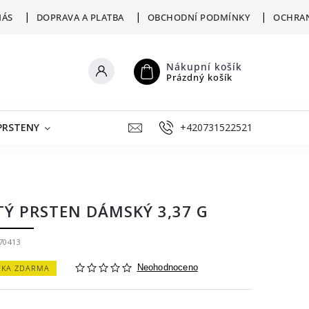
NÁS
DOPRAVA A PLATBA
OBCHODNÍ PODMÍNKY
OCHRAN
Nákupní košík
Prázdný košík
PRSTENY
ŠPERKY K RYTÍ
+420731522521
VÝKUP
ZLATNICKÁ D
TÝ PRSTEN DÁMSKÝ 3,37 G
70413
ČKA ZDARMA
Neohodnoceno