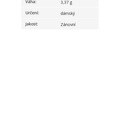
Váha
:
3,37 g
Určení
:
dámský
Jakost
:
Zánovní