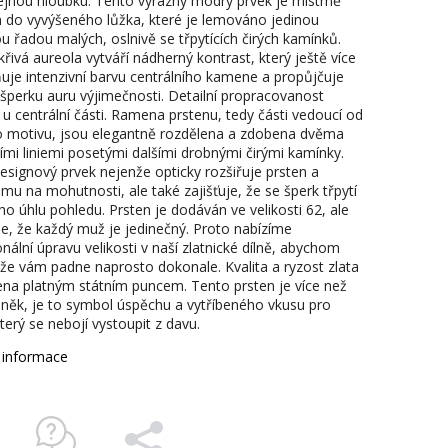
jnou hloubku. Tento výrazný modrý prvek je mistrně
 do vyvýšeného lůžka, které je lemováno jedinou
u řadou malých, oslnivě se třpytících čirých kamínků.
křivá aureola vytváří nádherný kontrast, který ještě více
uje intenzivní barvu centrálního kamene a propůjčuje
šperku auru výjimečnosti. Detailní propracovanost
 u centrální části. Ramena prstenu, tedy části vedoucí od
o motivu, jsou elegantně rozdělena a zdobena dvěma
ními liniemi posetými dalšími drobnými čirými kamínky.
esignový prvek nejenže opticky rozšiřuje prsten a
mu na mohutnosti, ale také zajišťuje, že se šperk třpytí
ho úhlu pohledu. Prsten je dodáván ve velikosti 62, ale
, že každý muž je jedinečný. Proto nabízíme
nální úpravu velikosti v naší zlatnické dílně, abychom
i, že vám padne naprosto dokonale. Kvalita a ryzost zlata
ena platným státním puncem. Tento prsten je více než
lněk, je to symbol úspěchu a vytříbeného vkusu pro
erý se nebojí vystoupit z davu.
í informace