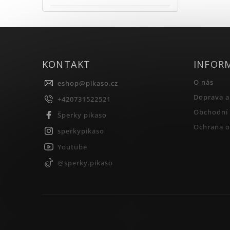
KONTAKT
INFOR
O nás
eshop
@
pikaso.cz
Doprava a
+420731522521
Obchodní
Šperky pikaso
Ochrana o
sperkypikaso
Youtube
@sperky.pikaso