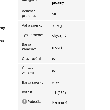
prsteny
Velikost
58
prstenu
:
Váha šperku
:
3 - 5 g
tný
Typ kamene
:
obyčejný
 na
Barva
modrá
kamene
:
Gravírování
:
ne
Úprava
ne
velikosti
:
Barva šperku
:
žlutá
Ryzost
:
14k(585)
?
Pobočka
:
Karviná-4