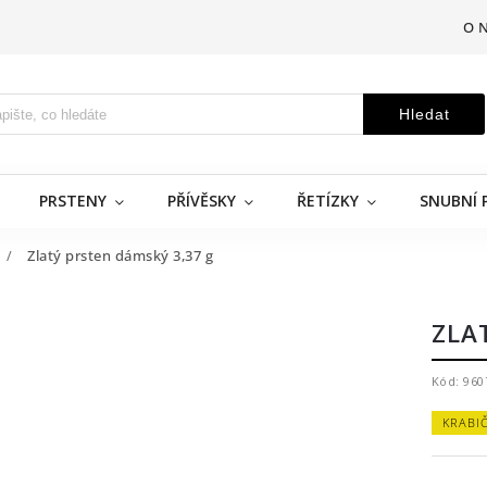
O 
Hledat
PRSTENY
PŘÍVĚSKY
ŘETÍZKY
SNUBNÍ 
/
Zlatý prsten dámský 3,37 g
ZLA
Kód:
960
KRABI