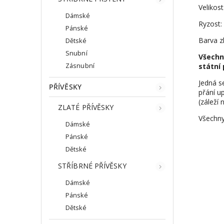
Velikost
Dámské
Ryzost:
Pánské
Barva zl
Dětské
Snubní
Všechn
Zásnubní
státní 
Jedná s
PŘÍVĚSKY
přání up
(záleží 
ZLATÉ PŘÍVĚSKY
Všechny
Dámské
Pánské
Dětské
STŘÍBRNÉ PŘÍVĚSKY
Dámské
Pánské
Dětské