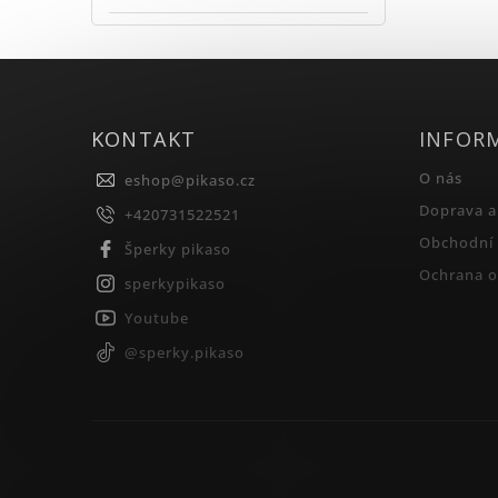
KONTAKT
INFOR
O nás
eshop
@
pikaso.cz
Doprava a
+420731522521
Obchodní
Šperky pikaso
Ochrana o
sperkypikaso
Youtube
@sperky.pikaso