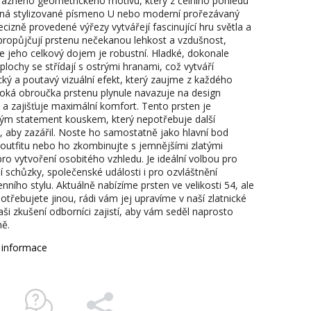
ýrazného geometrického motivu, který z čelního pohledu
ná stylizované písmeno U nebo moderní prořezávaný
ecizně provedené výřezy vytvářejí fascinující hru světla a
 propůjčují prstenu nečekanou lehkost a vzdušnost,
e jeho celkový dojem je robustní. Hladké, dokonale
plochy se střídají s ostrými hranami, což vytváří
ký a poutavý vizuální efekt, který zaujme z každého
iroká obroučka prstenu plynule navazuje na design
 a zajišťuje maximální komfort. Tento prsten je
ým statement kouskem, který nepotřebuje další
, aby zazářil. Noste ho samostatně jako hlavní bod
outfitu nebo ho zkombinujte s jemnějšími zlatými
pro vytvoření osobitého vzhledu. Je ideální volbou pro
í schůzky, společenské události i pro ozvláštnění
ního stylu. Aktuálně nabízíme prsten ve velikosti 54, ale
otřebujete jinou, rádi vám jej upravíme v naší zlatnické
aši zkušení odborníci zajistí, aby vám seděl naprosto
ně.
í informace