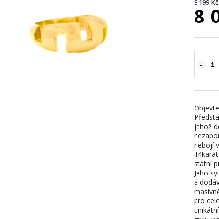
9 199 Kč
8 
Objevte
Předsta
jehož d
nezapom
nebojí v
14karát
státní p
Jeho sy
a dodáv
masivně
pro cel
unikátn