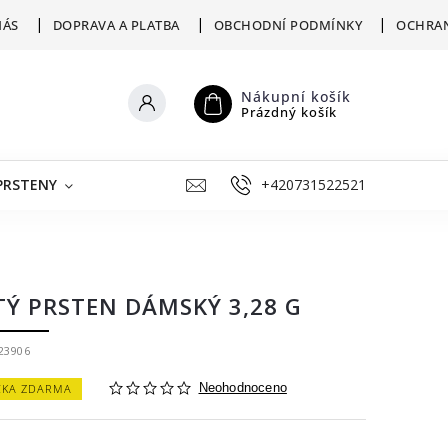
NÁS
DOPRAVA A PLATBA
OBCHODNÍ PODMÍNKY
OCHRAN
Nákupní košík
Prázdný košík
PRSTENY
ŠPERKY K RYTÍ
+420731522521
VÝKUP
ZLATNICKÁ D
TÝ PRSTEN DÁMSKÝ 3,28 G
23906
ČKA ZDARMA
Neohodnoceno