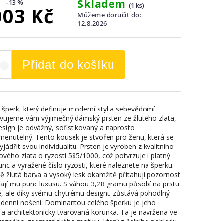
Skladem
–13 %
(1 ks)
003 Kč
Můžeme doručit do:
12.8.2026
Přidat do košíku
 šperk, který definuje moderní styl a sebevědomí.
vujeme vám výjimečný dámský prsten ze žlutého zlata,
esign je odvážný, sofistikovaný a naprosto
enutelný. Tento kousek je stvořen pro ženu, která se
yjádřit svou individualitu. Prsten je vyroben z kvalitního
ového zlata o ryzosti 585/1000, což potvrzuje i platný
unc a vyražené číslo ryzosti, které naleznete na šperku.
tě žlutá barva a vysoký lesk okamžitě přitahují pozornost
ají mu punc luxusu. S váhou 3,28 gramu působí na prstu
, ale díky svému chytrému designu zůstává pohodlný
odenní nošení. Dominantou celého šperku je jeho
í a architektonicky tvarovaná korunka. Ta je navržena ve