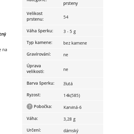
prsteny
Velikost
54
prstenu
:
Váha šperku
:
3 - 5 g
tný
Typ kamene
:
bez kamene
e na
Gravírování
:
ne
Úprava
ne
velikosti
:
Barva šperku
:
žlutá
Ryzost
:
14k(585)
?
Pobočka
:
Karviná-6
Váha
:
3,28 g
Určení
:
dámský