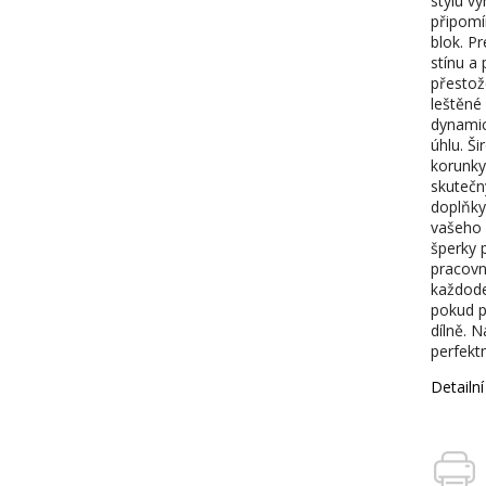
stylu v
připomí
blok. Pr
stínu a
přestož
leštěné 
dynamic
úhlu. Š
korunky
skutečn
doplňky
vašeho 
šperky 
pracovn
každoden
pokud p
dílně. N
perfekt
Detailn