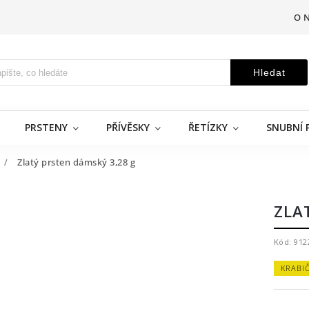
O 
Hledat
PRSTENY
PŘÍVĚSKY
ŘETÍZKY
SNUBNÍ 
/
Zlatý prsten dámský 3,28 g
ZLA
Kód:
912
KRABI