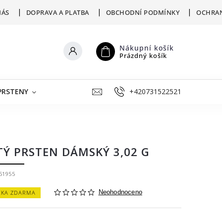
NÁS
DOPRAVA A PLATBA
OBCHODNÍ PODMÍNKY
OCHRAN
Nákupní košík
Prázdný košík
PRSTENY
ŠPERKY K RYTÍ
+420731522521
VÝKUP
ZLATNICKÁ D
TÝ PRSTEN DÁMSKÝ 3,02 G
51955
ČKA ZDARMA
Neohodnoceno