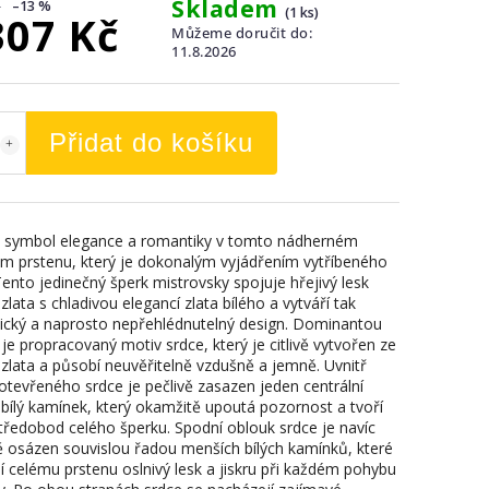
Skladem
–13 %
(1 ks)
307 Kč
Můžeme doručit do:
11.8.2026
Přidat do košíku
 symbol elegance a romantiky v tomto nádherném
 prstenu, který je dokonalým vyjádřením vytříbeného
Tento jedinečný šperk mistrovsky spojuje hřejivý lesk
zlata s chladivou elegancí zlata bílého a vytváří tak
cký a naprosto nepřehlédnutelný design. Dominantou
je propracovaný motiv srdce, který je citlivě vytvořen ze
 zlata a působí neuvěřitelně vzdušně a jemně. Uvnitř
otevřeného srdce je pečlivě zasazen jeden centrální
ý bílý kamínek, který okamžitě upoutá pozornost a tvoří
středobod celého šperku. Spodní oblouk srdce je navíc
ě osázen souvislou řadou menších bílých kamínků, které
í celému prstenu oslnivý lesk a jiskru při každém pohybu