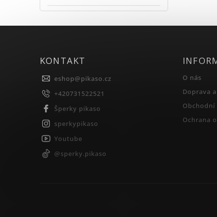
KONTAKT
INFOR
O nás
eshop
@
pikaso.cz
Doprava a
+420731522521
Obchodní
Šperky pikaso
Ochrana o
sperkypikaso
Youtube
@sperky.pikaso