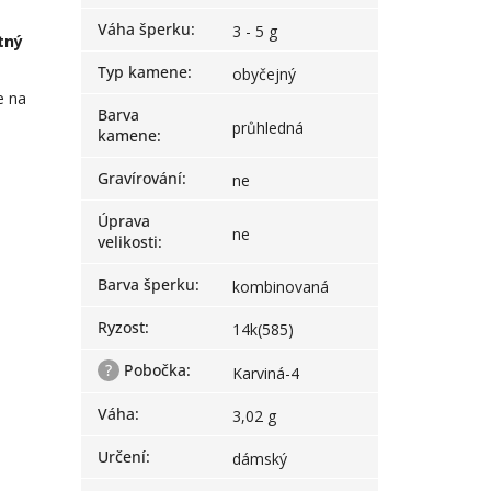
Váha šperku
:
3 - 5 g
tný
Typ kamene
:
obyčejný
e na
Barva
průhledná
kamene
:
Gravírování
:
ne
Úprava
ne
velikosti
:
Barva šperku
:
kombinovaná
Ryzost
:
14k(585)
?
Pobočka
:
Karviná-4
Váha
:
3,02 g
Určení
:
dámský