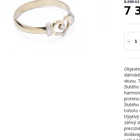
8 399 Kč
7 
Objevte
dámském
vkusu. 
žlutého 
harmoni
prstenu 
žlutého
tohoto 
třpytiv
zářivý 
precizn
dodávaj