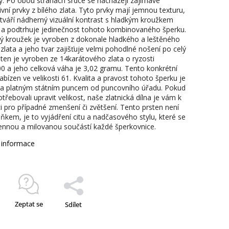
ky. Po obou stranách srdce se nacházejí zajímavé
vní prvky z bílého zlata. Tyto prvky mají jemnou texturu,
ytváří nádherný vizuální kontrast s hladkým kroužkem
 a podtrhuje jedinečnost tohoto kombinovaného šperku.
 kroužek je vyroben z dokonale hladkého a leštěného
zlata a jeho tvar zajišťuje velmi pohodlné nošení po celý
sten je vyroben ze 14karátového zlata o ryzosti
0 a jeho celková váha je 3,02 gramu. Tento konkrétní
abízen ve velikosti 61. Kvalita a pravost tohoto šperku je
a platným státním puncem od puncovního úřadu. Pokud
třebovali upravit velikost, naše zlatnická dílna je vám k
ci pro případné zmenšení či zvětšení. Tento prsten není
lňkem, je to vyjádření citu a nadčasového stylu, které se
ennou a milovanou součástí každé šperkovnice.
í informace
Zeptat se
Sdílet