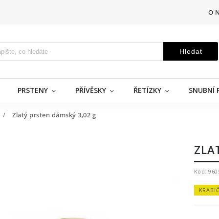
O 
Hledat
PRSTENY
PŘÍVĚSKY
ŘETÍZKY
SNUBNÍ 
/
Zlatý prsten dámský 3,02 g
ZLA
Kód:
960
KRABI