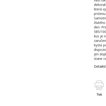
vaší ru
dekorati
která v
prstenu
Samotný
žlutého 
den. Pr
585/100
kus je n
zaručen
byste po
dispozi
jen dop
stane c
Detailn
Tisk