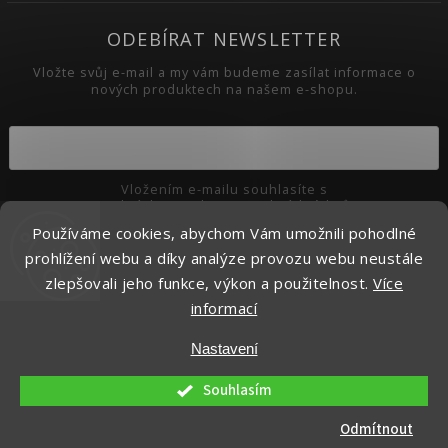
ODEBÍRAT NEWSLETTER
Vložte svůj e-mail a my vám budeme zasílat informace o
nových produktech na našem e-shopu.
Vložením e-mailu souhlasíte s
podmínkami ochrany osobních údajů
Používáme cookies, abychom Vám umožnili pohodlné
Přihlásit se
prohlížení webu a díky analýze provozu webu neustále
zlepšovali jeho funkce, výkon a použitelnost.
Více
informací
Copyright 2026
Pikaso.cz
. Všechna práva vyhrazena.
Nastavení
Upravit nastavení cookies
Vytvořil
Shoptet
| Design
Shoptak.cz.
Souhlasím
Odmítnout