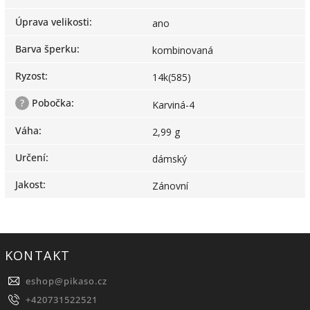
Úprava velikosti
:
ano
Barva šperku
:
kombinovaná
Ryzost
:
14k(585)
?
Pobočka
:
Karviná-4
Váha
:
2,99 g
Určení
:
dámský
Jakost
:
Zánovní
KONTAKT
eshop
@
pikaso.cz
+420731522521