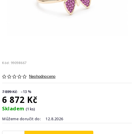
Kód:
99098667
Neohodnoceno
7 899 Kč
–13 %
6 872 Kč
Skladem
(1 ks)
Můžeme doručit do:
12.8.2026