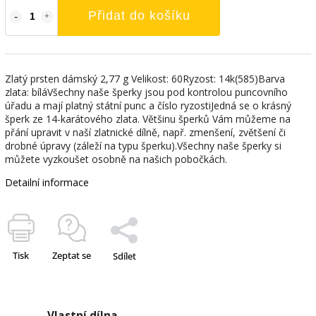
Přidat do košíku
Zlatý prsten dámský 2,77 g Velikost: 60Ryzost: 14k(585)Barva
zlata: bíláVšechny naše šperky jsou pod kontrolou puncovního
úřadu a mají platný státní punc a číslo ryzostiJedná se o krásný
šperk ze 14-karátového zlata. Většinu šperků Vám můžeme na
přání upravit v naší zlatnické dílně, např. zmenšení, zvětšení či
drobné úpravy (záleží na typu šperku).Všechny naše šperky si
můžete vyzkoušet osobně na našich pobočkách.
Detailní informace
Tisk
Zeptat se
Sdílet
Vlastní dílna