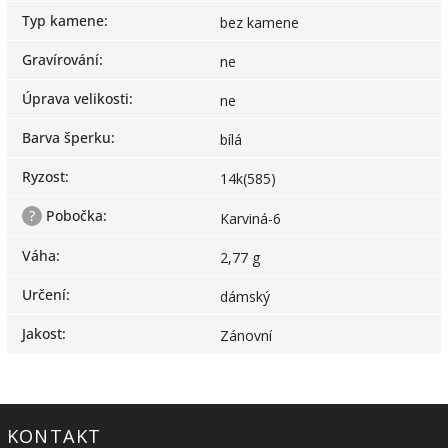
Typ kamene
:
bez kamene
Gravírování
:
ne
Úprava velikosti
:
ne
Barva šperku
:
bílá
Ryzost
:
14k(585)
?
Pobočka
:
Karviná-6
Váha
:
2,77 g
Určení
:
dámský
Jakost
:
Zánovní
KONTAKT