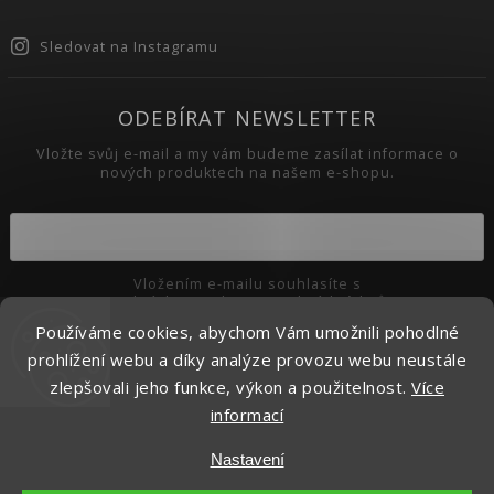
Sledovat na Instagramu
ODEBÍRAT NEWSLETTER
Vložte svůj e-mail a my vám budeme zasílat informace o
nových produktech na našem e-shopu.
Vložením e-mailu souhlasíte s
podmínkami ochrany osobních údajů
Používáme cookies, abychom Vám umožnili pohodlné
Přihlásit se
prohlížení webu a díky analýze provozu webu neustále
zlepšovali jeho funkce, výkon a použitelnost.
Více
informací
Copyright 2026
Pikaso.cz
. Všechna práva vyhrazena.
Nastavení
Upravit nastavení cookies