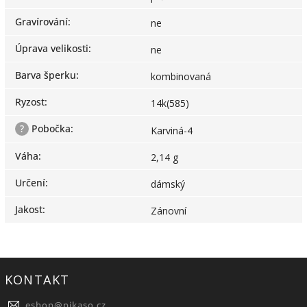
Gravírování
:
ne
Úprava velikosti
:
ne
Barva šperku
:
kombinovaná
Ryzost
:
14k(585)
?
Pobočka
:
Karviná-4
Váha
:
2,14 g
Určení
:
dámský
Jakost
:
Zánovní
KONTAKT
eshop
@
pikaso.cz