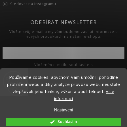
Sledovat na Instagramu
ODEBÍRAT NEWSLETTER
Vložte svůj e-mail a my vám budeme zasílat informace o
nových produktech na našem e-shopu.
Vložením e-mailu souhlasíte s
podmínkami ochrany osobních údajů
Používáme cookies, abychom Vám umožnili pohodlné
Přihlásit se
prohlížení webu a díky analýze provozu webu neustále
zlepšovali jeho funkce, výkon a použitelnost.
Více
informací
Copyright 2026
Pikaso.cz
. Všechna práva vyhrazena.
Nastavení
Upravit nastavení cookies
Vytvořil
Shoptet
| Design
Shoptak.cz.
Souhlasím