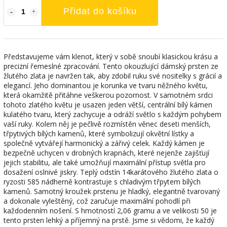
Přidat do košíku
Představujeme vám klenot, který v sobě snoubí klasickou krásu a
precizní řemeslné zpracování. Tento okouzlující dámský prsten ze
žlutého zlata je navržen tak, aby zdobil ruku své nositelky s grácií a
elegancí. Jeho dominantou je korunka ve tvaru něžného květu,
která okamžitě přitáhne veškerou pozornost. V samotném srdci
tohoto zlatého květu je usazen jeden větší, centrální bílý kámen
kulatého tvaru, který zachycuje a odráží světlo s každým pohybem
vaší ruky. Kolem něj je pečlivě rozmístěn věnec deseti menších,
třpytivých bílých kamenů, které symbolizují okvětní lístky a
společně vytvářejí harmonický a zářivý celek. Každý kámen je
bezpečně uchycen v drobných krapnách, které nejenže zajišťují
jejich stabilitu, ale také umožňují maximální přístup světla pro
dosažení oslnivé jiskry. Teplý odstín 14karátového žlutého zlata o
ryzosti 585 nádherně kontrastuje s chladivým třpytem bílých
kamenů. Samotný kroužek prstenu je hladký, elegantně tvarovaný
a dokonale vyleštěný, což zaručuje maximální pohodlí při
každodenním nošení. S hmotností 2,06 gramu a ve velikosti 50 je
tento prsten lehký a příjemný na prstě. Jsme si vědomi, že každý