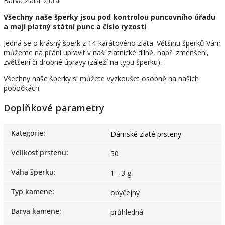
Barva zlata: žlutá
Všechny naše šperky jsou pod kontrolou puncovního úřadu
a mají platný státní punc a číslo ryzosti
Jedná se o krásný šperk z 14-karátového zlata. Většinu šperků Vám
můžeme na přání upravit v naší zlatnické dílně, např. zmenšení,
zvětšení či drobné úpravy (záleží na typu šperku).
Všechny naše šperky si můžete vyzkoušet osobně na našich
pobočkách.
Doplňkové parametry
Kategorie
:
Dámské zlaté prsteny
Velikost prstenu
:
50
Váha šperku
:
1 - 3 g
Typ kamene
:
obyčejný
Barva kamene
:
průhledná