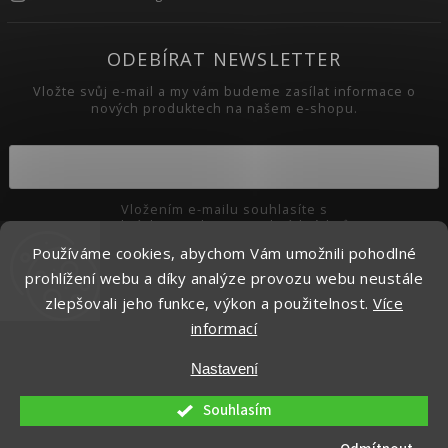
ODEBÍRAT NEWSLETTER
Vložte svůj e-mail a my vám budeme zasílat informace o
nových produktech na našem e-shopu.
Vložením e-mailu souhlasíte s
podmínkami ochrany osobních údajů
Používáme cookies, abychom Vám umožnili pohodlné
Přihlásit se
prohlížení webu a díky analýze provozu webu neustále
zlepšovali jeho funkce, výkon a použitelnost.
Více
informací
Copyright 2026
Pikaso.cz
. Všechna práva vyhrazena.
Nastavení
Upravit nastavení cookies
Vytvořil
Shoptet
| Design
Shoptak.cz.
Souhlasím