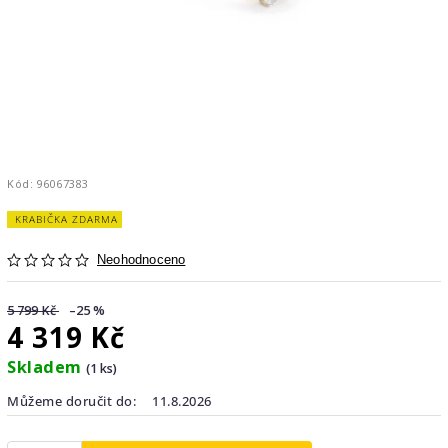
Kód:
96067383
KRABIČKA ZDARMA
Neohodnoceno
5 799 Kč
–25 %
4 319 Kč
Skladem
(1 ks)
Můžeme doručit do:
11.8.2026