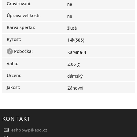
Gravírování
:
ne
Úprava velikosti
:
ne
Barva šperku
:
žlutá
Ryzost
:
14k(585)
?
Pobočka
:
Karviná-4
Váha
:
2,06 g
Určení
:
dámský
Jakost
:
Zánovní
KONTAKT
eshop
@
pikaso.cz