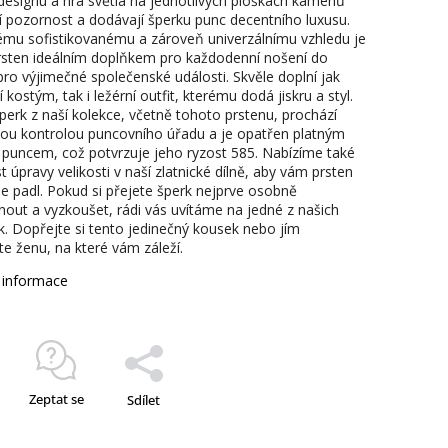
 designu a hra světla na jednotlivých ploškách kamenů
jí pozornost a dodávají šperku punc decentního luxusu.
ému sofistikovanému a zároveň univerzálnímu vzhledu je
rsten ideálním doplňkem pro každodenní nošení do
pro výjimečné společenské události. Skvěle doplní jak
 kostým, tak i ležérní outfit, kterému dodá jiskru a styl.
perk z naší kolekce, včetně tohoto prstenu, prochází
ou kontrolou puncovního úřadu a je opatřen platným
 puncem, což potvrzuje jeho ryzost 585. Nabízíme také
úpravy velikosti v naší zlatnické dílně, aby vám prsten
e padl. Pokud si přejete šperk nejprve osobně
nout a vyzkoušet, rádi vás uvítáme na jedné z našich
. Dopřejte si tento jedinečný kousek nebo jím
te ženu, na které vám záleží.
í informace
Zeptat se
Sdílet