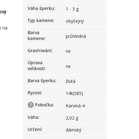
Váha šperku
:
1 - 3 g
tný
Typ kamene
:
obyčejný
e na
Barva
průhledná
kamene
:
Gravírování
:
ne
Úprava
ne
velikosti
:
Barva šperku
:
žlutá
Ryzost
:
14k(585)
?
Pobočka
:
Karviná-4
Váha
:
2,02 g
Určení
:
dámský