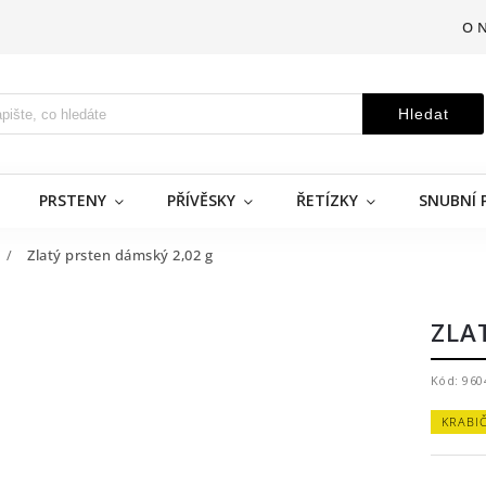
O 
Hledat
PRSTENY
PŘÍVĚSKY
ŘETÍZKY
SNUBNÍ 
/
Zlatý prsten dámský 2,02 g
ZLA
Kód:
960
KRABI