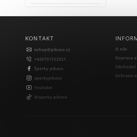
KONTAKT
INFOR
O nás
eshop
@
pikaso.cz
Doprava a
+420731522521
Obchodní
Šperky pikaso
Ochrana o
sperkypikaso
Youtube
@sperky.pikaso