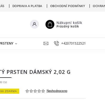
NÁS
DOPRAVA A PLATBA
OBCHODNÍ PODMÍNKY
OCHRAN
Nákupní košík
Prázdný košík
PRSTENY
ŠPERKY K RYTÍ
+420731522521
VÝKUP
ZLATNICKÁ D
TÝ PRSTEN DÁMSKÝ 2,02 G
49150
ČKA ZDARMA
Neohodnoceno