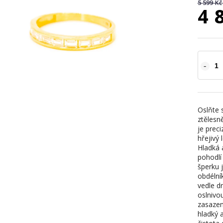
5 599 Kč
4 
Oslňte 
ztělesn
je prec
hřejivý
Hladká 
pohodlí
šperku 
obdélní
vedle d
oslnivou
zasazen
hladký 