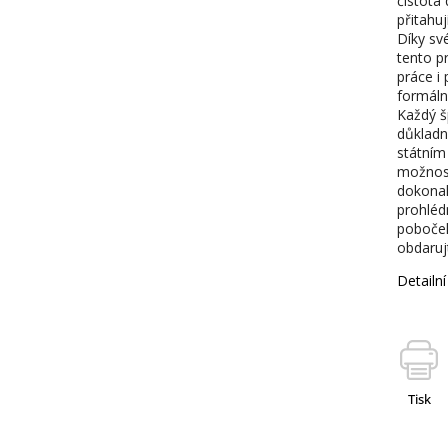
čistota
přitahu
Díky sv
tento p
práce i 
formální
Každý š
důkladn
státním
možnost 
dokonal
prohléd
poboček
obdaruj
Detailn
Tisk