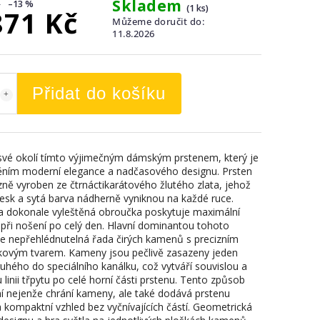
Skladem
–13 %
(1 ks)
871 Kč
Můžeme doručit do:
11.8.2026
Přidat do košíku
své okolí tímto výjimečným dámským prstenem, který je
ěním moderní elegance a nadčasového designu. Prsten
izně vyroben ze čtrnáctikarátového žlutého zlata, jehož
 lesk a sytá barva nádherně vyniknou na každé ruce.
a dokonale vyleštěná obroučka poskytuje maximální
 při nošení po celý den. Hlavní dominantou tohoto
je nepřehlédnutelná řada čirých kamenů s precizním
kovým tvarem. Kameny jsou pečlivě zasazeny jeden
ruhého do speciálního kanálku, což vytváří souvislou a
 linii třpytu po celé horní části prstenu. Tento způsob
í nejenže chrání kameny, ale také dodává prstenu
a kompaktní vzhled bez vyčnívajících částí. Geometrická