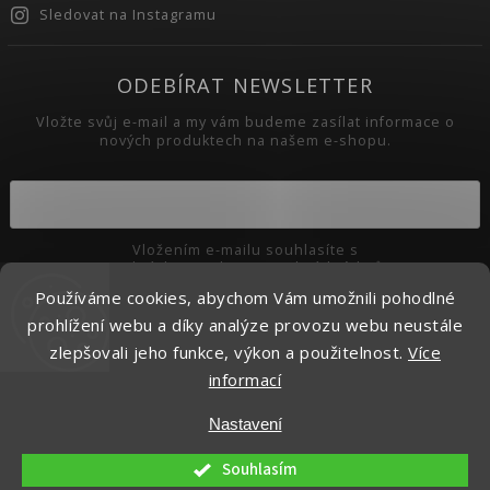
Sledovat na Instagramu
ODEBÍRAT NEWSLETTER
Vložte svůj e-mail a my vám budeme zasílat informace o
nových produktech na našem e-shopu.
Vložením e-mailu souhlasíte s
podmínkami ochrany osobních údajů
Používáme cookies, abychom Vám umožnili pohodlné
Přihlásit se
prohlížení webu a díky analýze provozu webu neustále
zlepšovali jeho funkce, výkon a použitelnost.
Více
informací
Copyright 2026
Pikaso.cz
. Všechna práva vyhrazena.
Nastavení
Upravit nastavení cookies
Vytvořil
Shoptet
| Design
Shoptak.cz.
Souhlasím