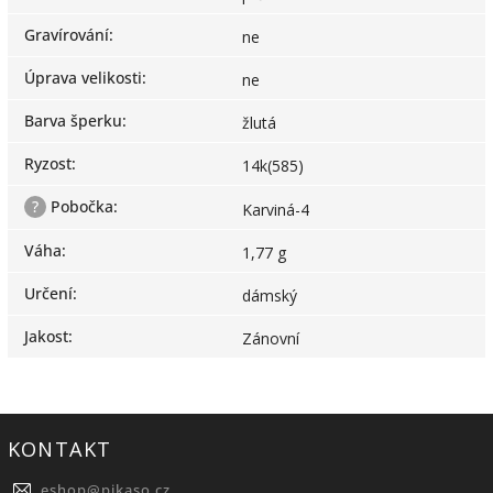
Gravírování
:
ne
Úprava velikosti
:
ne
Barva šperku
:
žlutá
Ryzost
:
14k(585)
?
Pobočka
:
Karviná-4
Váha
:
1,77 g
Určení
:
dámský
Jakost
:
Zánovní
KONTAKT
eshop
@
pikaso.cz