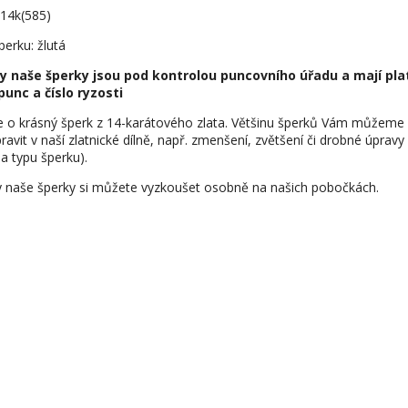
 14k(585)
perku: žlutá
y naše šperky jsou pod kontrolou puncovního úřadu a mají pla
punc a číslo ryzosti
e o krásný šperk z 14-karátového zlata. Většinu šperků Vám můžeme
ravit v naší zlatnické dílně, např. zmenšení, zvětšení či drobné úpravy
na typu šperku).
 naše šperky si můžete vyzkoušet osobně na našich pobočkách.