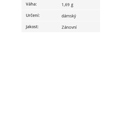
Váha
:
1,69 g
Určení
:
dámský
Jakost
:
Zánovní