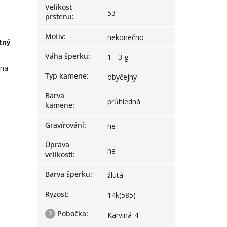
Velikost
53
prstenu
:
Motiv
:
nekonečno
tný
Váha šperku
:
1 - 3 g
 na
Typ kamene
:
obyčejný
Barva
průhledná
kamene
:
Gravírování
:
ne
Úprava
ne
velikosti
:
Barva šperku
:
žlutá
Ryzost
:
14k(585)
?
Pobočka
:
Karviná-4