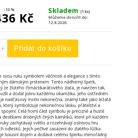
Skladem
–13 %
(1 ks)
436 Kč
Můžeme doručit do:
12.8.2026
Přidat do košíku
 svou ruku symbolem věčnosti a elegance s tímto
ným dámským prstenem. Tento nádherný šperk,
ý ze žlutého čtrnáctikarátového zlata, je navržen tak,
uzlil a dodal jiskru každému okamžiku. Jeho ústředním
je nadčasový motiv nekonečna, známý také jako ležatá
, který symbolizuje nekonečnou lásku, přátelství a
 spojení. Celá horní část symbolu je precizně a hustě
 desítkami drobných čirých kamínků, které při každém
ruky zachytávají světlo a rozehrávají oslnivou hru
ch odlesků. Jejich pečlivé zasazení do zlatého lůžka
je luxusní dojem a dodává celému šperku mimořádný