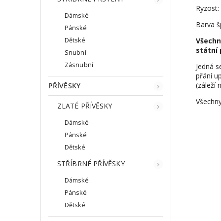
Ryzost:
Dámské
Barva š
Pánské
Dětské
Všechn
státní 
Snubní
Zásnubní
Jedná s
přání up
(záleží 
PŘÍVĚSKY
Všechny
ZLATÉ PŘÍVĚSKY
Dámské
Pánské
Dětské
STŘÍBRNÉ PŘÍVĚSKY
Dámské
Pánské
Dětské