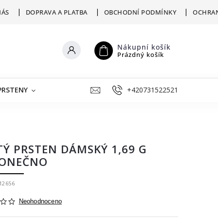
NÁS
DOPRAVA A PLATBA
OBCHODNÍ PODMÍNKY
OCHRAN
Nákupní košík
Prázdný košík
PRSTENY
ŠPERKY K RYTÍ
+420731522521
VÝKUP
ZLATNICKÁ D
TÝ PRSTEN DÁMSKÝ 1,69 G
ONEČNO
12656
Neohodnoceno