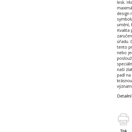
lesk. H
maximál
design 
symbolu
umění, 
Kvalita 
zaručen
úřadu. 
tento p
nebo je
poslouž
speciál
naší zla
padl na
krásnou
význam
Detailn
Tisk