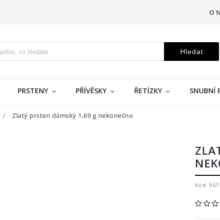
O 
Hledat
PRSTENY
PŘÍVĚSKY
ŘETÍZKY
SNUBNÍ 
/
Zlatý prsten dámský 1,69 g nekonečno
ZLA
NEK
Kód:
961