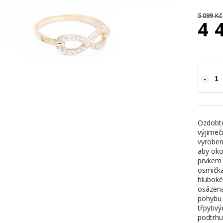
5 099 Kč
4 
Ozdobte
výjimeč
vyroben
aby oko
prvkem 
osmička
hluboké
osázena
pohybu 
třpytivý
podtrhu