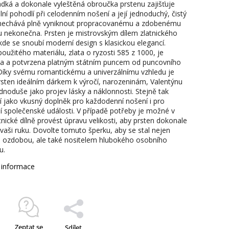
ladká a dokonale vyleštěná obroučka prstenu zajišťuje
ní pohodlí při celodenním nošení a její jednoduchý, čistý
nechává plně vyniknout propracovanému a zdobenému
 nekonečna. Prsten je mistrovským dílem zlatnického
kde se snoubí moderní design s klasickou elegancí.
použitého materiálu, zlata o ryzosti 585 z 1000, je
a a potvrzena platným státním puncem od puncovního
Díky svému romantickému a univerzálnímu vzhledu je
rsten ideálním dárkem k výročí, narozeninám, Valentýnu
dnoduše jako projev lásky a náklonnosti. Stejně tak
í jako vkusný doplněk pro každodenní nošení i pro
ní společenské události. V případě potřeby je možné v
tnické dílně provést úpravu velikosti, aby prsten dokonale
 vaši ruku. Dovolte tomuto šperku, aby se stal nejen
 ozdobou, ale také nositelem hlubokého osobního
u.
í informace
Zeptat se
Sdílet