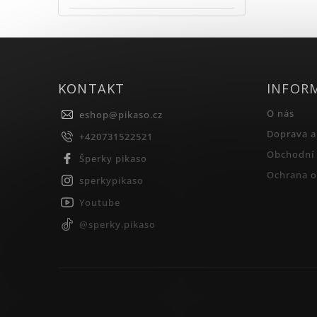
KONTAKT
INFOR
O nás
eshop
@
pikaso.cz
Doprava a
+420731522521
Obchodní
Šperky pikaso
Ochrana o
sperkypikaso
Youtube
@sperky.pikaso