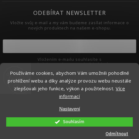
ODEBÍRAT NEWSLETTER
Vložte svůj e-mail a my vám budeme zasílat informace o
nových produktech na našem e-shopu.
Vložením e-mailu souhlasíte s
podmínkami ochrany osobních údajů
Používáme cookies, abychom Vám umožnili pohodlné
Přihlásit se
prohlížení webu a díky analýze provozu webu neustále
zlepšovali jeho funkce, výkon a použitelnost.
Více
informací
Copyright 2026
Pikaso.cz
. Všechna práva vyhrazena.
Nastavení
Upravit nastavení cookies
Vytvořil
Shoptet
| Design
Shoptak.cz.
Souhlasím
Odmítnout