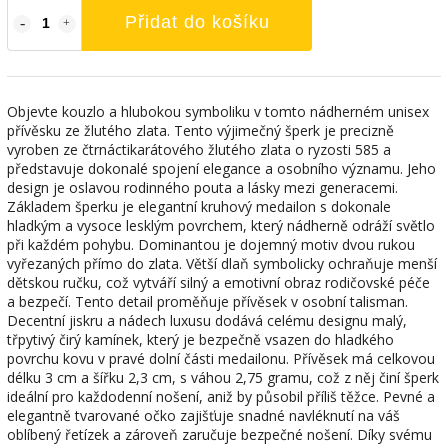
Přidat do košíku
Objevte kouzlo a hlubokou symboliku v tomto nádherném unisex
přívěsku ze žlutého zlata. Tento výjimečný šperk je precizně
vyroben ze čtrnáctikarátového žlutého zlata o ryzosti 585 a
představuje dokonalé spojení elegance a osobního významu. Jeho
design je oslavou rodinného pouta a lásky mezi generacemi.
Základem šperku je elegantní kruhový medailon s dokonale
hladkým a vysoce lesklým povrchem, který nádherně odráží světlo
při každém pohybu. Dominantou je dojemný motiv dvou rukou
vyřezaných přímo do zlata. Větší dlaň symbolicky ochraňuje menší
dětskou ručku, což vytváří silný a emotivní obraz rodičovské péče
a bezpečí. Tento detail proměňuje přívěsek v osobní talisman.
Decentní jiskru a nádech luxusu dodává celému designu malý,
třpytivý čirý kamínek, který je bezpečně vsazen do hladkého
povrchu kovu v pravé dolní části medailonu. Přívěsek má celkovou
délku 3 cm a šířku 2,3 cm, s váhou 2,75 gramu, což z něj činí šperk
ideální pro každodenní nošení, aniž by působil příliš těžce. Pevné a
elegantně tvarované očko zajišťuje snadné navléknutí na váš
oblíbený řetízek a zároveň zaručuje bezpečné nošení. Díky svému