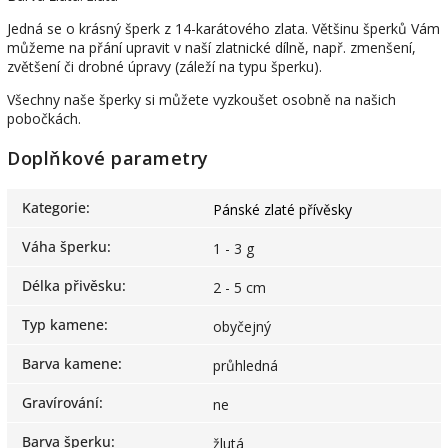
Jedná se o krásný šperk z 14-karátového zlata. Většinu šperků Vám
můžeme na přání upravit v naší zlatnické dílně, např. zmenšení,
zvětšení či drobné úpravy (záleží na typu šperku).
Všechny naše šperky si můžete vyzkoušet osobně na našich
pobočkách.
Doplňkové parametry
Kategorie
:
Pánské zlaté přívěsky
Váha šperku
:
1 - 3 g
Délka přivěsku
:
2 - 5 cm
Typ kamene
:
obyčejný
Barva kamene
:
průhledná
Gravírování
:
ne
Barva šperku
:
žlutá