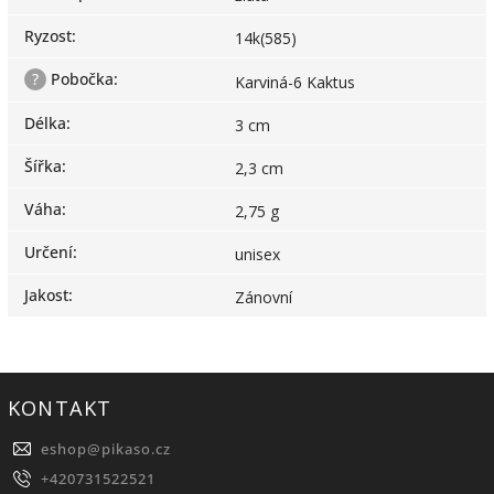
Ryzost
:
14k(585)
?
Pobočka
:
Karviná-6 Kaktus
Délka
:
3 cm
Šířka
:
2,3 cm
Váha
:
2,75 g
Určení
:
unisex
Jakost
:
Zánovní
KONTAKT
eshop
@
pikaso.cz
+420731522521