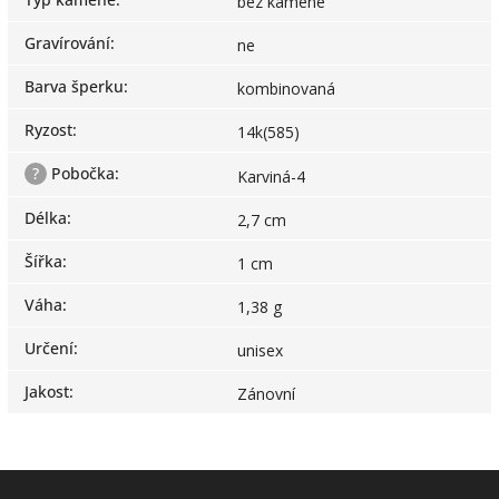
bez kamene
Gravírování
:
ne
Barva šperku
:
kombinovaná
Ryzost
:
14k(585)
?
Pobočka
:
Karviná-4
Délka
:
2,7 cm
Šířka
:
1 cm
Váha
:
1,38 g
Určení
:
unisex
Jakost
:
Zánovní