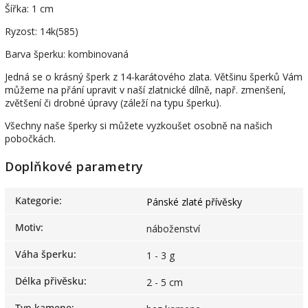
Šířka: 1 cm
Ryzost: 14k(585)
Barva šperku: kombinovaná
Jedná se o krásný šperk z 14-karátového zlata. Většinu šperků Vám
můžeme na přání upravit v naší zlatnické dílně, např. zmenšení,
zvětšení či drobné úpravy (záleží na typu šperku).
Všechny naše šperky si můžete vyzkoušet osobně na našich
pobočkách.
Doplňkové parametry
Kategorie
:
Pánské zlaté přívěsky
Motiv
:
náboženství
Váha šperku
:
1 - 3 g
Délka přivěsku
:
2 - 5 cm
Typ kamene
: