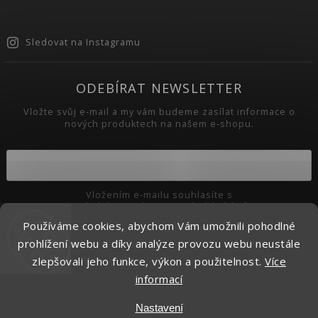
Sledovat na Instagramu
ODEBÍRAT NEWSLETTER
Vložte svůj e-mail a my vám budeme zasílat informace o
nových produktech na našem e-shopu.
Vložením e-mailu souhlasíte s
podmínkami ochrany osobních údajů
Používáme cookies, abychom Vám umožnili pohodlné
Přihlásit se
prohlížení webu a díky analýze provozu webu neustále
zlepšovali jeho funkce, výkon a použitelnost.
Více
informací
Copyright 2026
Pikaso.cz
. Všechna práva vyhrazena.
Nastavení
Upravit nastavení cookies