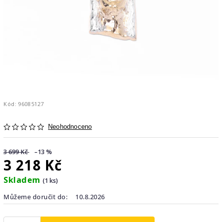
Kód:
96085127
Neohodnoceno
3 699 Kč
–13 %
3 218 Kč
Skladem
(1 ks)
Můžeme doručit do:
10.8.2026