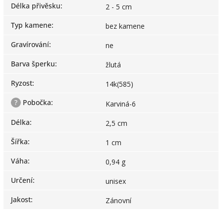
Délka přivěsku
:
2 - 5 cm
Typ kamene
:
bez kamene
Gravírování
:
ne
Barva šperku
:
žlutá
Ryzost
:
14k(585)
?
Pobočka
:
Karviná-6
Délka
:
2,5 cm
Šířka
:
1 cm
Váha
:
0,94 g
Určení
:
unisex
Jakost
:
Zánovní