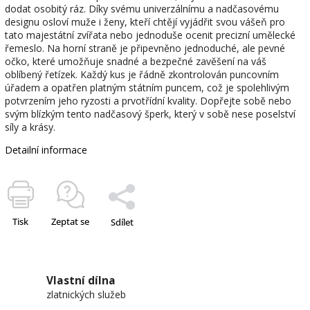
dodat osobitý ráz. Díky svému univerzálnímu a nadčasovému
designu osloví muže i ženy, kteří chtějí vyjádřit svou vášeň pro
tato majestátní zvířata nebo jednoduše ocenit precizní umělecké
řemeslo. Na horní straně je připevněno jednoduché, ale pevné
očko, které umožňuje snadné a bezpečné zavěšení na váš
oblíbený řetízek. Každý kus je řádně zkontrolován puncovním
úřadem a opatřen platným státním puncem, což je spolehlivým
potvrzením jeho ryzosti a prvotřídní kvality. Dopřejte sobě nebo
svým blízkým tento nadčasový šperk, který v sobě nese poselství
síly a krásy.
Detailní informace
Tisk
Zeptat se
Sdílet
Vlastní dílna
zlatnických služeb