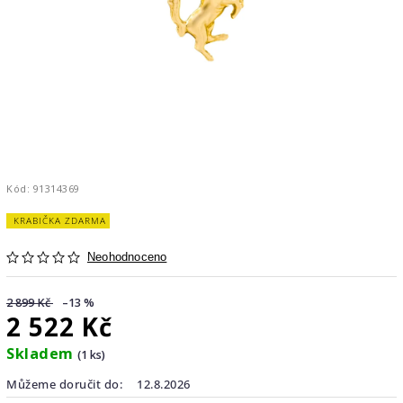
Kód:
91314369
KRABIČKA ZDARMA
Neohodnoceno
2 899 Kč
–13 %
2 522 Kč
Skladem
(1 ks)
Můžeme doručit do:
12.8.2026