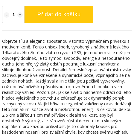
Přidat do košíku
Objevte sílu a eleganci spoutanou v tomto výjimečném přívěsku s
motivem koně. Tento unisex šperk, vyrobený z nádherně lesklého
14karátového žlutého zlata o ryzosti 585, je mnohem více než jen
obyčejný doplněk, je to symbol svobody, energie a nespoutaného
ducha. Jeho hřejivý zlatý odstín podtrhuje luxusní charakter a
slibuje dlouhou životnost. Detailní řemeslné zpracování mistrovsky
zachycuje koně ve vznešené a dynamické póze, vzpínajícího se na
zadních nohách. Každý sval a linie těla jsou pečlivě vytvarovány,
což dodává přívěsku působivou trojrozměrnou hloubku a velmi
realistický vzhled. Pozorujte, jak se světlo nádherně odráží od jeho
hladce vyleštěného povrchu a zdůrazňuje tak dynamický pohyb
zachycený v kovu. Vlající hříva a elegantně zakřivený ocas dodávají
této miniaturní sošce život a nezkrotnou energii. S celkovou délkou
2,5 cm a šířkou 1 cm má přívěsek ideální velikost, aby byl
dostatečně výrazný, ale zároveň zůstal decentním a vkusným
doplňkem pro každou příležitost. Je to dokonalý kousek pro
každodenní nošení i pro zvláštní chvíle, kdy chcete svému vzhledu