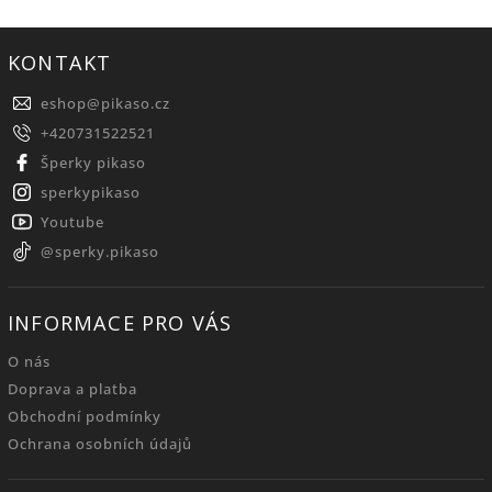
KONTAKT
eshop
@
pikaso.cz
+420731522521
Šperky pikaso
sperkypikaso
Youtube
@sperky.pikaso
INFORMACE PRO VÁS
O nás
Doprava a platba
Obchodní podmínky
Ochrana osobních údajů