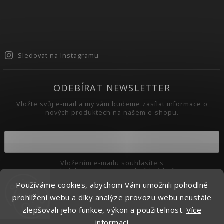
Sledovat na Instagramu
ODEBÍRAT NEWSLETTER
Vložte svůj e-mail a my vám budeme zasílat informace o
nových produktech na našem e-shopu.
Vložením e-mailu souhlasíte s
podmínkami ochrany osobních údajů
Používáme cookies, abychom Vám umožnili pohodlné
Přihlásit se
prohlížení webu a díky analýze provozu webu neustále
zlepšovali jeho funkce, výkon a použitelnost.
Více
informací