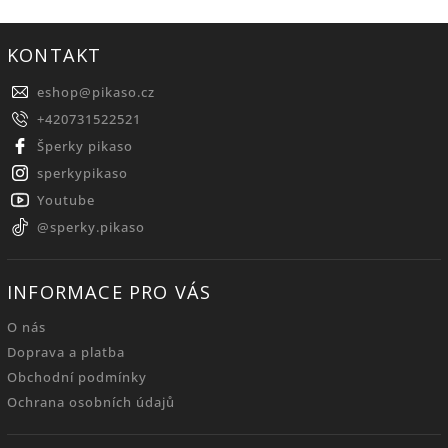
KONTAKT
eshop
@
pikaso.cz
+420731522521
Šperky pikaso
sperkypikaso
Youtube
@sperky.pikaso
INFORMACE PRO VÁS
O nás
Doprava a platba
Obchodní podmínky
Ochrana osobních údajů