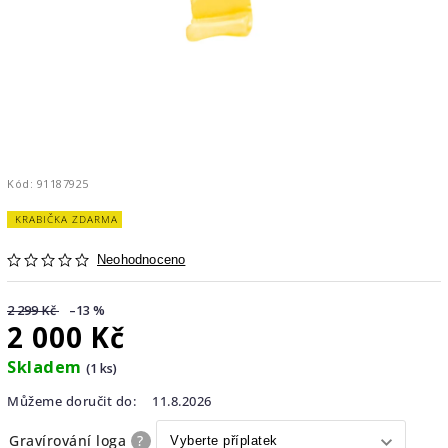
Kód:
91187925
KRABIČKA ZDARMA
Neohodnoceno
2 299 Kč
–13 %
2 000 Kč
Skladem
(1 ks)
Můžeme doručit do:
11.8.2026
Gravírování loga
?