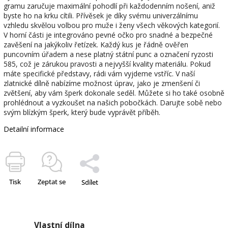
gramu zaručuje maximální pohodlí při každodenním nošení, aniž
byste ho na krku cítili. Přívěsek je díky svému univerzálnímu
vzhledu skvělou volbou pro muže i ženy všech věkových kategorií.
V horní části je integrováno pevné očko pro snadné a bezpečné
zavěšení na jakýkoliv řetízek. Každý kus je řádně ověřen
puncovním úřadem a nese platný státní punc a označení ryzosti
585, což je zárukou pravosti a nejvyšší kvality materiálu. Pokud
máte specifické představy, rádi vám vyjdeme vstříc. V naší
zlatnické dílně nabízíme možnost úprav, jako je zmenšení či
zvětšení, aby vám šperk dokonale seděl. Můžete si ho také osobně
prohlédnout a vyzkoušet na našich pobočkách. Darujte sobě nebo
svým blízkým šperk, který bude vyprávět příběh.
Detailní informace
Tisk
Zeptat se
Sdílet
Vlastní dílna