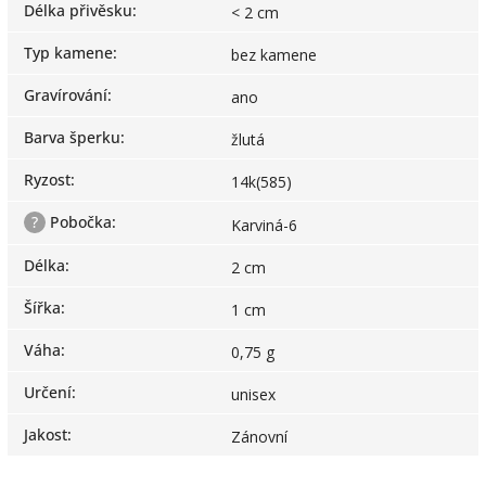
Délka přivěsku
:
< 2 cm
Typ kamene
:
bez kamene
Gravírování
:
ano
Barva šperku
:
žlutá
Ryzost
:
14k(585)
?
Pobočka
:
Karviná-6
Délka
:
2 cm
Šířka
:
1 cm
Váha
:
0,75 g
Určení
:
unisex
Jakost
:
Zánovní