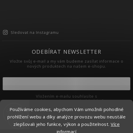
Sledovat na Instagramu
ODEBÍRAT NEWSLETTER
Vložte svůj e-mail a my vám budeme zasílat informace o
nových produktech na našem e-shopu.
Vložením e-mailu souhlasíte s
podmínkami ochrany osobních údajů
Používáme cookies, abychom Vám umožnili pohodlné
Přihlásit se
prohlížení webu a díky analýze provozu webu neustále
zlepšovali jeho funkce, výkon a použitelnost.
Více
informací