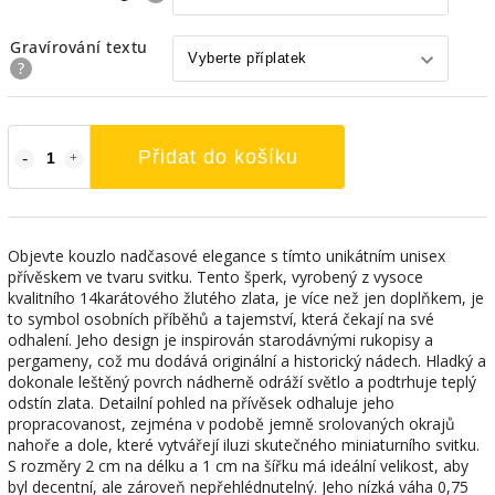
Gravírování textu
?
Přidat do košíku
Objevte kouzlo nadčasové elegance s tímto unikátním unisex
přívěskem ve tvaru svitku. Tento šperk, vyrobený z vysoce
kvalitního 14karátového žlutého zlata, je více než jen doplňkem, je
to symbol osobních příběhů a tajemství, která čekají na své
odhalení. Jeho design je inspirován starodávnými rukopisy a
pergameny, což mu dodává originální a historický nádech. Hladký a
dokonale leštěný povrch nádherně odráží světlo a podtrhuje teplý
odstín zlata. Detailní pohled na přívěsek odhaluje jeho
propracovanost, zejména v podobě jemně srolovaných okrajů
nahoře a dole, které vytvářejí iluzi skutečného miniaturního svitku.
S rozměry 2 cm na délku a 1 cm na šířku má ideální velikost, aby
byl decentní, ale zároveň nepřehlédnutelný. Jeho nízká váha 0,75