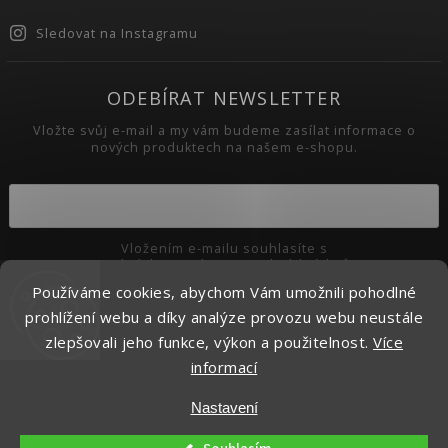
Sledovat na Instagramu
ODEBÍRAT NEWSLETTER
Vložte svůj e-mail a my vám budeme zasílat informace o
nových produktech na našem e-shopu.
Vložením e-mailu souhlasíte s
podmínkami ochrany osobních údajů
Používáme cookies, abychom Vám umožnili pohodlné
Přihlásit se
prohlížení webu a díky analýze provozu webu neustále
zlepšovali jeho funkce, výkon a použitelnost.
Více
informací
Copyright 2026
Pikaso.cz
. Všechna práva vyhrazena.
Nastavení
Upravit nastavení cookies
Vytvořil
Shoptet
| Design
Shoptak.cz.