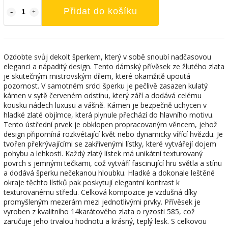
Přidat do košíku
Ozdobte svůj dekolt šperkem, který v sobě snoubí nadčasovou
eleganci a nápaditý design. Tento dámský přívěsek ze žlutého zlata
je skutečným mistrovským dílem, které okamžitě upoutá
pozornost. V samotném srdci šperku je pečlivě zasazen kulatý
kámen v sytě červeném odstínu, který září a dodává celému
kousku nádech luxusu a vášně. Kámen je bezpečně uchycen v
hladké zlaté objímce, která plynule přechází do hlavního motivu.
Tento ústřední prvek je obklopen propracovaným věncem, jehož
design připomíná rozkvétající květ nebo dynamicky vířící hvězdu. Je
tvořen překrývajícími se zakřivenými lístky, které vytvářejí dojem
pohybu a lehkosti. Každý zlatý lístek má unikátní texturovaný
povrch s jemnými tečkami, což vytváří fascinující hru světla a stínu
a dodává šperku nečekanou hloubku. Hladké a dokonale leštěné
okraje těchto lístků pak poskytují elegantní kontrast k
texturovanému středu. Celková kompozice je vzdušná díky
promyšleným mezerám mezi jednotlivými prvky. Přívěsek je
vyroben z kvalitního 14karátového zlata o ryzosti 585, což
zaručuje jeho trvalou hodnotu a krásný, teplý lesk. S celkovou