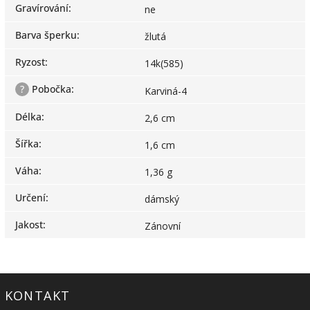
Gravírování
:
ne
Barva šperku
:
žlutá
Ryzost
:
14k(585)
?
Pobočka
:
Karviná-4
Délka
:
2,6 cm
Šířka
:
1,6 cm
Váha
:
1,36 g
Určení
:
dámský
Jakost
:
Zánovní
KONTAKT