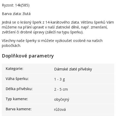
Ryzost: 14k(585)
Barva zlata: žlutá
Jedná se o krásný šperk z 14-karátového zlata. Většinu šperků Vám
můžeme na přání upravit v naší zlatnické dílně, např. zmenšení,
zvětšení či drobné úpravy (záleží na typu šperku).
Všechny naše šperky si můžete vyzkoušet osobně na našich
pobočkách.
Doplňkové parametry
Kategorie
:
Dámské zlaté přívěsky
Váha šperku
:
1 - 3 g
Délka přivěsku
:
2 - 5 cm
Typ kamene
:
obyčejný
Barva kamene
:
růžová