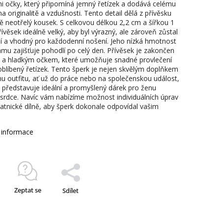
i očky, který připomíná jemný řetízek a dodává celému
a originalitě a vzdušnosti. Tento detail dělá z přívěsku
ě neotřelý kousek. S celkovou délkou 2,2 cm a šířkou 1
ívěsek ideálně velký, aby byl výrazný, ale zároveň zůstal
í a vhodný pro každodenní nošení. Jeho nízká hmotnost
amu zajišťuje pohodlí po celý den. Přívěsek je zakončen
a hladkým očkem, které umožňuje snadné provlečení
oblíbený řetízek. Tento šperk je nejen skvělým doplňkem
u outfitu, ať už do práce nebo na společenskou událost,
é představuje ideální a promyšlený dárek pro ženu
srdce. Navíc vám nabízíme možnost individuálních úprav
zlatnické dílně, aby šperk dokonale odpovídal vašim
í informace
Zeptat se
Sdílet