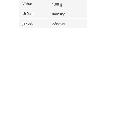
Váha
:
1,08 g
Určení
:
dámský
Jakost
:
Zánovní