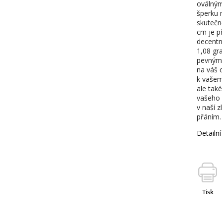
oválným
šperku n
skutečn
cm je př
decentn
1,08 gr
pevným 
na váš 
k vašem
ale tak
vašeho 
v naší 
přáním.
Detailn
Tisk