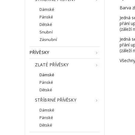
Barva zl
Dámské
Pánské
Jedná s
přání up
Dětské
(záleží 
Snubní
Jedná s
Zásnubní
přání up
(záleží 
PŘÍVĚSKY
Všechny
ZLATÉ PŘÍVĚSKY
Dámské
Pánské
Dětské
STŘÍBRNÉ PŘÍVĚSKY
Dámské
Pánské
Dětské