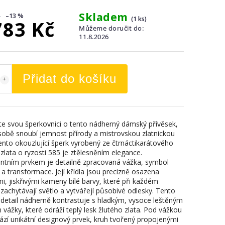
Skladem
–13 %
(1 ks)
783 Kč
Můžeme doručit do:
11.8.2026
Přidat do košíku
e svou šperkovnici o tento nádherný dámský přívěsek,
 sobě snoubí jemnost přírody a mistrovskou zlatnickou
Tento okouzlující šperk vyrobený ze čtrnáctikarátového
zlata o ryzosti 585 je ztělesněním elegance.
tním prvkem je detailně zpracovaná vážka, symbol
 a transformace. Její křídla jsou precizně osazena
i, jiskřivými kameny bílé barvy, které při každém
zachytávají světlo a vytvářejí působivé odlesky. Tento
ý detail nádherně kontrastuje s hladkým, vysoce leštěným
 vážky, které odráží teplý lesk žlutého zlata. Pod vážkou
ází unikátní designový prvek, kruh tvořený propojenými