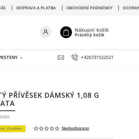
NÁS
DOPRAVA A PLATBA
OBCHODNÍ PODMÍNKY
OCHRAN
Nákupní košík
Prázdný košík
PRSTENY
ŠPERKY K RYTÍ
+420731522521
VÝKUP
ZLATNICKÁ D
TÝ PŘÍVĚSEK DÁMSKÝ 1,08 G
ŘATA
50989
ČKA ZDARMA
Neohodnoceno