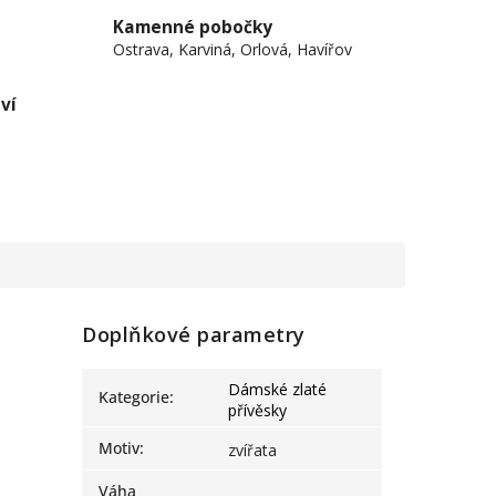
Kamenné pobočky
Ostrava, Karviná, Orlová, Havířov
ví
Doplňkové parametry
Dámské zlaté
Kategorie
:
přívěsky
Motiv
:
zvířata
Váha