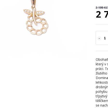
3 199 Kč
2 
Obohaťt
který v
práci. 
žlutého 
Dominan
lehkosti
drobným
pohybu 
třpytiv
tělíčkem
se nach