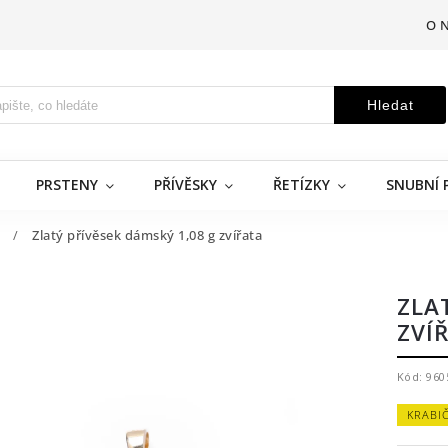
O 
Hledat
PRSTENY
PŘÍVĚSKY
ŘETÍZKY
SNUBNÍ 
/
Zlatý přívěsek dámský 1,08 g zvířata
ZLA
ZVÍ
Kód:
960
KRABI