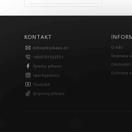
KONTAKT
INFOR
O nás
eshop
@
pikaso.cz
Doprava a
+420731522521
Obchodní
Šperky pikaso
Ochrana o
sperkypikaso
Youtube
@sperky.pikaso