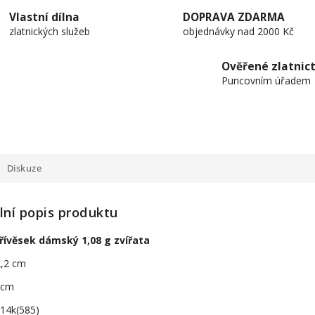
Vlastní dílna
DOPRAVA ZDARMA
zlatnických služeb
objednávky nad 2000 Kč
Ověřené zlatnict
Puncovním úřadem
Diskuze
lní popis produktu
přívěsek dámský 1,08 g zvířata
2,2 cm
1 cm
 14k(585)