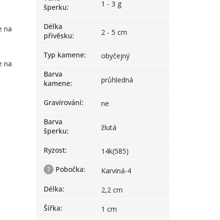
1 - 3 g
šperku
:
Délka
e na
2 - 5 cm
přivěsku
:
Typ kamene
:
obyčejný
e na
Barva
průhledná
kamene
:
Gravírování
:
ne
Barva
žlutá
šperku
:
Ryzost
:
14k(585)
?
Pobočka
:
Karviná-4
Délka
:
2,2 cm
Šířka
:
1 cm