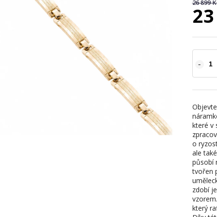
26 899 K
23
Objevte
náramke
které v
zpracov
o ryzos
ale tak
působí 
tvořen 
uměleck
zdobí j
vzorem. 
který ra