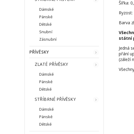
Šířka: 
Dámské
Ryzost:
Pánské
Barva zl
Dětské
Snubní
Všechn
státní 
Zásnubní
Jedná s
PŘÍVĚSKY
přání up
(záleží 
ZLATÉ PŘÍVĚSKY
Všechny
Dámské
Pánské
Dětské
STŘÍBRNÉ PŘÍVĚSKY
Dámské
Pánské
Dětské