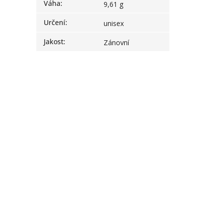
Váha
:
9,61 g
Určení
:
unisex
Jakost
:
Zánovní