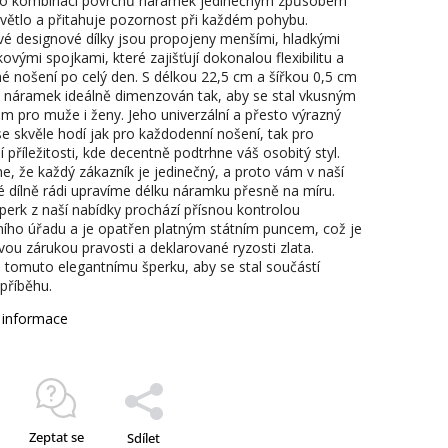
to kombinaci povrchů náramek jedinečným způsobem
světlo a přitahuje pozornost při každém pohybu.
ivé designové dílky jsou propojeny menšími, hladkými
ovými spojkami, které zajišťují dokonalou flexibilitu a
é nošení po celý den. S délkou 22,5 cm a šířkou 0,5 cm
o náramek ideálně dimenzován tak, aby se stal vkusným
m pro muže i ženy. Jeho univerzální a přesto výrazný
se skvěle hodí jak pro každodenní nošení, tak pro
í příležitosti, kde decentně podtrhne váš osobitý styl.
, že každý zákazník je jedinečný, a proto vám v naší
ké dílně rádi upravíme délku náramku přesně na míru.
perk z naší nabídky prochází přísnou kontrolou
ího úřadu a je opatřen platným státním puncem, což je
vou zárukou pravosti a deklarované ryzosti zlata.
 tomuto elegantnímu šperku, aby se stal součástí
příběhu.
í informace
Zeptat se
Sdílet