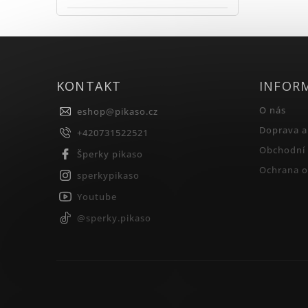
KONTAKT
INFOR
O nás
eshop
@
pikaso.cz
Doprava a
+420731522521
Obchodní
Šperky pikaso
Ochrana o
sperkypikaso
Youtube
@sperky.pikaso