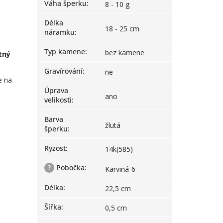
Váha šperku
:
8 - 10 g
Délka
18 - 25 cm
náramku
:
Typ kamene
:
bez kamene
tný
Gravírování
:
ne
e na
Úprava
ano
velikosti
:
Barva
žlutá
šperku
:
Ryzost
:
14k(585)
?
Pobočka
:
Karviná-6
Délka
:
22,5 cm
Šířka
:
0,5 cm