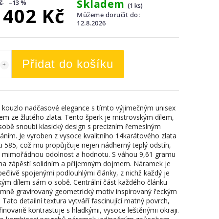
Skladem
č
–13 %
(1 ks)
 402 Kč
Můžeme doručit do:
12.8.2026
Přidat do košíku
 kouzlo nadčasové elegance s tímto výjimečným unisex
m ze žlutého zlata. Tento šperk je mistrovským dílem,
 sobě snoubí klasický design s precizním řemeslným
áním. Je vyroben z vysoce kvalitního 14karátového zlata
ti 585, což mu propůjčuje nejen nádherný teplý odstín,
é mimořádnou odolnost a hodnotu. S váhou 9,61 gramu
na zápěstí solidním a příjemným dojmem. Náramek je
pečlivě spojenými podlouhlými články, z nichž každý je
ým dílem sám o sobě. Centrální část každého článku
emně gravírovaný geometrický motiv inspirovaný řeckým
Tato detailní textura vytváří fascinující matný povrch,
finovaně kontrastuje s hladkými, vysoce leštěnými okraji.