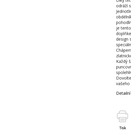
Díky té
odráží 
Jednotl
obdélník
pohodln
je tent
doplňke
design 
speciáln
Chápeme
zlatnic
Každý š
puncovn
spolehli
Dovolte
vašeho 
Detailn
Tisk