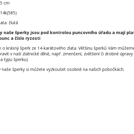
0,5 cm
 14k(585)
ata: žlutá
y naše šperky jsou pod kontrolou puncovního úřadu a mají pla
punc a číslo ryzosti
e o krásný šperk ze 14-karátového zlata. Většinu šperků Vám můžem
ravit v naší zlatnické dílně, např. zmenšení, zvětšení či drobné úpravy
na typu šperku).
 naše šperky si můžete vyzkoušet osobně na našich pobočkách.