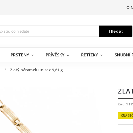
O 
Hledat
PRSTENY
PŘÍVĚSKY
ŘETÍZKY
SNUBNÍ 
é
/
Zlatý náramek unisex 9,61 g
ZLA
Kód:
911
KRABI