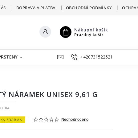
NÁS
DOPRAVA A PLATBA
OBCHODNÍ PODMÍNKY
OCHRAN
Nákupní košík
Prázdný košík
PRSTENY
ŠPERKY K RYTÍ
+420731522521
VÝKUP
ZLATNICKÁ D
TÝ NÁRAMEK UNISEX 9,61 G
97504
ČKA ZDARMA
Neohodnoceno