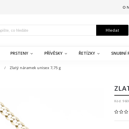
O 
Hledat
PRSTENY
PŘÍVĚSKY
ŘETÍZKY
SNUBNÍ 
é
/
Zlatý náramek unisex 7,75 g
ZLA
Kód:
960