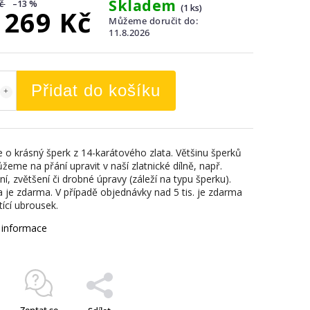
Skladem
č
–13 %
(1 ks)
 269 Kč
Můžeme doručit do:
11.8.2026
Přidat do košíku
e o krásný šperk z 14-karátového zlata. Většinu šperků
eme na přání upravit v naší zlatnické dílně, např.
, zvětšení či drobné úpravy (záleží na typu šperku).
a je zdarma. V případě objednávky nad 5 tis. je zdarma
tící ubrousek.
í informace