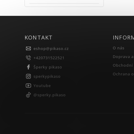
KONTAKT
INFOR
O nás
eshop
@
pikaso.cz
Doprava a
+420731522521
Obchodní
Šperky pikaso
Ochrana o
sperkypikaso
Youtube
@sperky.pikaso