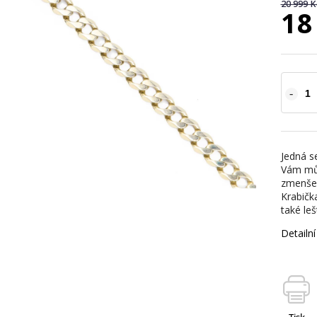
20 999 K
18
Jedná s
Vám můž
zmenšení
Krabičk
také leš
Detailn