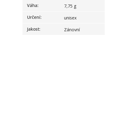
Váha
:
7,75 g
Určení
:
unisex
Jakost
:
Zánovní