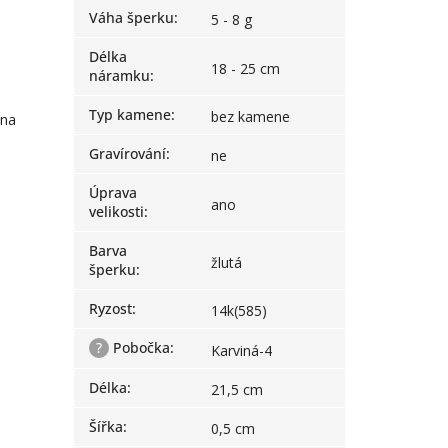
Váha šperku
:
5 - 8 g
Délka
18 - 25 cm
náramku
:
Typ kamene
:
bez kamene
 na
Gravírování
:
ne
Úprava
ano
velikosti
:
Barva
žlutá
šperku
:
Ryzost
:
14k(585)
?
Pobočka
:
Karviná-4
Délka
:
21,5 cm
Šířka
:
0,5 cm