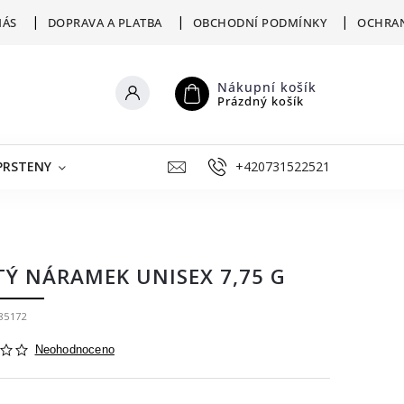
NÁS
DOPRAVA A PLATBA
OBCHODNÍ PODMÍNKY
OCHRAN
Nákupní košík
Prázdný košík
PRSTENY
ŠPERKY K RYTÍ
+420731522521
VÝKUP
ZLATNICKÁ D
TÝ NÁRAMEK UNISEX 7,75 G
85172
Neohodnoceno