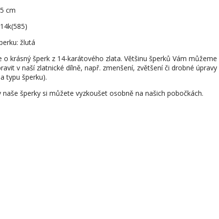
0,5 cm
 14k(585)
perku: žlutá
e o krásný šperk z 14-karátového zlata. Většinu šperků Vám můžeme
ravit v naší zlatnické dílně, např. zmenšení, zvětšení či drobné úpravy
na typu šperku).
 naše šperky si můžete vyzkoušet osobně na našich pobočkách.