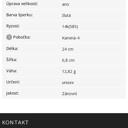
Úprava velikosti
:
ano
Barva šperku
:
žlutá
Ryzost
:
14k(585)
?
Pobočka
:
Karviná-4
Délka
:
24 cm
Šířka
:
0,8 cm
Váha
:
12,82 g
Určení
:
unisex
Jakost
:
Zánovní
KONTAKT