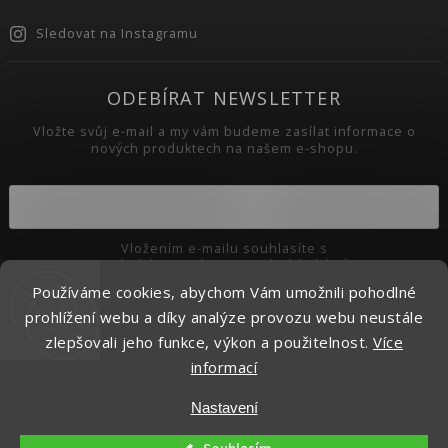
Sledovat na Instagramu
ODEBÍRAT NEWSLETTER
Vložte svůj e-mail a my vám budeme zasílat informace o
nových produktech na našem e-shopu.
Vložením e-mailu souhlasíte s
podmínkami ochrany osobních údajů
Používáme cookies, abychom Vám umožnili pohodlné
Přihlásit se
prohlížení webu a díky analýze provozu webu neustále
zlepšovali jeho funkce, výkon a použitelnost.
Více
informací
Copyright 2026
Pikaso.cz
. Všechna práva vyhrazena.
Nastavení
Upravit nastavení cookies
Vytvořil
Shoptet
| Design
Shoptak.cz.