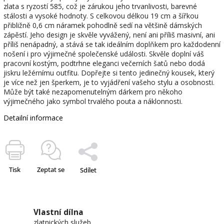
zlata s ryzostí 585, což je zárukou jeho trvanlivosti, barevné
stálosti a vysoké hodnoty. S celkovou délkou 19 cm a šířkou
přibližně 0,6 cm náramek pohodlně sedí na většině dámských
zápěstí. Jeho design je skvěle vyvážený, není ani příliš masivní, ani
příliš nenápadný, a stává se tak ideálním doplňkem pro každodenní
nošení i pro výjimečné společenské události. Skvěle doplní váš
pracovní kostým, podtrhne eleganci večerních šatů nebo dodá
jiskru ležérnímu outfitu. Dopřejte si tento jedinečný kousek, který
je více než jen šperkem, je to vyjádření vašeho stylu a osobnosti.
Může být také nezapomenutelným dárkem pro někoho
výjimečného jako symbol trvalého pouta a náklonnosti.
Detailní informace
Tisk
Zeptat se
Sdílet
Vlastní dílna
zlatnických služeb