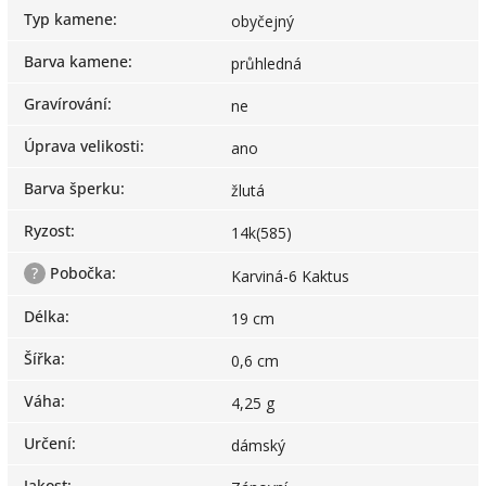
Typ kamene
:
obyčejný
Barva kamene
:
průhledná
Gravírování
:
ne
Úprava velikosti
:
ano
Barva šperku
:
žlutá
Ryzost
:
14k(585)
?
Pobočka
:
Karviná-6 Kaktus
Délka
:
19 cm
Šířka
:
0,6 cm
Váha
:
4,25 g
Určení
:
dámský
Jakost
: