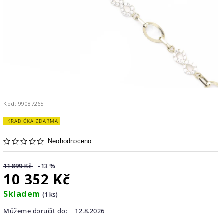
Kód:
99087265
KRABIČKA ZDARMA
Neohodnoceno
11 899 Kč
–13 %
10 352 Kč
Skladem
(1 ks)
Můžeme doručit do:
12.8.2026