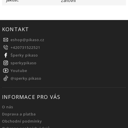
Zánovní
KONTAKT
eshop
@
pikaso.cz
+420731522521
Šperky pikaso
sperkypikaso
Youtube
@sperky.pikaso
INFORMACE PRO VÁS
O nás
Doprava a platba
Obchodní podmínky