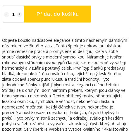
Přidat do košíku
Objevte kouzlo nadčasové elegance s tímto nádherným dámským
náramkem ze žlutého zlata. Tento šperk je dokonalou ukázkou
jemné řemeslné práce a promyšleného designu, který v sobě
snoubí klasické prvky s moderní symbolikou. Náramek je tvořen
rafinovaným střídáním dvou typů článků, které společně vytvářejí
harmonický a vizuálně poutavý celek. První typ článků představují
hladká, dokonale leštěná oválná očka, jejichž teplý lesk žlutého
zlata dodává šperku punc luxusu a tradiční hodnoty. Tyto
jednoduché články zajišťují plynulost a eleganci celého řetízku.
Střídají se s druhým, dominantním prvkem, kterým jsou články ve
tvaru symbolu nekonečna. Tento oblíbený motiv, připomínající
ležatou osmičku, symbolizuje věčnost, nekonečnou lásku a
neomezené možnosti. Každý článek ve tvaru nekonečna je
precizně a hustě osázen desítkami drobných, čirých třpytivých
prvků. Tyto prvky mistrně zachycují a odrážejí světlo při každém
pohybu vašeho zápěstí a vytvářejí tak oslnivý třpyt, který přitahuje
pozornost. Celý šperk je vyroben z vysoce kvalitního 14karátového