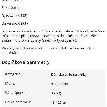
Šířka: 0,6 cm
Ryzost: 14k(585)
Barva zlata: žlutá
Jedná se o krásný šperk z 14-karátového zlata. Většinu šperků Vám
můžeme na přání upravit v naší zlatnické dílně, např. zmenšení,
zvětšení či drobné úpravy (záleží na typu šperku).
Všechny naše šperky si můžete vyzkoušet osobně na našich
pobočkách.
Doplňkové parametry
Kategorie
:
Dámské zlaté náramky
Motiv
:
nekonečno
Váha šperku
:
3 - 5 g
Délka náramku
:
18 - 25 cm