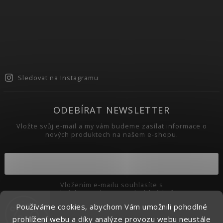
Sledovat na Instagramu
ODEBÍRAT NEWSLETTER
Vložte svůj e-mail a my vám budeme zasílat informace o
nových produktech na našem e-shopu.
Vložením e-mailu souhlasíte s
podmínkami ochrany osobních údajů
Používáme cookies, abychom Vám umožnili pohodlné
Přihlásit se
prohlížení webu a díky analýze provozu webu neustále