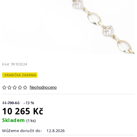
Kód:
99103224
KRABIČKA ZDARMA
Neohodnoceno
11 799 Kč
–13 %
10 265 Kč
Skladem
(1 ks)
Můžeme doručit do:
12.8.2026