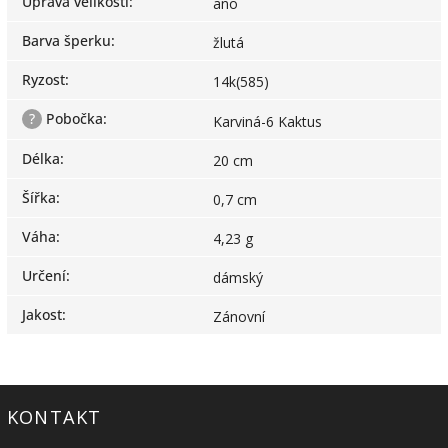
Úprava velikosti
:
ano
Barva šperku
:
žlutá
Ryzost
:
14k(585)
?
Pobočka
:
Karviná-6 Kaktus
Délka
:
20 cm
Šířka
:
0,7 cm
Váha
:
4,23 g
Určení
:
dámský
Jakost
:
Zánovní
KONTAKT