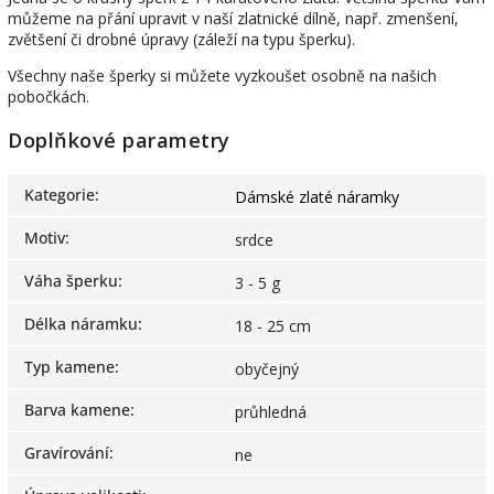
můžeme na přání upravit v naší zlatnické dílně, např. zmenšení,
zvětšení či drobné úpravy (záleží na typu šperku).
Všechny naše šperky si můžete vyzkoušet osobně na našich
pobočkách.
Doplňkové parametry
Kategorie
:
Dámské zlaté náramky
Motiv
:
srdce
Váha šperku
:
3 - 5 g
Délka náramku
:
18 - 25 cm
Typ kamene
:
obyčejný
Barva kamene
:
průhledná
Gravírování
:
ne