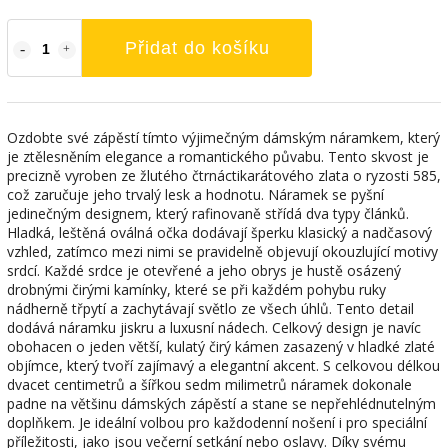
Přidat do košíku
Ozdobte své zápěstí tímto výjimečným dámským náramkem, který
je ztělesněním elegance a romantického půvabu. Tento skvost je
precizně vyroben ze žlutého čtrnáctikarátového zlata o ryzosti 585,
což zaručuje jeho trvalý lesk a hodnotu. Náramek se pyšní
jedinečným designem, který rafinovaně střídá dva typy článků.
Hladká, leštěná oválná očka dodávají šperku klasický a nadčasový
vzhled, zatímco mezi nimi se pravidelně objevují okouzlující motivy
srdcí. Každé srdce je otevřené a jeho obrys je hustě osázený
drobnými čirými kamínky, které se při každém pohybu ruky
nádherně třpytí a zachytávají světlo ze všech úhlů. Tento detail
dodává náramku jiskru a luxusní nádech. Celkový design je navíc
obohacen o jeden větší, kulatý čirý kámen zasazený v hladké zlaté
objímce, který tvoří zajímavý a elegantní akcent. S celkovou délkou
dvacet centimetrů a šířkou sedm milimetrů náramek dokonale
padne na většinu dámských zápěstí a stane se nepřehlédnutelným
doplňkem. Je ideální volbou pro každodenní nošení i pro speciální
příležitosti, jako jsou večerní setkání nebo oslavy. Díky svému