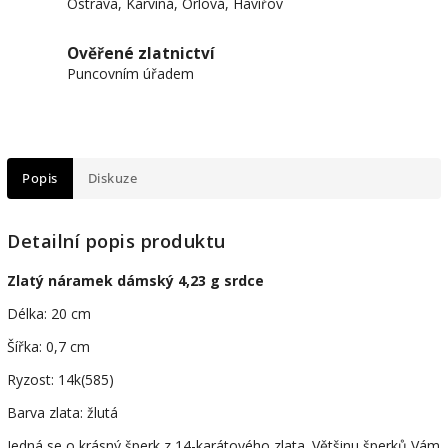
Ostrava, Karviná, Orlová, Havířov
Ověřené zlatnictví
Puncovním úřadem
Popis
Diskuze
Detailní popis produktu
Zlatý náramek dámský 4,23 g srdce
Délka: 20 cm
Šířka: 0,7 cm
Ryzost: 14k(585)
Barva zlata: žlutá
Jedná se o krásný šperk z 14-karátového zlata. Většinu šperků Vám