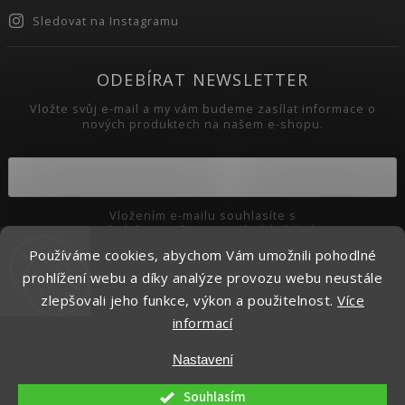
Sledovat na Instagramu
ODEBÍRAT NEWSLETTER
Vložte svůj e-mail a my vám budeme zasílat informace o
nových produktech na našem e-shopu.
Vložením e-mailu souhlasíte s
podmínkami ochrany osobních údajů
Používáme cookies, abychom Vám umožnili pohodlné
Přihlásit se
prohlížení webu a díky analýze provozu webu neustále
zlepšovali jeho funkce, výkon a použitelnost.
Více
informací
Copyright 2026
Pikaso.cz
. Všechna práva vyhrazena.
Nastavení
Upravit nastavení cookies
Vytvořil
Shoptet
| Design
Shoptak.cz.
Souhlasím