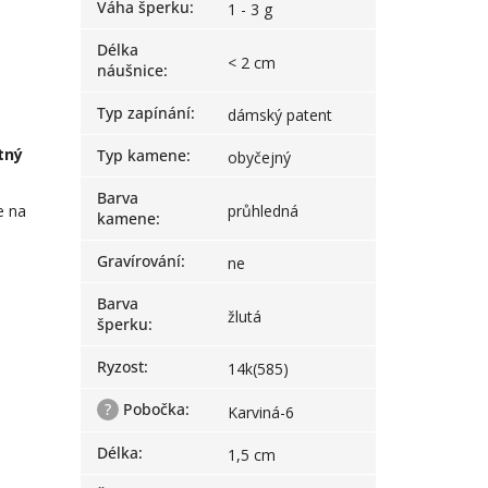
Váha šperku
:
1 - 3 g
Délka
< 2 cm
náušnice
:
Typ zapínání
:
dámský patent
tný
Typ kamene
:
obyčejný
Barva
e na
průhledná
kamene
:
Gravírování
:
ne
Barva
žlutá
šperku
:
Ryzost
:
14k(585)
?
Pobočka
:
Karviná-6
Délka
:
1,5 cm