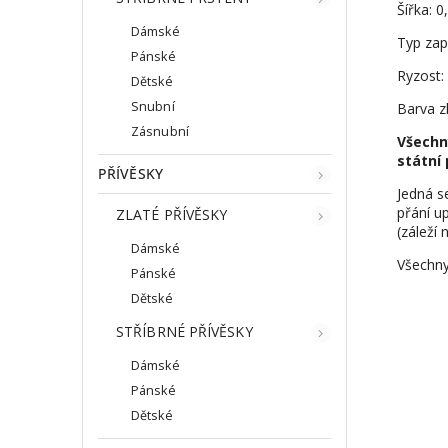
Šířka: 
Dámské
Typ zap
Pánské
Ryzost:
Dětské
Snubní
Barva zl
Zásnubní
Všechn
státní 
PŘÍVĚSKY
Jedná s
přání up
ZLATÉ PŘÍVĚSKY
(záleží 
Dámské
Všechny
Pánské
Dětské
STŘÍBRNÉ PŘÍVĚSKY
Dámské
Pánské
Dětské