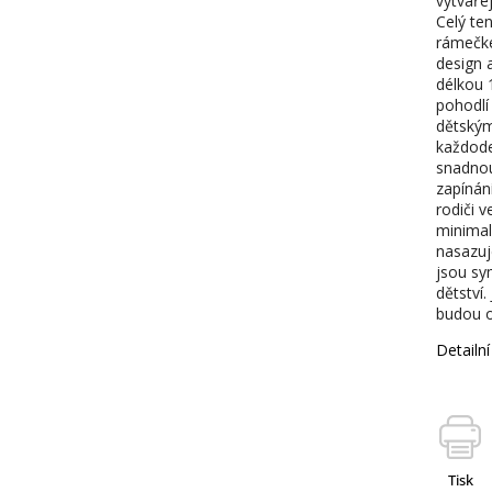
vytvářej
Celý te
rámečke
design 
délkou 
pohodlí 
dětským
každode
snadnou
zapínán
rodiči v
minimali
nasazuje
jsou sy
dětství.
budou o
Detailn
Tisk