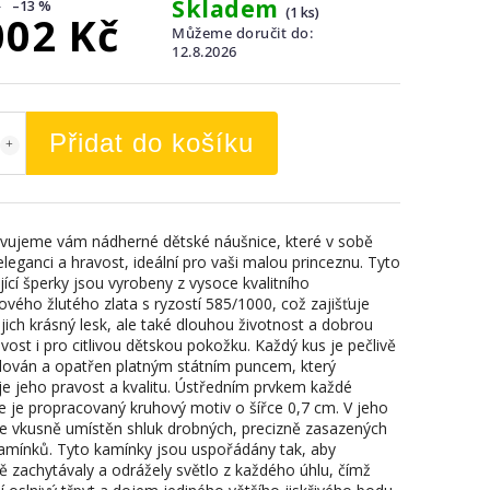
Skladem
–13 %
(1 ks)
002 Kč
Můžeme doručit do:
12.8.2026
Přidat do košíku
vujeme vám nádherné dětské náušnice, které v sobě
leganci a hravost, ideální pro vaši malou princeznu. Tyto
ící šperky jsou vyrobeny z vysoce kvalitního
ového žlutého zlata s ryzostí 585/1000, což zajišťuje
jich krásný lesk, ale také dlouhou životnost a dobrou
vost i pro citlivou dětskou pokožku. Každý kus je pečlivě
lován a opatřen platným státním puncem, který
je jeho pravost a kvalitu. Ústředním prvkem každé
e je propracovaný kruhový motiv o šířce 0,7 cm. V jeho
je vkusně umístěn shluk drobných, precizně zasazených
kamínků. Tyto kamínky jsou uspořádány tak, aby
ě zachytávaly a odrážely světlo z každého úhlu, čímž