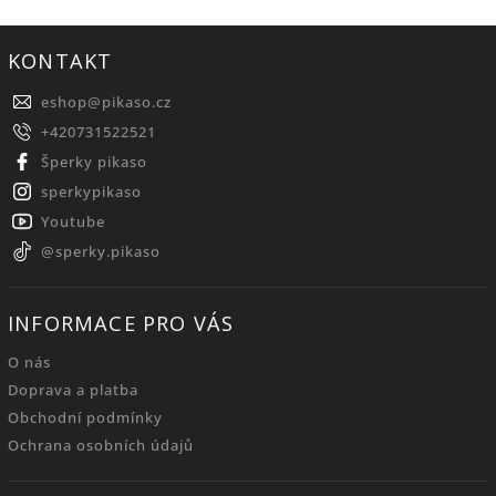
KONTAKT
eshop
@
pikaso.cz
+420731522521
Šperky pikaso
sperkypikaso
Youtube
@sperky.pikaso
INFORMACE PRO VÁS
O nás
Doprava a platba
Obchodní podmínky
Ochrana osobních údajů