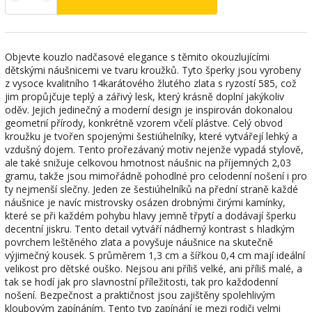
Objevte kouzlo nadčasové elegance s těmito okouzlujícími
dětskými náušnicemi ve tvaru kroužků. Tyto šperky jsou vyrobeny
z vysoce kvalitního 14karátového žlutého zlata s ryzostí 585, což
jim propůjčuje teplý a zářivý lesk, který krásně doplní jakýkoliv
oděv. Jejich jedinečný a moderní design je inspirován dokonalou
geometrií přírody, konkrétně vzorem včelí plástve. Celý obvod
kroužku je tvořen spojenými šestiúhelníky, které vytvářejí lehký a
vzdušný dojem. Tento prořezávaný motiv nejenže vypadá stylově,
ale také snižuje celkovou hmotnost náušnic na příjemných 2,03
gramu, takže jsou mimořádně pohodlné pro celodenní nošení i pro
ty nejmenší slečny. Jeden ze šestiúhelníků na přední straně každé
náušnice je navíc mistrovsky osázen drobnými čirými kamínky,
které se při každém pohybu hlavy jemně třpytí a dodávají šperku
decentní jiskru. Tento detail vytváří nádherný kontrast s hladkým
povrchem leštěného zlata a povyšuje náušnice na skutečně
výjimečný kousek. S průměrem 1,3 cm a šířkou 0,4 cm mají ideální
velikost pro dětské ouško. Nejsou ani příliš velké, ani příliš malé, a
tak se hodí jak pro slavnostní příležitosti, tak pro každodenní
nošení. Bezpečnost a praktičnost jsou zajištěny spolehlivým
kloubovým zapínáním. Tento typ zapínání je mezi rodiči velmi