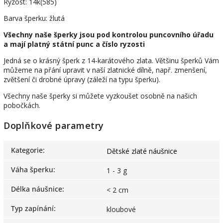
Ryzost: 14k(585)
Barva šperku: žlutá
Všechny naše šperky jsou pod kontrolou puncovního úřadu
a mají platný státní punc a číslo ryzosti
Jedná se o krásný šperk z 14-karátového zlata. Většinu šperků Vám
můžeme na přání upravit v naší zlatnické dílně, např. zmenšení,
zvětšení či drobné úpravy (záleží na typu šperku).
Všechny naše šperky si můžete vyzkoušet osobně na našich
pobočkách.
Doplňkové parametry
Kategorie
:
Dětské zlaté náušnice
Váha šperku
:
1 - 3 g
Délka náušnice
:
< 2 cm
Typ zapínání
:
kloubové