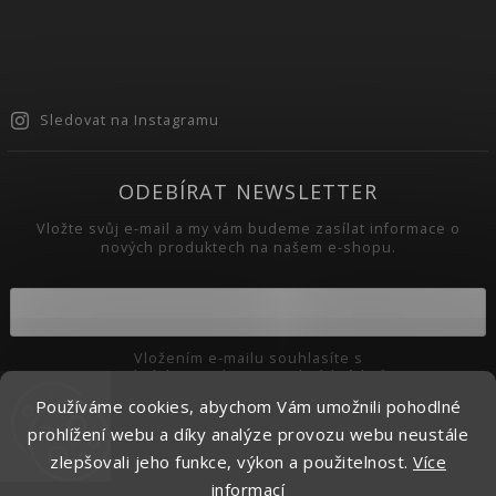
Sledovat na Instagramu
ODEBÍRAT NEWSLETTER
Vložte svůj e-mail a my vám budeme zasílat informace o
nových produktech na našem e-shopu.
Vložením e-mailu souhlasíte s
podmínkami ochrany osobních údajů
Používáme cookies, abychom Vám umožnili pohodlné
Přihlásit se
prohlížení webu a díky analýze provozu webu neustále
zlepšovali jeho funkce, výkon a použitelnost.
Více
informací