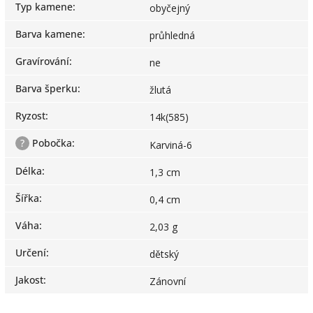
Typ kamene
:
obyčejný
Barva kamene
:
průhledná
Gravírování
:
ne
Barva šperku
:
žlutá
Ryzost
:
14k(585)
?
Pobočka
:
Karviná-6
Délka
:
1,3 cm
Šířka
:
0,4 cm
Váha
:
2,03 g
Určení
:
dětský
Jakost
:
Zánovní