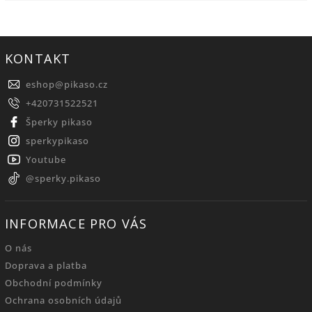
KONTAKT
eshop
@
pikaso.cz
+420731522521
Šperky pikaso
sperkypikaso
Youtube
@sperky.pikaso
INFORMACE PRO VÁS
O nás
Doprava a platba
Obchodní podmínky
Ochrana osobních údajů