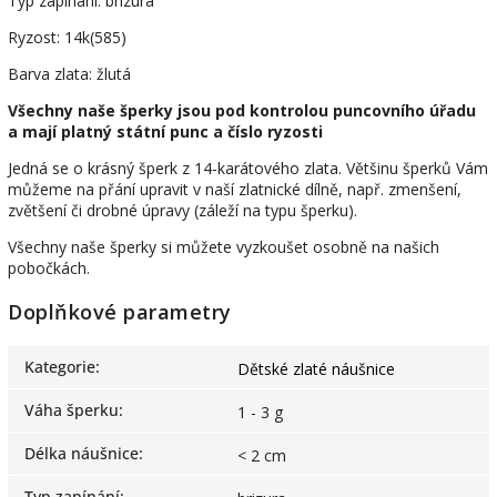
Typ zapínání: brizura
Ryzost: 14k(585)
Barva zlata: žlutá
Všechny naše šperky jsou pod kontrolou puncovního úřadu
a mají platný státní punc a číslo ryzosti
Jedná se o krásný šperk z 14-karátového zlata. Většinu šperků Vám
můžeme na přání upravit v naší zlatnické dílně, např. zmenšení,
zvětšení či drobné úpravy (záleží na typu šperku).
Všechny naše šperky si můžete vyzkoušet osobně na našich
pobočkách.
Doplňkové parametry
Kategorie
:
Dětské zlaté náušnice
Váha šperku
:
1 - 3 g
Délka náušnice
:
< 2 cm
Typ zapínání
: