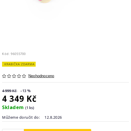
Kód:
96055700
KRABIČKA ZDARMA
Neohodnoceno
4 999 Kč
–13 %
4 349 Kč
Skladem
(1 ks)
Můžeme doručit do:
12.8.2026