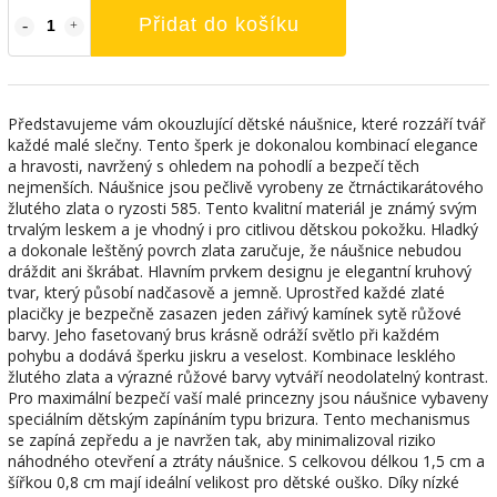
Přidat do košíku
Představujeme vám okouzlující dětské náušnice, které rozzáří tvář
každé malé slečny. Tento šperk je dokonalou kombinací elegance
a hravosti, navržený s ohledem na pohodlí a bezpečí těch
nejmenších. Náušnice jsou pečlivě vyrobeny ze čtrnáctikarátového
žlutého zlata o ryzosti 585. Tento kvalitní materiál je známý svým
trvalým leskem a je vhodný i pro citlivou dětskou pokožku. Hladký
a dokonale leštěný povrch zlata zaručuje, že náušnice nebudou
dráždit ani škrábat. Hlavním prvkem designu je elegantní kruhový
tvar, který působí nadčasově a jemně. Uprostřed každé zlaté
placičky je bezpečně zasazen jeden zářivý kamínek sytě růžové
barvy. Jeho fasetovaný brus krásně odráží světlo při každém
pohybu a dodává šperku jiskru a veselost. Kombinace lesklého
žlutého zlata a výrazné růžové barvy vytváří neodolatelný kontrast.
Pro maximální bezpečí vaší malé princezny jsou náušnice vybaveny
speciálním dětským zapínáním typu brizura. Tento mechanismus
se zapíná zepředu a je navržen tak, aby minimalizoval riziko
náhodného otevření a ztráty náušnice. S celkovou délkou 1,5 cm a
šířkou 0,8 cm mají ideální velikost pro dětské ouško. Díky nízké