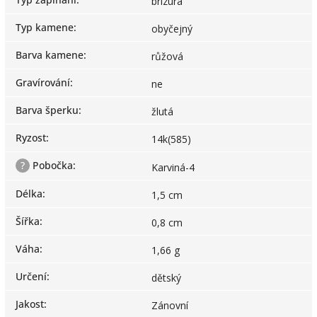
brizura
Typ kamene
:
obyčejný
Barva kamene
:
růžová
Gravírování
:
ne
Barva šperku
:
žlutá
Ryzost
:
14k(585)
?
Pobočka
:
Karviná-4
Délka
:
1,5 cm
Šířka
:
0,8 cm
Váha
:
1,66 g
Určení
:
dětský
Jakost
:
Zánovní