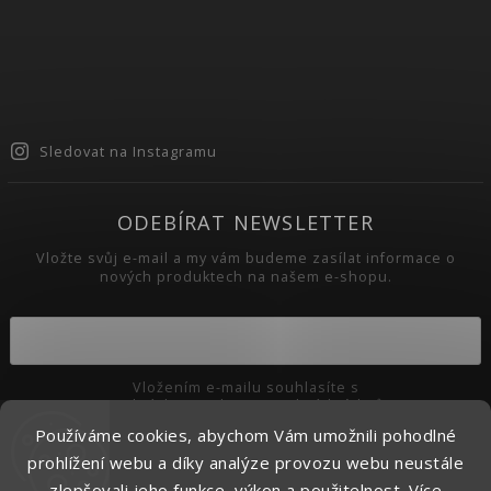
Sledovat na Instagramu
ODEBÍRAT NEWSLETTER
Vložte svůj e-mail a my vám budeme zasílat informace o
nových produktech na našem e-shopu.
Vložením e-mailu souhlasíte s
podmínkami ochrany osobních údajů
Používáme cookies, abychom Vám umožnili pohodlné
Přihlásit se
prohlížení webu a díky analýze provozu webu neustále
zlepšovali jeho funkce, výkon a použitelnost.
Více