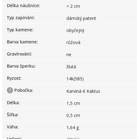
Délka náušnice
:
< 2 cm
Typ zapínání
:
dámský patent
Typ kamene
:
obyčejný
Barva kamene
:
růžová
Gravírování
:
ne
Barva šperku
:
žlutá
Ryzost
:
14k(585)
?
Pobočka
:
Karviná-6 Kaktus
Délka
:
1,5 cm
Šířka
:
0,5 cm
Váha
:
1,64 g
Určení
: