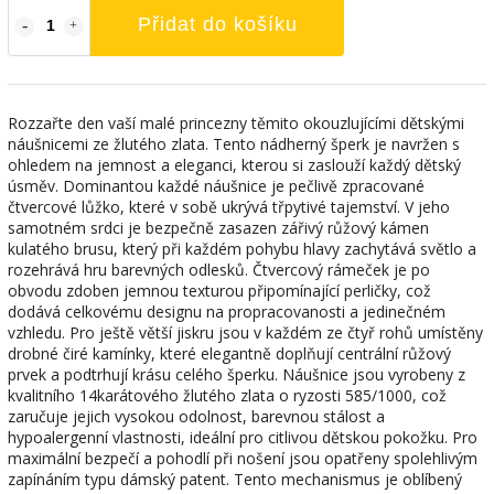
Přidat do košíku
Rozzařte den vaší malé princezny těmito okouzlujícími dětskými
náušnicemi ze žlutého zlata. Tento nádherný šperk je navržen s
ohledem na jemnost a eleganci, kterou si zaslouží každý dětský
úsměv. Dominantou každé náušnice je pečlivě zpracované
čtvercové lůžko, které v sobě ukrývá třpytivé tajemství. V jeho
samotném srdci je bezpečně zasazen zářivý růžový kámen
kulatého brusu, který při každém pohybu hlavy zachytává světlo a
rozehrává hru barevných odlesků. Čtvercový rámeček je po
obvodu zdoben jemnou texturou připomínající perličky, což
dodává celkovému designu na propracovanosti a jedinečném
vzhledu. Pro ještě větší jiskru jsou v každém ze čtyř rohů umístěny
drobné čiré kamínky, které elegantně doplňují centrální růžový
prvek a podtrhují krásu celého šperku. Náušnice jsou vyrobeny z
kvalitního 14karátového žlutého zlata o ryzosti 585/1000, což
zaručuje jejich vysokou odolnost, barevnou stálost a
hypoalergenní vlastnosti, ideální pro citlivou dětskou pokožku. Pro
maximální bezpečí a pohodlí při nošení jsou opatřeny spolehlivým
zapínáním typu dámský patent. Tento mechanismus je oblíbený