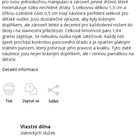
pro svou jednoduchou manipulaci a zároveň pevné držení, které
minimalizuje riziko nechtěné ztráty. S celkovou délkou 1,5 cm a
šířkou ozdobné části 0,5 cm mají náušnice perfektní velikost pro
dětské ouško. Jsou dostatečně výrazné, aby byly krásným
doplňkem, ale zároveň lehké a decentní pro každodenní nošení do
školy i na slavnostní příležitosti. Celková hmotnost páru 1,64
gramu zajišťuje, že nebudou ouška nijak zatěžovat. Každý náš
šperk prochází kontrolou puncovního úřadu a je opatřen platným
státním puncem, který potvrzuje jeho pravost a kvalitu. Tyto zlaté
náušnice jsou nejen krásným doplňkem, ale i cennou památkou na
dětství.
Detailní informace
Tisk
Zeptat se
Sdílet
Vlastní dílna
zlatnických služeb