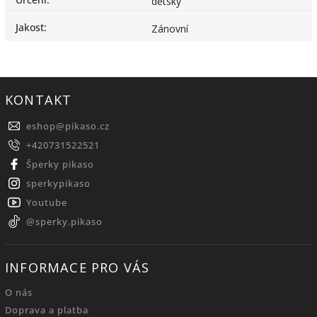
dětský
Jakost
:
Zánovní
KONTAKT
eshop
@
pikaso.cz
+420731522521
Šperky pikaso
sperkypikaso
Youtube
@sperky.pikaso
INFORMACE PRO VÁS
O nás
Doprava a platba