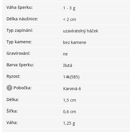
Váha šperku
:
1 - 3 g
Délka náušnice
:
< 2 cm
Typ zapínání
:
uzavíratelný háček
Typ kamene
:
bez kamene
Gravírování
:
ne
Barva šperku
:
žlutá
Ryzost
:
14k(585)
?
Pobočka
:
Karviná-6
Délka
:
1,5 cm
Šířka
:
0,6 cm
Váha
:
1,25 g