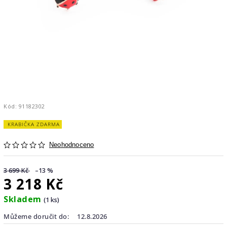
Kód:
91182302
KRABIČKA ZDARMA
Neohodnoceno
3 699 Kč
–13 %
3 218 Kč
Skladem
(1 ks)
Můžeme doručit do:
12.8.2026