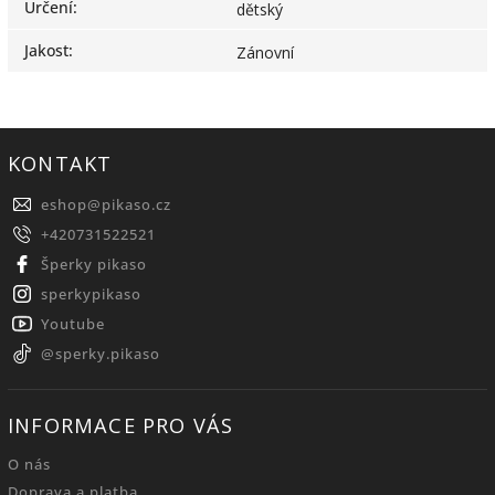
Určení
:
dětský
Jakost
:
Zánovní
KONTAKT
eshop
@
pikaso.cz
+420731522521
Šperky pikaso
sperkypikaso
Youtube
@sperky.pikaso
INFORMACE PRO VÁS
O nás
Doprava a platba