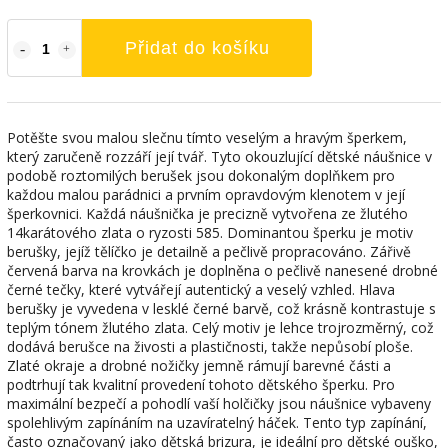
Přidat do košíku
Potěšte svou malou slečnu tímto veselým a hravým šperkem,
který zaručeně rozzáří její tvář. Tyto okouzlující dětské náušnice v
podobě roztomilých berušek jsou dokonalým doplňkem pro
každou malou parádnici a prvním opravdovým klenotem v její
šperkovnici. Každá náušnička je precizně vytvořena ze žlutého
14karátového zlata o ryzosti 585. Dominantou šperku je motiv
berušky, jejíž tělíčko je detailně a pečlivě propracováno. Zářivě
červená barva na krovkách je doplněna o pečlivě nanesené drobné
černé tečky, které vytvářejí autentický a veselý vzhled. Hlava
berušky je vyvedena v lesklé černé barvě, což krásně kontrastuje s
teplým tónem žlutého zlata. Celý motiv je lehce trojrozměrný, což
dodává berušce na živosti a plastičnosti, takže nepůsobí ploše.
Zlaté okraje a drobné nožičky jemně rámují barevné části a
podtrhují tak kvalitní provedení tohoto dětského šperku. Pro
maximální bezpečí a pohodlí vaší holčičky jsou náušnice vybaveny
spolehlivým zapínáním na uzavíratelný háček. Tento typ zapínání,
často označovaný jako dětská brizura, je ideální pro dětské ouško,