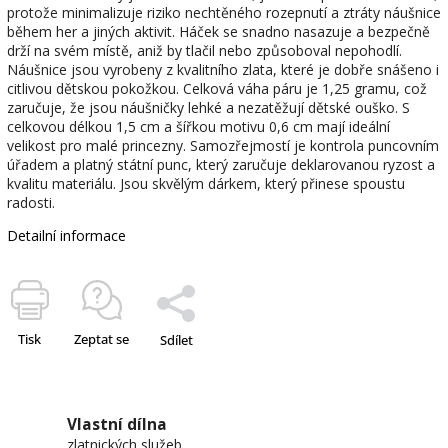
protože minimalizuje riziko nechtěného rozepnutí a ztráty náušnice
během her a jiných aktivit. Háček se snadno nasazuje a bezpečně
drží na svém místě, aniž by tlačil nebo způsoboval nepohodlí.
Náušnice jsou vyrobeny z kvalitního zlata, které je dobře snášeno i
citlivou dětskou pokožkou. Celková váha páru je 1,25 gramu, což
zaručuje, že jsou náušničky lehké a nezatěžují dětské ouško. S
celkovou délkou 1,5 cm a šířkou motivu 0,6 cm mají ideální
velikost pro malé princezny. Samozřejmostí je kontrola puncovním
úřadem a platný státní punc, který zaručuje deklarovanou ryzost a
kvalitu materiálu. Jsou skvělým dárkem, který přinese spoustu
radosti.
Detailní informace
Tisk
Zeptat se
Sdílet
Vlastní dílna
zlatnických služeb