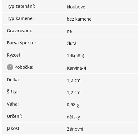
Typ zapínání
:
kloubové
Typ kamene
:
bez kamene
Gravírování
:
ne
Barva šperku
:
žlutá
Ryzost
:
14k(585)
?
Pobočka
:
Karviná-4
Délka
:
1,2 cm
Šířka
:
1,2 cm
Váha
:
0,98 g
Určení
:
dětský
Jakost
:
Zánovní