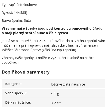
Typ zapínání: kloubové
Ryzost: 14k(585)
Barva šperku: žlutá
Všechny naše šperky jsou pod kontrolou puncovního úřadu
a mají platný státní punc a číslo ryzosti
Jedná se o krásný šperk z 14-karátového zlata. Většinu šperků Vám
můžeme na přání upravit v naší zlatnické dílně, např. zmenšení,
zvětšení či drobné úpravy (záleží na typu šperku).
Všechny naše šperky si můžete vyzkoušet osobně na našich
pobočkách.
Doplňkové parametry
Kategorie
:
Dětské zlaté náušnice
Váha šperku
:
< 1 g
Délka náušnice
:
< 2 cm