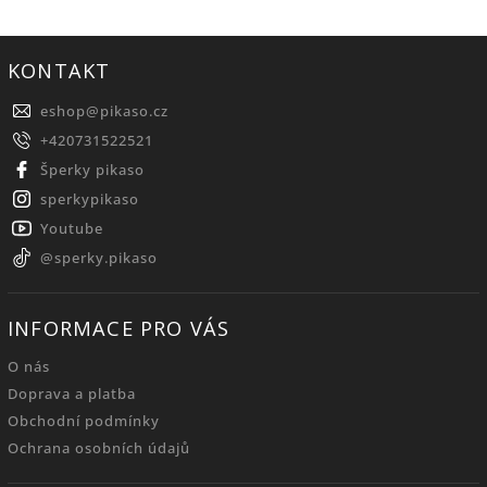
KONTAKT
eshop
@
pikaso.cz
+420731522521
Šperky pikaso
sperkypikaso
Youtube
@sperky.pikaso
INFORMACE PRO VÁS
O nás
Doprava a platba
Obchodní podmínky
Ochrana osobních údajů