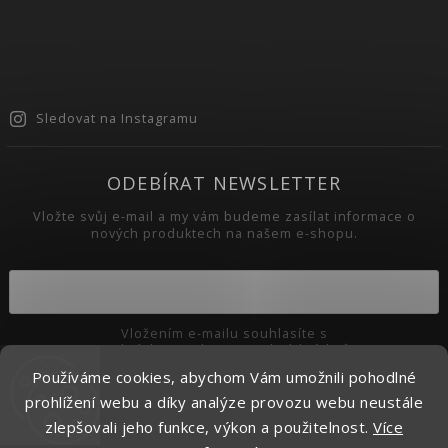
Sledovat na Instagramu
ODEBÍRAT NEWSLETTER
Vložte svůj e-mail a my vám budeme zasílat informace o
nových produktech na našem e-shopu.
Vložením e-mailu souhlasíte s
podmínkami ochrany osobních údajů
Používáme cookies, abychom Vám umožnili pohodlné
Přihlásit se
prohlížení webu a díky analýze provozu webu neustále
zlepšovali jeho funkce, výkon a použitelnost.
Více