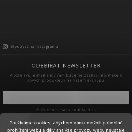
Sledovat na Instagramu
ODEBÍRAT NEWSLETTER
Vložte svůj e-mail a my vám budeme zasílat informace o
nových produktech na našem e-shopu.
Vložením e-mailu souhlasíte s
podmínkami ochrany osobních údajů
Používáme cookies, abychom Vám umožnili pohodlné
Přihlásit se
prohlížení webu a díky analýze provozu webu neustále