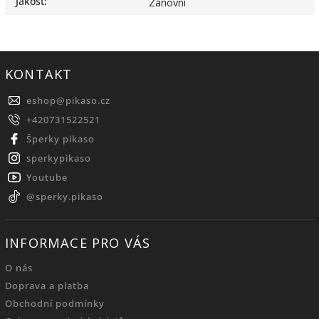
Jakost
:
Zánovní
KONTAKT
eshop
@
pikaso.cz
+420731522521
Šperky pikaso
sperkypikaso
Youtube
@sperky.pikaso
INFORMACE PRO VÁS
O nás
Doprava a platba
Obchodní podmínky