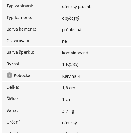
Typ zapínání
:
dámský patent
Typ kamene
:
obyčejný
Barva kamene
:
průhledná
Gravírování
:
ne
Barva šperku
:
kombinovaná
Ryzost
:
14k(585)
?
Pobočka
:
Karviná-4
Délka
:
1,8 cm
Šířka
:
1 cm
Váha
:
3,71 g
Určení
:
dámský