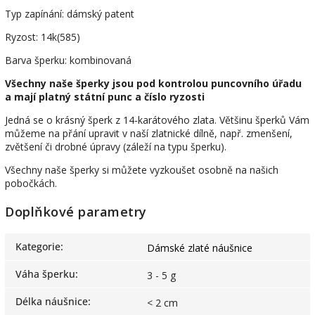
Typ zapínání: dámský patent
Ryzost: 14k(585)
Barva šperku: kombinovaná
Všechny naše šperky jsou pod kontrolou puncovního úřadu
a mají platný státní punc a číslo ryzosti
Jedná se o krásný šperk z 14-karátového zlata. Většinu šperků Vám
můžeme na přání upravit v naší zlatnické dílně, např. zmenšení,
zvětšení či drobné úpravy (záleží na typu šperku).
Všechny naše šperky si můžete vyzkoušet osobně na našich
pobočkách.
Doplňkové parametry
Kategorie
:
Dámské zlaté náušnice
Váha šperku
:
3 - 5 g
Délka náušnice
:
< 2 cm