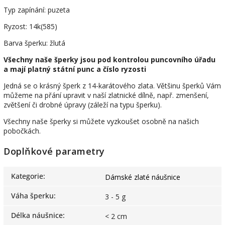
Typ zapínání: puzeta
Ryzost: 14k(585)
Barva šperku: žlutá
Všechny naše šperky jsou pod kontrolou puncovního úřadu
a mají platný státní punc a číslo ryzosti
Jedná se o krásný šperk z 14-karátového zlata. Většinu šperků Vám
můžeme na přání upravit v naší zlatnické dílně, např. zmenšení,
zvětšení či drobné úpravy (záleží na typu šperku).
Všechny naše šperky si můžete vyzkoušet osobně na našich
pobočkách.
Doplňkové parametry
Kategorie
:
Dámské zlaté náušnice
Váha šperku
:
3 - 5 g
Délka náušnice
:
< 2 cm