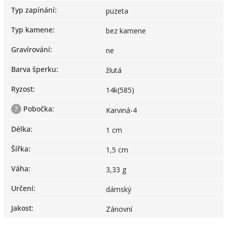
Typ zapínání
:
puzeta
Typ kamene
:
bez kamene
Gravírování
:
ne
Barva šperku
:
žlutá
Ryzost
:
14k(585)
?
Pobočka
:
Karviná-4
Délka
:
1 cm
Šířka
:
1,5 cm
Váha
:
3,33 g
Určení
:
dámský
Jakost
:
Zánovní