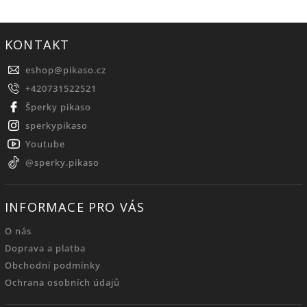
KONTAKT
eshop
@
pikaso.cz
+420731522521
Šperky pikaso
sperkypikaso
Youtube
@sperky.pikaso
INFORMACE PRO VÁS
O nás
Doprava a platba
Obchodní podmínky
Ochrana osobních údajů