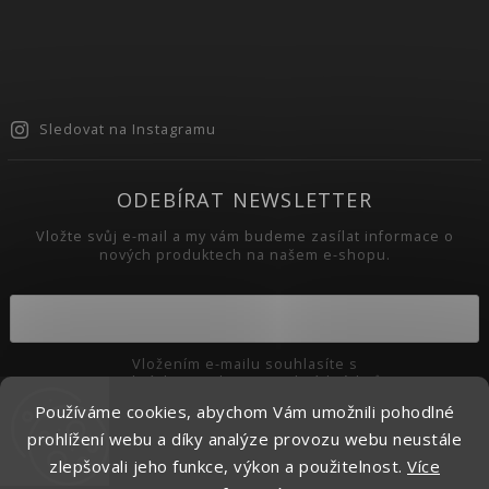
Sledovat na Instagramu
ODEBÍRAT NEWSLETTER
Vložte svůj e-mail a my vám budeme zasílat informace o
nových produktech na našem e-shopu.
Vložením e-mailu souhlasíte s
podmínkami ochrany osobních údajů
Používáme cookies, abychom Vám umožnili pohodlné
Přihlásit se
prohlížení webu a díky analýze provozu webu neustále
zlepšovali jeho funkce, výkon a použitelnost.
Více