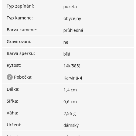
Typ zapínání
:
puzeta
Typ kamene
:
obyčejný
Barva kamene
:
průhledná
Gravírování
:
ne
Barva šperku
:
bílá
Ryzost
:
14k(585)
?
Pobočka
:
Karviná-4
Délka
:
1,4 cm
Šířka
:
0,6 cm
Váha
:
2,56 g
Určení
:
dámský