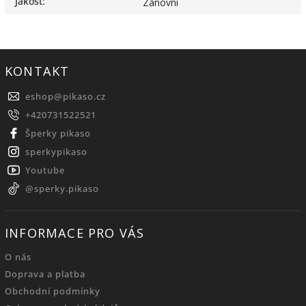
Jakost
:
Zánovní
KONTAKT
eshop
@
pikaso.cz
+420731522521
Šperky pikaso
sperkypikaso
Youtube
@sperky.pikaso
INFORMACE PRO VÁS
O nás
Doprava a platba
Obchodní podmínky