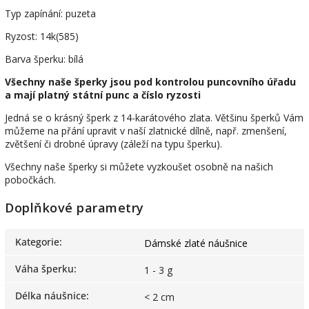
Typ zapínání: puzeta
Ryzost: 14k(585)
Barva šperku: bílá
Všechny naše šperky jsou pod kontrolou puncovního úřadu
a mají platný státní punc a číslo ryzosti
Jedná se o krásný šperk z 14-karátového zlata. Většinu šperků Vám
můžeme na přání upravit v naší zlatnické dílně, např. zmenšení,
zvětšení či drobné úpravy (záleží na typu šperku).
Všechny naše šperky si můžete vyzkoušet osobně na našich
pobočkách.
Doplňkové parametry
Kategorie
:
Dámské zlaté náušnice
Váha šperku
:
1 - 3 g
Délka náušnice
:
< 2 cm