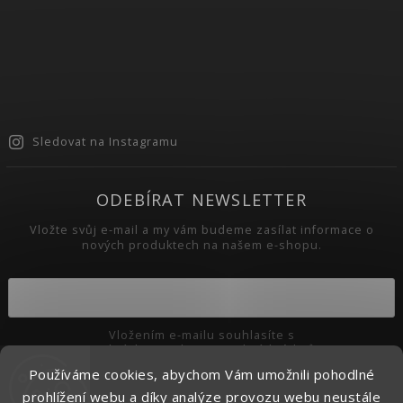
Sledovat na Instagramu
ODEBÍRAT NEWSLETTER
Vložte svůj e-mail a my vám budeme zasílat informace o
nových produktech na našem e-shopu.
Vložením e-mailu souhlasíte s
podmínkami ochrany osobních údajů
Používáme cookies, abychom Vám umožnili pohodlné
Přihlásit se
prohlížení webu a díky analýze provozu webu neustále